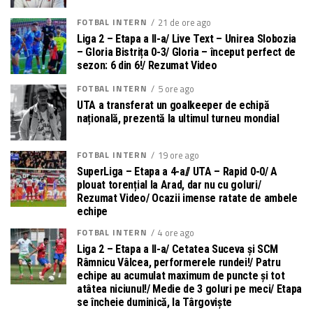
FOTBAL INTERN
21 de ore ago
Liga 2 – Etapa a II-a/ Live Text – Unirea Slobozia
– Gloria Bistrița 0-3/ Gloria – început perfect de
sezon: 6 din 6!/ Rezumat Video
FOTBAL INTERN
5 ore ago
UTA a transferat un goalkeeper de echipă
națională, prezentă la ultimul turneu mondial
FOTBAL INTERN
19 ore ago
SuperLiga – Etapa a 4-a// UTA – Rapid 0-0/ A
plouat torențial la Arad, dar nu cu goluri/
Rezumat Video/ Ocazii imense ratate de ambele
echipe
FOTBAL INTERN
4 ore ago
Liga 2 – Etapa a II-a/ Cetatea Suceva și SCM
Râmnicu Vâlcea, performerele rundei!/ Patru
echipe au acumulat maximum de puncte și tot
atâtea niciunul!/ Medie de 3 goluri pe meci/ Etapa
se încheie duminică, la Târgoviște