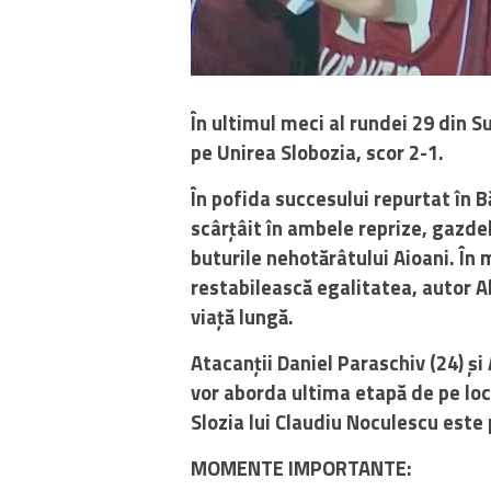
În ultimul meci al rundei 29 din S
pe Unirea Slobozia, scor 2-1.
În pofida succesului repurtat în B
scârțâit în ambele reprize, gazdel
buturile nehotărâtului Aioani. În 
restabilească egalitatea, autor Al
viață lungă.
Atacanții Daniel Paraschiv (24) și
vor aborda ultima etapă de pe loc
Slozia lui Claudiu Noculescu este 
MOMENTE IMPORTANTE: