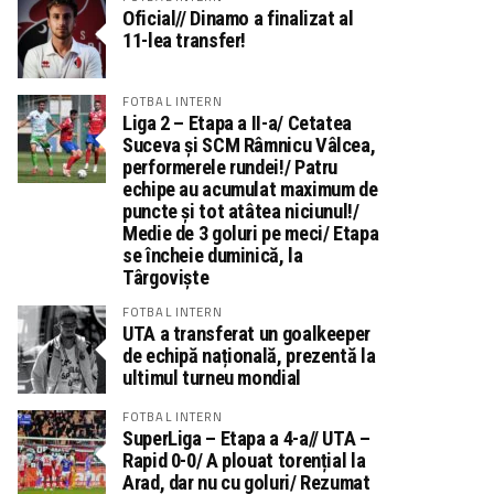
Oficial// Dinamo a finalizat al
11-lea transfer!
FOTBAL INTERN
Liga 2 – Etapa a II-a/ Cetatea
Suceva și SCM Râmnicu Vâlcea,
performerele rundei!/ Patru
echipe au acumulat maximum de
puncte și tot atâtea niciunul!/
Medie de 3 goluri pe meci/ Etapa
se încheie duminică, la
Târgoviște
FOTBAL INTERN
UTA a transferat un goalkeeper
de echipă națională, prezentă la
ultimul turneu mondial
FOTBAL INTERN
SuperLiga – Etapa a 4-a// UTA –
Rapid 0-0/ A plouat torențial la
Arad, dar nu cu goluri/ Rezumat