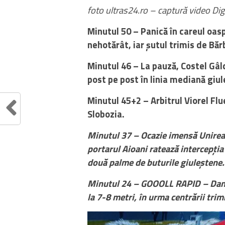
foto ultras24.ro – captură video Dig
Minutul 50 – Panică în careul oasp
nehotărât, iar șutul trimis de Băr
Minutul 46 – La pauză, Costel Gâ
post pe post în linia mediană giul
Minutul 45+2 – Arbitrul Viorel Flu
Slobozia.
Minutul 37 – Ocazie imensă Unirea 
portarul Aioani ratează intercepția 
două palme de buturile giuleștene.
Minutul 24 – GOOOLL RAPID – Daniel
la 7-8 metri, în urma centrării tri