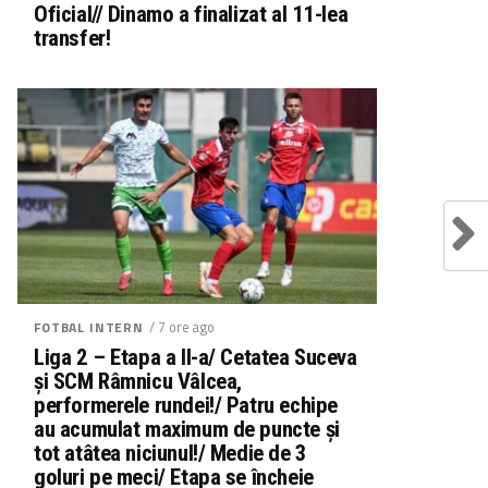
Oficial// Dinamo a finalizat al 11-lea
transfer!
/ 7 ore ago
FOTBAL INTERN
Liga 2 – Etapa a II-a/ Cetatea Suceva
și SCM Râmnicu Vâlcea,
performerele rundei!/ Patru echipe
au acumulat maximum de puncte și
tot atâtea niciunul!/ Medie de 3
goluri pe meci/ Etapa se încheie