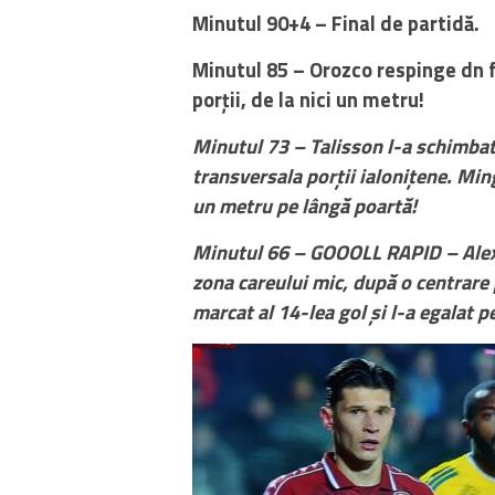
Minutul 90+4 – Final de partidă.
Minutul 85 – Orozco respinge dn fa
porții, de la nici un metru!
Minutul 73 – Talisson l-a schimbat 
transversala porții ialonițene. Min
un metru pe lângă poartă!
Minutul 66 – GOOOLL RAPID – Alex D
zona careului mic, după o centrare 
marcat al 14-lea gol și l-a egalat p