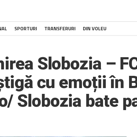
NAL
SPORTURI
TRANSFERURI
DIN VOLEU
nirea Slobozia – F
știgă cu emoții în
/ Slobozia bate pa