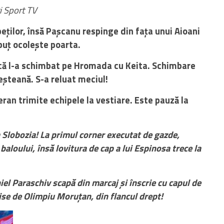
i Sport TV
eților, însă Pașcanu respinge din fața unui Aioani
buț ocolește poarta.
lcă l-a schimbat pe Hromada cu Keita. Schimbare
eșteană. S-a reluat meciul!
eran trimite echipele la vestiare. Este pauză la
Slobozia! La primul corner executat de gazde,
baloului, însă lovitura de cap a lui Espinosa trece la
 Paraschiv scapă din marcaj și înscrie cu capul de
mise de Olimpiu Moruțan, din flancul drept!