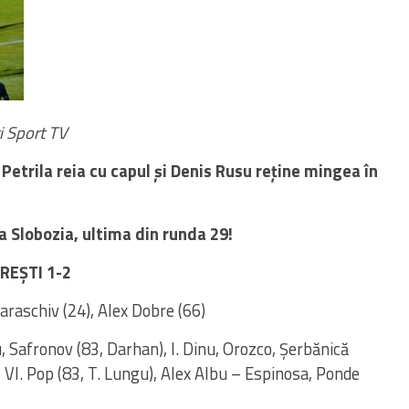
i Sport TV
Petrila reia cu capul și Denis Rusu reține mingea în
a Slobozia, ultima din runda 29!
REȘTI 1-2
araschiv (24), Alex Dobre (66)
 Safronov (83, Darhan), I. Dinu, Orozco, Șerbănică
, Vl. Pop (83, T. Lungu), Alex Albu – Espinosa, Ponde