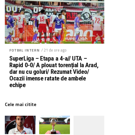
/ 21 de ore ago
FOTBAL INTERN
SuperLiga – Etapa a 4-a// UTA –
Rapid 0-0/ A plouat torențial la Arad,
dar nu cu goluri/ Rezumat Video/
Ocazii imense ratate de ambele
echipe
Cele mai citite