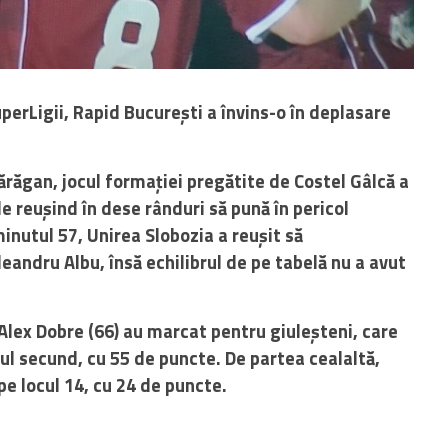
uperLigii, Rapid București a învins-o în deplasare
ărăgan, jocul formației pregătite de Costel Gâlcă a
e reușind în dese rânduri să pună în pericol
minutul 57, Unirea Slobozia a reușit să
eandru Albu, însă echilibrul de pe tabelă nu a avut
 Alex Dobre (66) au marcat pentru giuleșteni, care
ul secund, cu 55 de puncte. De partea cealaltă,
pe locul 14, cu 24 de puncte.