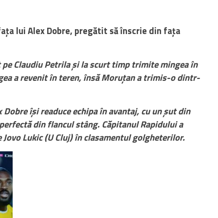
ța lui Alex Dobre, pregătit să înscrie din fața
pe Claudiu Petrila și la scurt timp trimite mingea în
gea a revenit în teren, însă Moruțan a trimis-o dintr-
obre își readuce echipa în avantaj, cu un șut din
perfectă din flancul stâng. Căpitanul Rapidului a
e Jovo Lukic (U Cluj) în clasamentul golgheterilor.