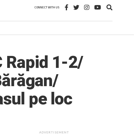
CONNECT WITH US
C Rapid 1-2/
 Bărăgan/
sul pe loc
ADVERTISEMENT