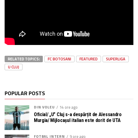
RELATED TOPICS:
FC BOTOSANI
FEATURED
SUPERLIGA
U CLUJ
POPULAR POSTS
DIN VOLEU
14 ore ago
Oficial/ „U” Cluj s-a despărțit de Alessandro
Murgia/ Mijlocașul italian este dorit de UTA
FOTBAL INTERN
9 ore ago