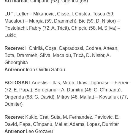
Au marcat:
Cîmpanu (53), Ogenda (68)
„U”
: Lefter – Mikanovic, Cisse, I. Cristea, Toșca (59,
Macalou) – Murgia (59, Drammeh), Bic (59, D. Nistor) –
Postolachi, Fabry (72, A. Trică), Chipciu (58, M. Silva) –
Lukic
Rezerve
: I. Chirilă, Coșa, Capradossi, Codrea, Artean,
Bota, Drammeh, Silva, Macalou, Trică, D. Nistor, A.
Gheorghiță
Antrenor
Ioan Ovidiu Sabău
BOTOȘANI
: Anestis – Ilas, Miron, Diaw, Țigănașu – Ferreir
(72, E. Papa), Bordeianu – A. Dumitru (46, G. Cîmpanu),
Ongenda (88, G. David), Mitrov (46, Mailat) – Kovtaliuk (77,
Dumiter)
Rezerve
: Kukic, Creț, Suta, M. Fernandez, Pavlovic, E.
David, Papa, Cîmpanu, Mailat, Adams, Lopez, Dumiter
Antrenor
Leo Grozavu