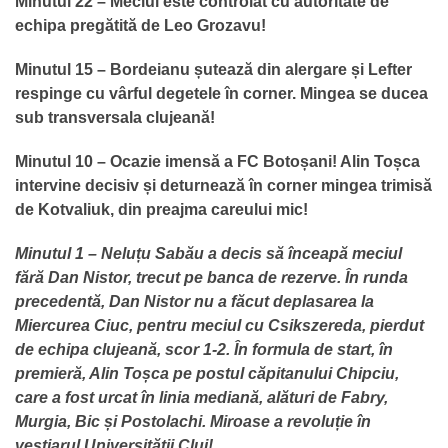
Minutul 22 – Meciul este controlat cu autoritate de
echipa pregătită de Leo Grozavu!
Minutul 15 – Bordeianu șutează din alergare și Lefter
respinge cu vârful degetele în corner. Mingea se ducea
sub transversala clujeană!
Minutul 10 – Ocazie imensă a FC Botoșani! Alin Toșca
intervine decisiv și deturnează în corner mingea trimisă
de Kotvaliuk, din preajma careului mic!
Minutul 1 – Neluțu Sabău a decis să înceapă meciul
fără Dan Nistor, trecut pe banca de rezerve. În runda
precedentă, Dan Nistor nu a făcut deplasarea la
Miercurea Ciuc, pentru meciul cu Csikszereda, pierdut
de echipa clujeană, scor 1-2. În formula de start, în
premieră, Alin Toșca pe postul căpitanului Chipciu,
care a fost urcat în linia mediană, alături de Fabry,
Murgia, Bic și Postolachi. Miroase a revoluție în
vestiarul Universității Cluj!