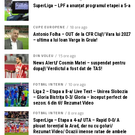
SuperLiga – LPF a anunțat programul etapei a 5-a
CUPE EUROPENE
18 ore ago
Antonio Folha – OUT de la CFR Cluj!/ Vara lui 2027
– ultima a lui Ioan Varga în Gruia!
DIN VOLEU
15 ore ago
News Alert// Cosmin Matei – suspendat pentru
dopaj!/ Verdictul a fost dat de TAS!
FOTBAL INTERN
10 ore ago
Liga 2 – Etapa a II-a/ Live Text – Unirea Slobozia
– Gloria Bistrița 0-3/ Gloria – început perfect de
sezon: 6 din 6!/ Rezumat Video
FOTBAL INTERN
8 ore ago
SuperLiga – Etapa a 4-a// UTA – Rapid 0-0/ A
plouat torențial la Arad, dar nu cu goluri/
Rezumat Video/ Ocazii imense ratae de ambele