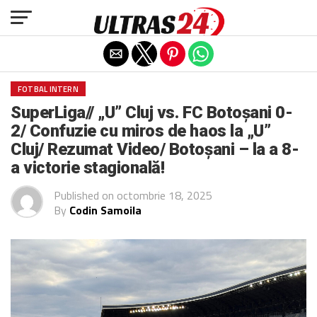
Exit mobile version
FOTBAL INTERN
SuperLiga// „U” Cluj vs. FC Botoșani 0-
2/ Confuzie cu miros de haos la „U”
Cluj/ Rezumat Video/ Botoșani – la a 8-
a victorie stagională!
Published on
octombrie 18, 2025
By
Codin Samoila