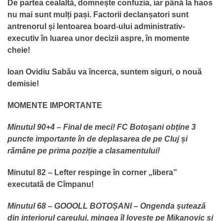
De partea cealaltă, domnește confuzia, iar până la haos
nu mai sunt mulți pași. Factorii declanșatori sunt
antrenorul și lentoarea board-ului administrativ-
executiv în luarea unor decizii aspre, în momente
cheie!
Ioan Ovidiu Sabău va încerca, suntem siguri, o nouă
demisie!
MOMENTE IMPORTANTE
Minutul 90+4 – Final de meci! FC Botoșani obține 3
puncte importante în de deplasarea de pe Cluj și
rămâne pe prima poziție a clasamentului!
Minutul 82 – Lefter respinge în corner „libera”
executată de Cîmpanu!
Minutul 68 – GOOOLL BOTOȘANI – Ongenda șutează
din interiorul careului, mingea îl lovește pe Mikanovic și