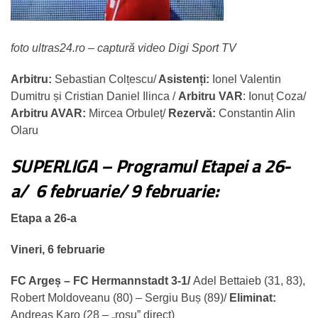
foto ultras24.ro – captură video Digi Sport TV
Arbitru:
Sebastian Colțescu/
Asistenți:
Ionel Valentin
Dumitru și Cristian Daniel Ilinca /
Arbitru VAR
: Ionuț Coza/
Arbitru AVAR:
Mircea Orbuleț/
Rezervă:
Constantin Alin
Olaru
SUPERLIGA – Programul Etapei a 26-
a/ 6 februarie/ 9 februarie:
Etapa a 26-a
Vineri, 6 februarie
FC Argeș – FC Hermannstadt 3-1/
Adel Bettaieb (31, 83),
Robert Moldoveanu (80) – Sergiu Buș (89)/
Eliminat:
Andreas Karo (28 – „roșu” direct)