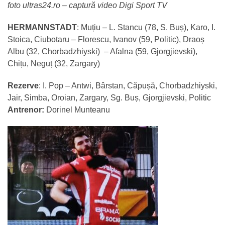
foto ultras24.ro – captură video Digi Sport TV
HERMANNSTADT
: Muțiu – L. Stancu (78, S. Buș), Karo, I.
Stoica, Ciubotaru – Florescu, Ivanov (59, Politic), Draoș
Albu (32, Chorbadzhiyski) – Afalna (59, Gjorgjievski),
Chițu, Neguț (32, Zargary)
Rezerve
: I. Pop – Antwi, Bârstan, Căpușă, Chorbadzhiyski,
Jair, Simba, Oroian, Zargary, Sg. Buș, Gjorgjievski, Politic
Antrenor:
Dorinel Munteanu