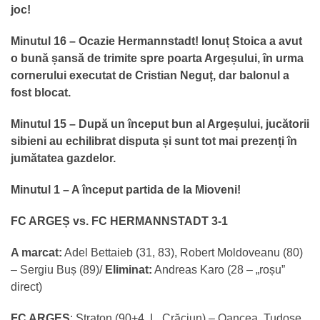
joc!
Minutul 16 – Ocazie Hermannstadt! Ionuț Stoica a avut
o bună șansă de trimite spre poarta Argeșului, în urma
cornerului executat de Cristian Neguț, dar balonul a
fost blocat.
Minutul 15 – După un început bun al Argeșului, jucătorii
sibieni au echilibrat disputa și sunt tot mai prezenți în
jumătatea gazdelor.
Minutul 1 – A început partida de la Mioveni!
FC ARGEȘ vs. FC HERMANNSTADT 3-1
A marcat:
Adel Bettaieb (31, 83), Robert Moldoveanu (80)
– Sergiu Buș (89)/
Eliminat:
Andreas Karo (28 – „roșu”
direct)
FC ARGEȘ
: Straton (90+4, L. Crăciun) – Oancea, Tudose,