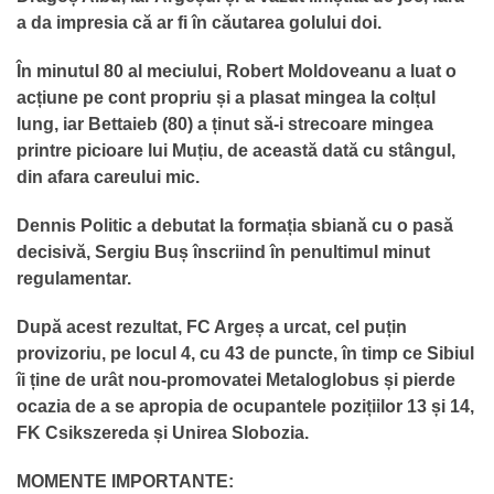
a da impresia că ar fi în căutarea golului doi.
În minutul 80 al meciului, Robert Moldoveanu a luat o
acțiune pe cont propriu și a plasat mingea la colțul
lung, iar Bettaieb (80) a ținut să-i strecoare mingea
printre picioare lui Muțiu, de această dată cu stângul,
din afara careului mic.
Dennis Politic a debutat la formația sbiană cu o pasă
decisivă, Sergiu Buș înscriind în penultimul minut
regulamentar.
După acest rezultat, FC Argeș a urcat, cel puțin
provizoriu, pe locul 4, cu 43 de puncte, în timp ce Sibiul
îi ține de urât nou-promovatei Metaloglobus și pierde
ocazia de a se apropia de ocupantele pozițiilor 13 și 14,
FK Csikszereda și Unirea Slobozia.
MOMENTE IMPORTANTE: