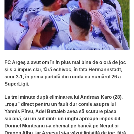
FC Argeș a avut om în în plus mai bine de o oră de joc
și s-a impus clar, fără echivoc, în fața Hermannstadt,
scor 3-1, în prima partidă din runda cu numărul 26 a
SuperLigii.
La trei minute după eliminarea lui Andreas Karo (28),
„roșu” direct pentru un fault dur comis asupra lui
Yannis Pîrvu, Adel Bettaieb avea să scuture plasa
sibiană, cu un șut dintr-un unghi aproape imposibil.
Dorinel Munteanu i-a chemat pe bancă pe Neguț și
Dragoș Albu, iar Argeșul și-a văzut liniștită de joc, fără