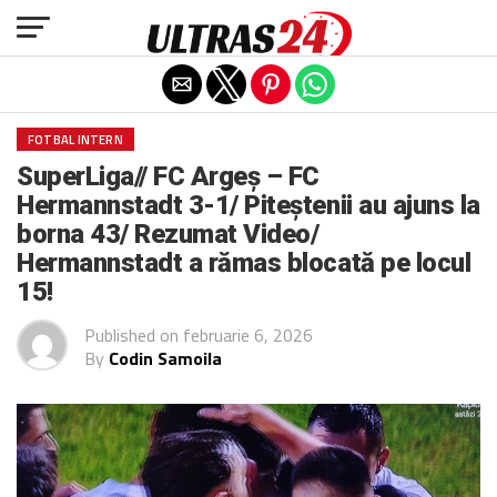
Exit mobile version
FOTBAL INTERN
SuperLiga// FC Argeș – FC
Hermannstadt 3-1/ Piteștenii au ajuns la
borna 43/ Rezumat Video/
Hermannstadt a rămas blocată pe locul
15!
Published on
februarie 6, 2026
By
Codin Samoila