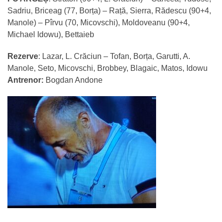
Sadriu, Briceag (77, Borța) – Rață, Sierra, Rădescu (90+4,
Manole) – Pîrvu (70, Micovschi), Moldoveanu (90+4,
Michael Idowu), Bettaieb
Rezerve
: Lazar, L. Crăciun – Tofan, Borța, Garutti, A.
Manole, Seto, Micovschi, Brobbey, Blagaic, Matos, Idowu
Antrenor:
Bogdan Andone