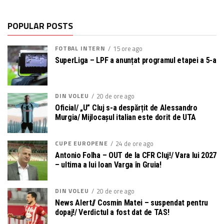
POPULAR POSTS
FOTBAL INTERN
15 ore ago
SuperLiga – LPF a anunțat programul etapei a 5-a
DIN VOLEU
20 de ore ago
Oficial/ „U” Cluj s-a despărțit de Alessandro
Murgia/ Mijlocașul italian este dorit de UTA
CUPE EUROPENE
24 de ore ago
Antonio Folha – OUT de la CFR Cluj!/ Vara lui 2027
– ultima a lui Ioan Varga în Gruia!
DIN VOLEU
20 de ore ago
News Alert// Cosmin Matei – suspendat pentru
dopaj!/ Verdictul a fost dat de TAS!