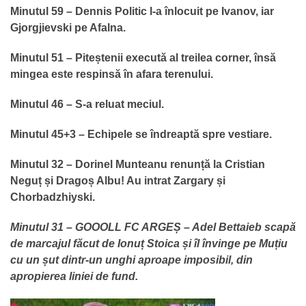
Minutul 59 – Dennis Politic l-a înlocuit pe Ivanov, iar
Gjorgjievski pe Afalna.
Minutul 51 – Piteștenii execută al treilea corner, însă
mingea este respinsă în afara terenului.
Minutul 46 – S-a reluat meciul.
Minutul 45+3 – Echipele se îndreaptă spre vestiare.
Minutul 32 – Dorinel Munteanu renunță la Cristian
Neguț și Dragoș Albu! Au intrat Zargary și
Chorbadzhiyski.
Minutul 31 – GOOOLL FC ARGEȘ – Adel Bettaieb scapă
de marcajul făcut de Ionuț Stoica și îl învinge pe Muțiu
cu un șut dintr-un unghi aproape imposibil, din
apropierea liniei de fund.