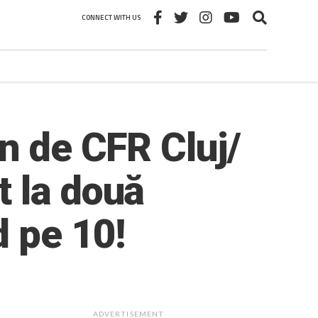
CONNECT WITH US
n de CFR Cluj/
 la două
 pe 10!
ADVERTISEMENT