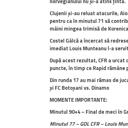
norvegianului nu și-a atins ținta.
Clujenii și-au reluat atacurile, A
pentru ca în minutul 71 să contrib
mâini mingea trimisă de Korenica 
Costel Gâlcă a încercat să redres
imediat Louis Munteanu l-a servit
După acest rezultat, CFR a urcat 
puncte, în timp ce Rapid rămâne p
Din runda 17 au mai rămas de ju
și FC Botoșani vs. Dinamo
MOMENTE IMPORTANTE:
Minutul 90+4 – Final de meci în G
Minutul 77 – GOL CFR – Louis Munte