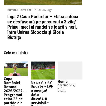
/ 23 de ore ago
FOTBAL INTERN
Liga 2 Casa Pariurilor – Etapa a doua
se desfășoară pe parcursul a 3 zile/
Primul meci al rundei se joacă vineri,
între Unirea Slobozia și Gloria
Bistrița
Cele mai citite
Cupa
Home
News Alert//
României
decembrie 7,
Update - LPF
Betano
2016
a anunțat
2026/2027 -
admin
data
Programul
disputării
celor 25 de
meciului! -
partide din