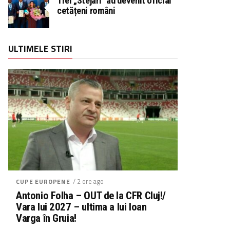
Trei „Stejari” au devenit oficial
cetățeni români
ULTIMELE STIRI
/ 2 ore ago
CUPE EUROPENE
Antonio Folha – OUT de la CFR Cluj!/
Vara lui 2027 – ultima a lui Ioan
Varga în Gruia!