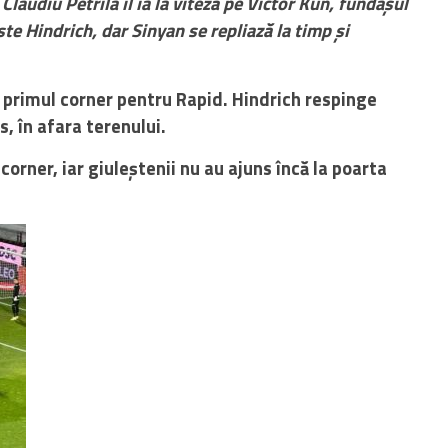
laudiu Petrila îl ia la viteză pe Victor Kun, fundașul
te Hindrich, dar Sinyan se repliază la timp și
 primul corner pentru Rapid. Hindrich respinge
s, în afara terenului.
corner, iar giuleștenii nu au ajuns încă la poarta