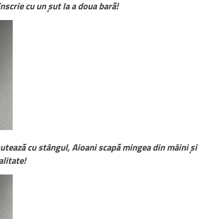
înscrie cu un șut la a doua bară!
utează cu stângul, Aioani scapă mingea din mâini și
litate!