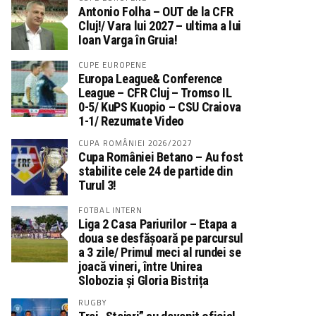
Antonio Folha – OUT de la CFR
Cluj!/ Vara lui 2027 – ultima a lui
Ioan Varga în Gruia!
CUPE EUROPENE
Europa League& Conference
League – CFR Cluj – Tromso IL
0-5/ KuPS Kuopio – CSU Craiova
1-1/ Rezumate Video
CUPA ROMÂNIEI 2026/2027
Cupa României Betano – Au fost
stabilite cele 24 de partide din
Turul 3!
FOTBAL INTERN
Liga 2 Casa Pariurilor – Etapa a
doua se desfășoară pe parcursul
a 3 zile/ Primul meci al rundei se
joacă vineri, între Unirea
Slobozia și Gloria Bistrița
RUGBY