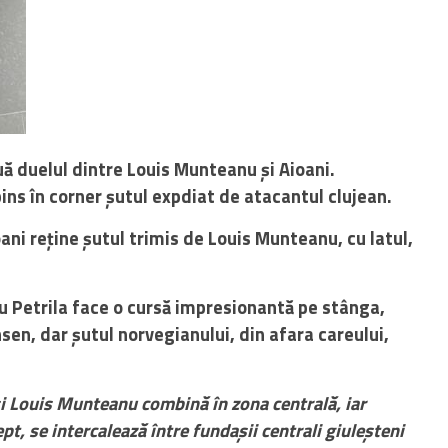
ă duelul dintre Louis Munteanu și Aioani.
ns în corner șutul expdiat de atacantul clujean.
ani reține șutul trimis de Louis Munteanu, cu latul,
u Petrila face o cursă impresionantă pe stânga,
sen, dar șutul norvegianului, din afara careului,
i Louis Munteanu combină în zona centrală, iar
pt, se intercalează între fundașii centrali giuleșteni