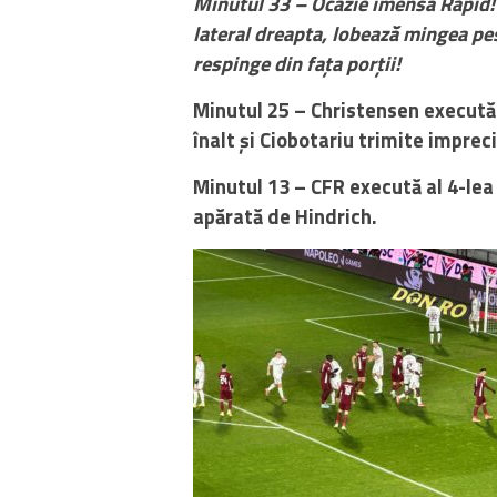
Minutul 33 – Ocazie imensă Rapid! C
lateral dreapta, lobează mingea pes
respinge din fața porții!
Minutul 25 – Christensen execută
înalt și Ciobotariu trimite impreci
Minutul 13 – CFR execută al 4-lea 
apărată de Hindrich.