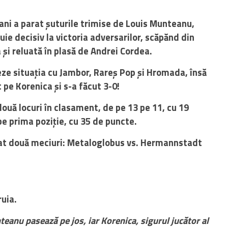
ioani a parat șuturile trimise de Louis Munteanu,
uie decisiv la victoria adversarilor, scăpănd din
și reluată în plasă de Andrei Cordea.
eze situația cu Jambor, Rareș Pop și Hromada, însă
 pe Korenica și s-a făcut 3-0!
două locuri în clasament, de pe 13 pe 11, cu 19
e prima poziție, cu 35 de puncte.
cat două meciuri: Metaloglobus vs. Hermannstadt
ruia.
anu pasează pe jos, iar Korenica, sigurul jucător al