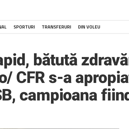
NAL
SPORTURI
TRANSFERURI
DIN VOLEU
pid, bătută zdravă
/ CFR s-a apropiat
B, campioana fiind