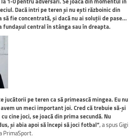
e la 1-0 pentru adversari. Se joacă din momentul în
eciul. Dacă intri pe teren și nu ești războinic din
 să fie concentrată, și dacă nu ai soluții de pase…
 la fundașul central în stânga sau în dreapta.
ște jucătorii pe teren ca să primească mingea. Eu nu
 avem un meci important joi. Cred că trebuie să-și
 cu cine joci, se joacă din prima secundă. Nu
us, și abia apoi să începi să joci fotbal”
, a spus Gigi
la PrimaSport.