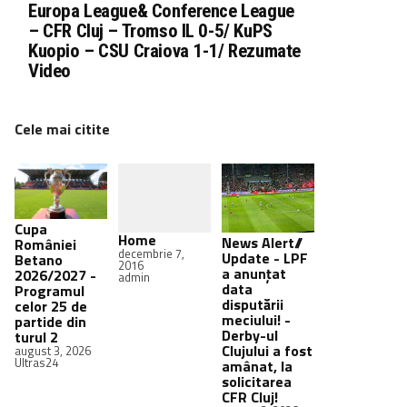
Europa League& Conference League
– CFR Cluj – Tromso IL 0-5/ KuPS
Kuopio – CSU Craiova 1-1/ Rezumate
Video
Cele mai citite
Cupa
Home
News Alert//
României
decembrie 7,
Update - LPF
Betano
2016
a anunțat
2026/2027 -
admin
data
Programul
disputării
celor 25 de
meciului! -
partide din
Derby-ul
turul 2
Clujului a fost
august 3, 2026
Ultras24
amânat, la
solicitarea
CFR Cluj!