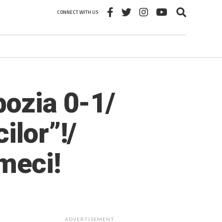
CONNECT WITH US
bozia 0-1/
ilor”!/
meci!
ADVERTISEMENT