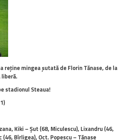
ia reține mingea șutată de Florin Tănase, de la
 liberă.
pe stadionul Steaua!
1)
ana, Kiki – Șut (68, Miculescu), Lixandru (46,
ic (46, Bîrligea), Oct. Popescu – Tănase