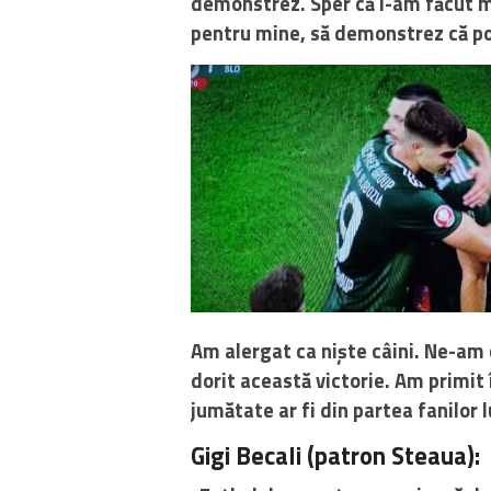
demonstrez. Sper că i-am făcut mâ
pentru mine, să demonstrez că po
Am alergat ca niște câini. Ne-am 
dorit această victorie. Am primit
jumătate ar fi din partea fanilor 
Gigi Becali (patron Steaua)
: