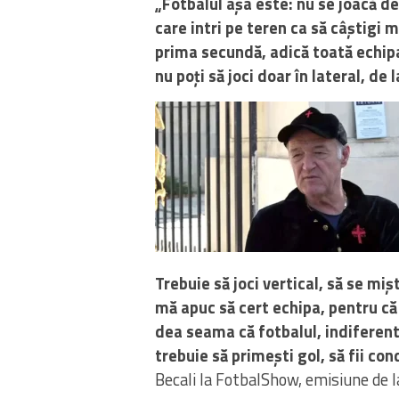
„Fotbalul așa este: nu se joacă d
care intri pe teren ca să câștigi m
prima secundă, adică toată echipa
nu poți să joci doar în lateral, de
Trebuie să joci vertical, să se mi
mă apuc să cert echipa, pentru că
dea seama că fotbalul, indiferent
trebuie să primești gol, să fii cond
Becali la FotbalShow, emisiune de 