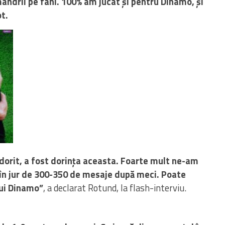
ndrii pe fani. 100% am jucat și pentru Dinamo, și
t.
dorit, a fost dorința aceasta. Foarte mult ne-am
 în jur de 300-350 de mesaje după meci. Poate
lui Dinamo”
, a declarat Rotund, la flash-interviu.