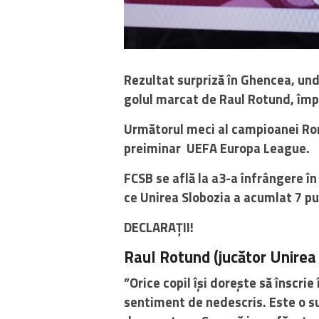
Rezultat surpriză în Ghencea, unde
golul marcat de Raul Rotund, împ
Următorul meci al campioanei Româ
preiminar UEFA Europa League.
FCSB se află la a3-a înfrângere în
ce Unirea Slobozia a acumlat 7 pun
DECLARAȚII!
Raul Rotund (jucător Unirea 
”Orice copil își dorește să înscr
sentiment de nedescris. Este o su