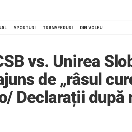
NAL
SPORTURI
TRANSFERURI
DIN VOLEU
CSB vs. Unirea Slo
uns de „râsul curc
/ Declarații după 