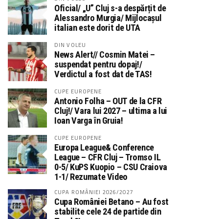
Oficial/ „U” Cluj s-a despărțit de
Alessandro Murgia/ Mijlocașul
italian este dorit de UTA
DIN VOLEU
News Alert// Cosmin Matei –
suspendat pentru dopaj!/
Verdictul a fost dat de TAS!
CUPE EUROPENE
Antonio Folha – OUT de la CFR
Cluj!/ Vara lui 2027 – ultima a lui
Ioan Varga în Gruia!
CUPE EUROPENE
Europa League& Conference
League – CFR Cluj – Tromso IL
0-5/ KuPS Kuopio – CSU Craiova
1-1/ Rezumate Video
CUPA ROMÂNIEI 2026/2027
Cupa României Betano – Au fost
stabilite cele 24 de partide din