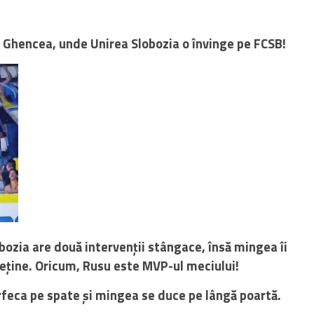
n Ghencea, unde Unirea Slobozia o învinge pe FCSB!
bozia are două intervenții stângace, însă mingea îi
 reține. Oricum, Rusu este MVP-ul meciului!
rfeca pe spate și mingea se duce pe lângă poartă.