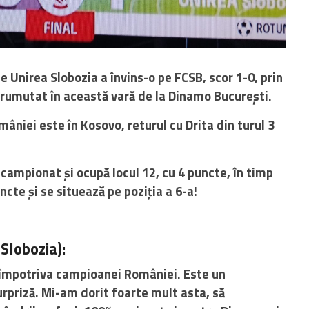
 Unirea Slobozia a învins-o pe FCSB, scor 1-0, prin
rumutat în această vară de la Dinamo București.
niei este în Kosovo, returul cu Drita din turul 3
 campionat și ocupă locul 12, cu 4 puncte, în timp
cte și se situează pe poziția a 6-a!
Slobozia):
ie împotriva campioanei României. Este un
rpriză. Mi-am dorit foarte mult asta, să