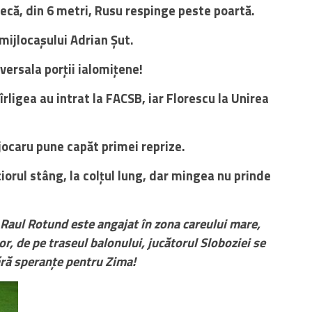
fecă, din 6 metri, Rusu respinge peste poartă.
mijlocașului Adrian Șut.
versala porții ialomițene!
îrligea au intrat la FACSB, iar Florescu la Unirea
jocaru pune capăt primei reprize.
iorul stâng, la colțul lung, dar mingea nu prinde
aul Rotund este angajat în zona careului mare,
or, de pe traseul balonului, jucătorul Sloboziei se
fără speranțe pentru Zima!