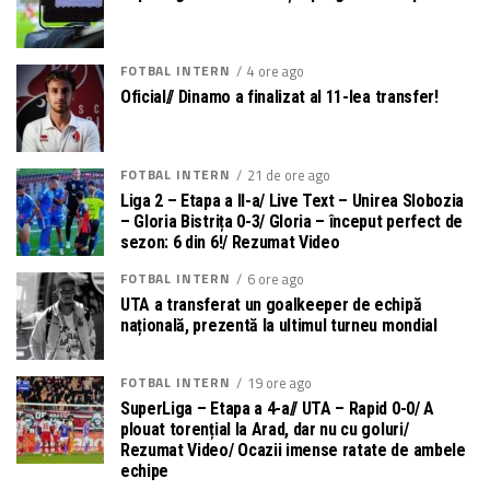
FOTBAL INTERN
4 ore ago
Oficial// Dinamo a finalizat al 11-lea transfer!
FOTBAL INTERN
21 de ore ago
Liga 2 – Etapa a II-a/ Live Text – Unirea Slobozia
– Gloria Bistrița 0-3/ Gloria – început perfect de
sezon: 6 din 6!/ Rezumat Video
FOTBAL INTERN
6 ore ago
UTA a transferat un goalkeeper de echipă
națională, prezentă la ultimul turneu mondial
FOTBAL INTERN
19 ore ago
SuperLiga – Etapa a 4-a// UTA – Rapid 0-0/ A
plouat torențial la Arad, dar nu cu goluri/
Rezumat Video/ Ocazii imense ratate de ambele
echipe