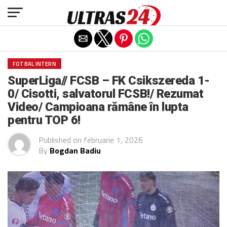
Exit mobile version
FOTBAL INTERN
SuperLiga// FCSB – FK Csikszereda 1-
0/ Cisotti, salvatorul FCSB!/ Rezumat
Video/ Campioana rămâne în lupta
pentru TOP 6!
Published on
februarie 1, 2026
By
Bogdan Badiu