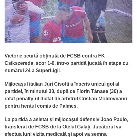
Victorie scurtă obținută de FCSB contra FK
Csikszereda, scor 1-0, într-o partidă jucată în etapa cu
numărul 24 a SuperLigii.
Mijlocașul italian Juri Cisotti a înscris unicul gol al
partidei, în minutul 38, după ce Florin Tănase (30) a
ratat penalty-ul dictat de arbitrul Cristian Moldoveanu
pentru hențul comis de Palmes.
La partidă a asistat și mijlocașul defensiv Joao Paulo,
transferat de FCSB de la Oțelul Galați. Jucătorul va
efectua luni vizita medicală și apoi va semna