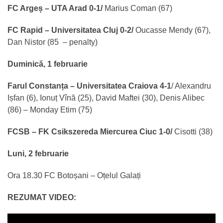
FC Argeș – UTA Arad 0-1/
Marius Coman (67)
FC Rapid – Universitatea Cluj 0-2/
Oucasse Mendy (67),
Dan Nistor (85 – penalty)
Duminică, 1 februarie
Farul Constanța – Universitatea Craiova 4-1
/ Alexandru
Ișfan (6), Ionuț Vînă (25), David Maftei (30), Denis Alibec
(86) – Monday Etim (75)
FCSB – FK Csikszereda Miercurea Ciuc 1-0/
Cisotti (38)
Luni, 2 februarie
Ora 18.30 FC Botoșani – Oțelul Galați
REZUMAT VIDEO: