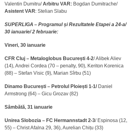
Valentin Dumitru/
Arbitru VAR:
Bogdan Dumitrache/
Asistent VAR
: Stelian Slabu
SUPERLIGA – Programul și Rezultatele Etapei a 24-a/
30 ianuarie/ 2 februarie:
Vineri, 30 ianuarie
CFR Cluj – Metaloglobus București 4-2
/ Alibek Aliev
(14), Andrei Cordea (70 – penalty, 90), Keriton Korenica
(88) – Stefan Visic (9), Marian Sîrbu (51)
Dinamo București – Petrolul Ploiești 1-1/
Daniel
Armstrong (64) – Gicu Grozav (82)
Sâmbătă, 31 ianuarie
Unirea Slobozia – FC Hermannstadt 2-3
/ Espinosa (12,
55) – Christ Afalna 29, 36), Aurelian Chițu (33)