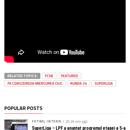
RELATED TOPICS:
FCSB
FEATURED
FK CSIKSZEREDA MIERCUREA CIUC
RUNDA 24
SUPERLIGA
POPULAR POSTS
FOTBAL INTERN
20 de ore ago
SuperLiga – LPF a anunțat programul etapei a 5-a