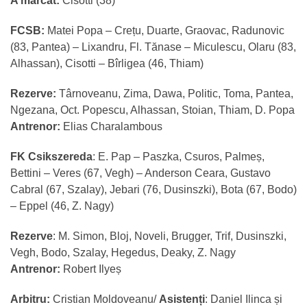
A marcat:
Cisotti (38)
FCSB:
Matei Popa – Crețu, Duarte, Graovac, Radunovic
(83, Pantea) – Lixandru, Fl. Tănase – Miculescu, Olaru (83,
Alhassan), Cisotti – Bîrligea (46, Thiam)
Rezerve:
Târnoveanu, Zima, Dawa, Politic, Toma, Pantea,
Ngezana, Oct. Popescu, Alhassan, Stoian, Thiam, D. Popa
Antrenor:
Elias Charalambous
FK Csikszereda
: E. Pap – Paszka, Csuros, Palmeș,
Bettini – Veres (67, Vegh) – Anderson Ceara, Gustavo
Cabral (67, Szalay), Jebari (76, Dusinszki), Bota (67, Bodo)
– Eppel (46, Z. Nagy)
Rezerve
: M. Simon, Bloj, Noveli, Brugger, Trif, Dusinszki,
Vegh, Bodo, Szalay, Hegedus, Deaky, Z. Nagy
Antrenor:
Robert Ilyeș
Arbitru:
Cristian Moldoveanu/
Asistenți
: Daniel Ilinca și