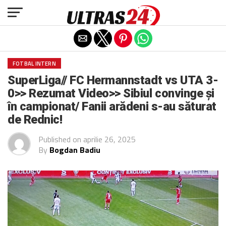
Exit mobile version
FOTBAL INTERN
SuperLiga// FC Hermannstadt vs UTA 3-
0>> Rezumat Video>> Sibiul convinge și
în campionat/ Fanii arădeni s-au săturat
de Rednic!
Published on
aprilie 26, 2025
By
Bogdan Badiu