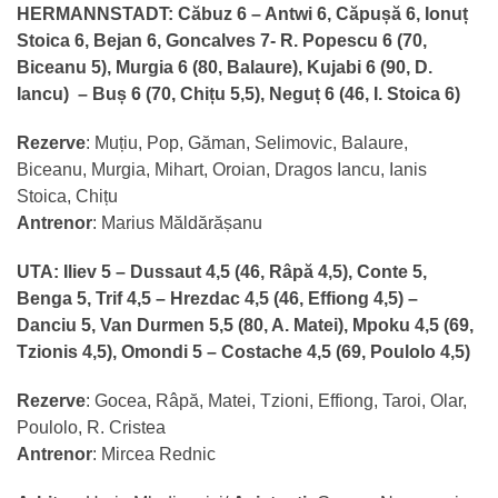
HERMANNSTADT:
Căbuz 6 – Antwi 6, Căpușă 6, Ionuț
Stoica 6, Bejan 6, Goncalves 7- R. Popescu 6 (70,
Biceanu 5), Murgia 6 (80, Balaure), Kujabi 6 (90, D.
Iancu) – Buș 6 (70, Chițu 5,5), Neguț 6 (46, I. Stoica 6)
Rezerve
: Muțiu, Pop, Găman, Selimovic, Balaure,
Biceanu, Murgia, Mihart, Oroian, Dragos Iancu, Ianis
Stoica, Chițu
Antrenor
: Marius Măldărășanu
UTA:
Iliev 5 – Dussaut 4,5 (46, Râpă 4,5), Conte 5,
Benga 5, Trif 4,5 – Hrezdac 4,5 (46, Effiong 4,5) –
Danciu 5, Van Durmen 5,5 (80, A. Matei), Mpoku 4,5 (69,
Tzionis 4,5), Omondi 5 – Costache 4,5 (69, Poulolo 4,5)
Rezerve
: Gocea, Râpă, Matei, Tzioni, Effiong, Taroi, Olar,
Poulolo, R. Cristea
Antrenor
: Mircea Rednic