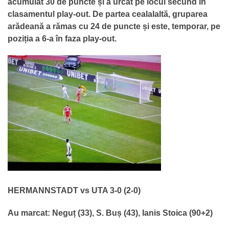
acumulat 30 de puncte și a urcat pe locul secund în
clasamentul play-out. De partea cealalaltă, gruparea
arădeană a rămas cu 24 de puncte și este, temporar, pe
poziția a 6-a în faza play-out.
HERMANNSTADT vs UTA 3-0 (2-0)
Au marcat: Neguț (33), S. Buș (43), Ianis Stoica (90+2)