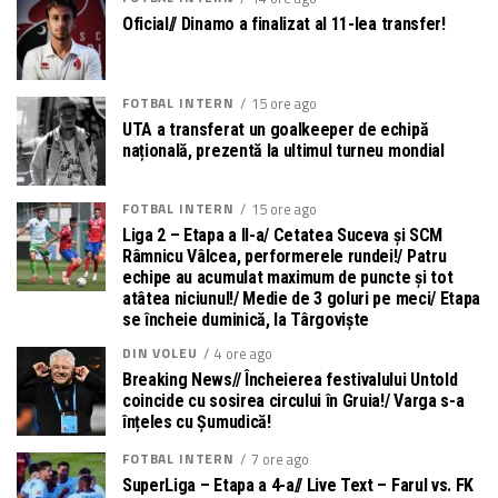
Oficial// Dinamo a finalizat al 11-lea transfer!
FOTBAL INTERN
15 ore ago
UTA a transferat un goalkeeper de echipă
națională, prezentă la ultimul turneu mondial
FOTBAL INTERN
15 ore ago
Liga 2 – Etapa a II-a/ Cetatea Suceva și SCM
Râmnicu Vâlcea, performerele rundei!/ Patru
echipe au acumulat maximum de puncte și tot
atâtea niciunul!/ Medie de 3 goluri pe meci/ Etapa
se încheie duminică, la Târgoviște
DIN VOLEU
4 ore ago
Breaking News// Încheierea festivalului Untold
coincide cu sosirea circului în Gruia!/ Varga s-a
înțeles cu Șumudică!
FOTBAL INTERN
7 ore ago
SuperLiga – Etapa a 4-a// Live Text – Farul vs. FK