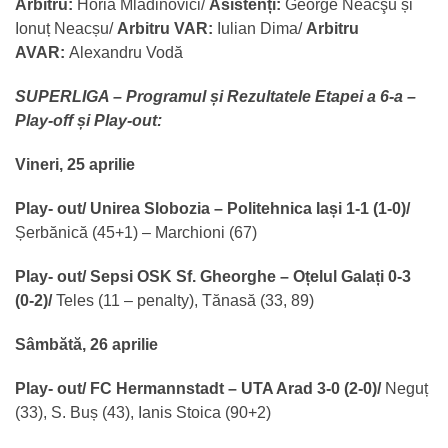
Arbitru:
Horia Mladinovici/
Asistenți:
George Neacşu și
Ionuț Neacșu/
Arbitru VAR:
Iulian Dima/
Arbitru
AVAR:
Alexandru Vodă
SUPERLIGA – Programul și Rezultatele Etapei a 6-a –
Play-off și Play-out:
Vineri, 25 aprilie
Play- out/ Unirea Slobozia – Politehnica Iași 1-1 (1-0)/
Șerbănică (45+1) – Marchioni (67)
Play- out/ Sepsi OSK Sf. Gheorghe – Oțelul Galați 0-3
(0-2)/
Teles (11 – penalty), Tănasă (33, 89)
Sâmbătă, 26 aprilie
Play- out/ FC Hermannstadt – UTA Arad 3-0 (2-0)/
Neguț
(33), S. Buș (43), Ianis Stoica (90+2)