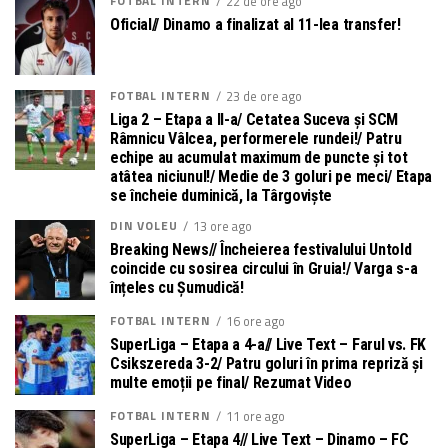
FOTBAL INTERN
22 de ore ago
Oficial// Dinamo a finalizat al 11-lea transfer!
FOTBAL INTERN
23 de ore ago
Liga 2 – Etapa a II-a/ Cetatea Suceva și SCM
Râmnicu Vâlcea, performerele rundei!/ Patru
echipe au acumulat maximum de puncte și tot
atâtea niciunul!/ Medie de 3 goluri pe meci/ Etapa
se încheie duminică, la Târgoviște
DIN VOLEU
13 ore ago
Breaking News// Încheierea festivalului Untold
coincide cu sosirea circului în Gruia!/ Varga s-a
înțeles cu Șumudică!
FOTBAL INTERN
16 ore ago
SuperLiga – Etapa a 4-a// Live Text – Farul vs. FK
Csikszereda 3-2/ Patru goluri în prima repriză și
multe emoții pe final/ Rezumat Video
FOTBAL INTERN
11 ore ago
SuperLiga – Etapa 4// Live Text – Dinamo – FC