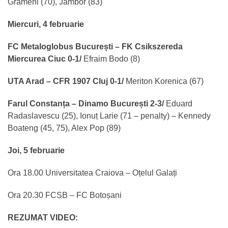
Grameni (70), Jambor (83)
Miercuri, 4 februarie
FC Metaloglobus București – FK Csikszereda
Miercurea Ciuc 0-1/
Efraim Bodo (8)
UTA Arad – CFR 1907 Cluj 0-1/
Meriton Korenica (67)
Farul Constanța – Dinamo București 2-3/
Eduard
Radaslavescu (25), Ionuț Larie (71 – penalty) – Kennedy
Boateng (45, 75), Alex Pop (89)
Joi, 5 februarie
Ora 18.00 Universitatea Craiova – Oțelul Galați
Ora 20.30 FCSB – FC Botoșani
REZUMAT VIDEO: