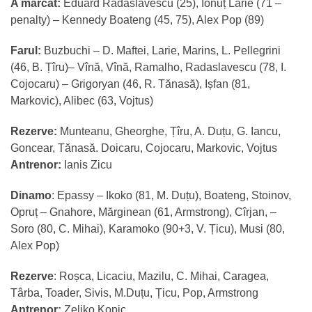
A marcat:
Eduard Radaslavescu (25), Ionuț Larie (71 –
penalty) – Kennedy Boateng (45, 75), Alex Pop (89)
Farul:
Buzbuchi – D. Maftei, Larie, Marins, L. Pellegrini
(46, B. Țîru)– Vînă, Vînă, Ramalho, Radaslavescu (78, I.
Cojocaru) – Grigoryan (46, R. Tănasă), Ișfan (81,
Markovic), Alibec (63, Vojtus)
Rezerve:
Munteanu, Gheorghe, Țîru, A. Duțu, G. Iancu,
Goncear, Tănasă. Doicaru, Cojocaru, Markovic, Vojtus
Antrenor:
Ianis Zicu
Dinamo
: Epassy – Ikoko (81, M. Duțu), Boateng, Stoinov,
Opruț – Gnahore, Mărginean (61, Armstrong), Cîrjan, –
Soro (80, C. Mihai), Karamoko (90+3, V. Țicu), Musi (80,
Alex Pop)
Rezerve
: Roșca, Licaciu, Mazilu, C. Mihai, Caragea,
Târba, Toader, Sivis, M.Duțu, Țicu, Pop, Armstrong
Antrenor:
Zeljko Kopic