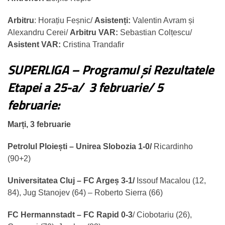
Arbitru
: Horațiu Feșnic/
Asistenți:
Valentin Avram și
Alexandru Cerei/
Arbitru VAR:
Sebastian Colțescu/
Asistent VAR:
Cristina Trandafir
SUPERLIGA – Programul și Rezultatele
Etapei a 25-a/ 3 februarie/ 5
februarie:
Marți, 3 februarie
Petrolul Ploiești – Unirea Slobozia 1-0/
Ricardinho
(90+2)
Universitatea Cluj – FC Argeș 3-1/
Issouf Macalou (12,
84), Jug Stanojev (64) – Roberto Sierra (66)
FC Hermannstadt – FC Rapid 0-3
/ Ciobotariu (26),