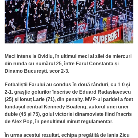
Meci intens la Ovidiu, în ultimul meci al zilei de miercuri
din runda cu numărul 25, între Farul Constanța și
Dinamo București, scor 2-3.
Fotbaliștii Farului au condus în două rânduri, cu 1-0 și
2-1, grașție golurilor înscrise de Eduard Radaslavescu
(25) și Ionuț Larie (71), din penalty. MVP-ul paridei a fost
fundașul central Kennedy Boateng, autorul unei unei
duble (45 și 75), golul victoriei dinamoviste fiind înscris
de Alex Pop, în penultimul minut regulamentar.
În urma acestui rezultat, echipa pregătită de Ianis Zicu