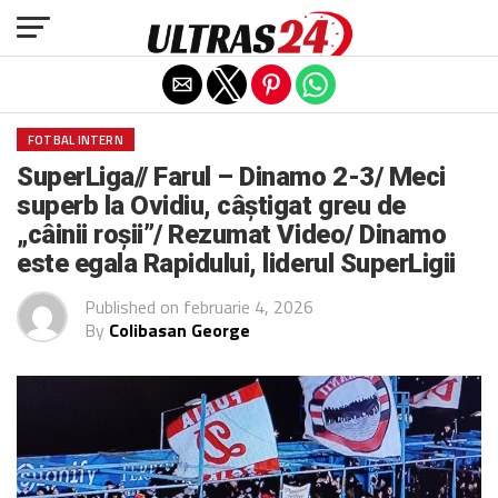
Exit mobile version
FOTBAL INTERN
SuperLiga// Farul – Dinamo 2-3/ Meci
superb la Ovidiu, câștigat greu de
„câinii roșii”/ Rezumat Video/ Dinamo
este egala Rapidului, liderul SuperLigii
Published on
februarie 4, 2026
By
Colibasan George