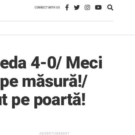
CONNECT WITH US
reda 4-0/ Meci
t pe măsură!/
t pe poartă!
ADVERTISEMENT