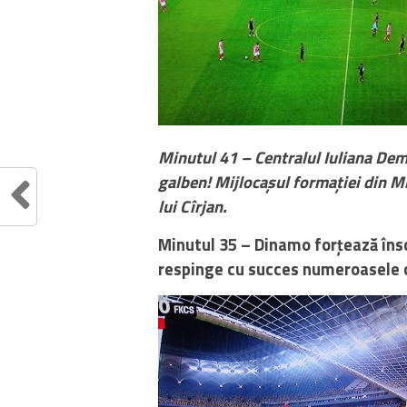
Minutul 41 – Centralul Iuliana Deme
galben! Mijlocașul formației din Mi
lui Cîrjan.
Minutul 35 – Dinamo forțează însc
respinge cu succes numeroasele ce