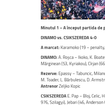
Minutul 1 – A început partida de 
DINAMO vs. CSIKSZEREDA 4-0
A marcat:
Karamoko (19 – penalty, 
DINAMO:
A. Roșca – Ikoko, K. Boat
Mărginean (53, Kyriakou), Cîrjan (6
Rezerve:
Epassy – Tabuncic, Milanov
M. Toader, L. Bărbulescu, D. Armstr
Antrenor
Zeljko Kopic
CSIKSZEREDA
E. Pap – Bloj, Celic,
976, Szilagyi), Jebari (46, Anderson