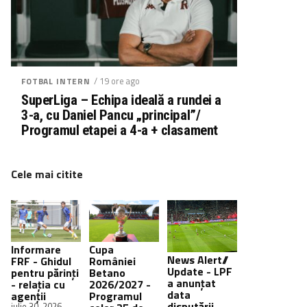
/ 19 ore ago
FOTBAL INTERN
SuperLiga – Echipa ideală a rundei a
3-a, cu Daniel Pancu „principal”/
Programul etapei a 4-a + clasament
Cele mai citite
Informare
Cupa
News Alert//
FRF - Ghidul
României
Update - LPF
pentru părinți
Betano
a anunțat
- relația cu
2026/2027 -
data
agenții
Programul
disputării
iulie 30, 2026