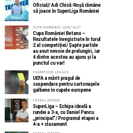
Oficial// Adi Chică-Roșă rămâne
să joace în SuperLiga României
CUPA ROMÂNIEI 2026/2027
Cupa României Betano –
Rezultatele înregistrate în turul
2 al competiției/ Șapte partide
au avut nevoie de prelungiri, iar
4 dintre acestea au ajuns și la
punctul cu var!
CHAMPIONS LEAGUE
UEFA a mărit pragul de
suspendare pentru cartonașele
galbene în cupele europene
FOTBAL INTERN
SuperLiga – Echipa ideală a
rundei a 3-a, cu Daniel Pancu
„principal”/ Programul etapei a
4-a + clasament