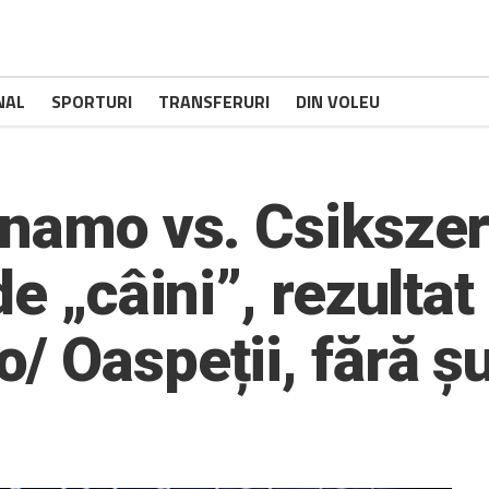
NAL
SPORTURI
TRANSFERURI
DIN VOLEU
inamo vs. Csiksze
de „câini”, rezulta
 Oaspeții, fără șu