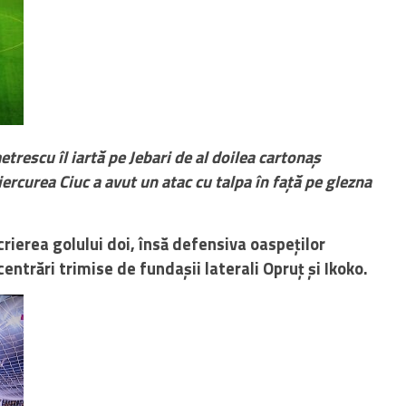
trescu îl iartă pe Jebari de al doilea cartonaș
ercurea Ciuc a avut un atac cu talpa în față pe glezna
rierea golului doi, însă defensiva oaspeților
ntrări trimise de fundașii laterali Opruț și Ikoko.