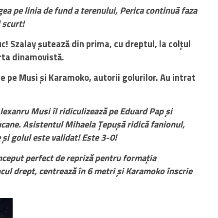
a pe linia de fund a terenului, Perica continuă faza
 scurt!
! Szalay șutează din prima, cu dreptul, la colțul
rta dinamovistă.
ge pe Musi și Karamoko, autorii golurilor. Au intrat
anru Musi îl ridiculizează pe Eduard Pap și
ucane. Asistentul Mihaela Țepușă ridică fanionul,
și golul este validat! Este 3-0!
eput perfect de repriză pentru formația
cul drept, centrează în 6 metri și Karamoko înscrie