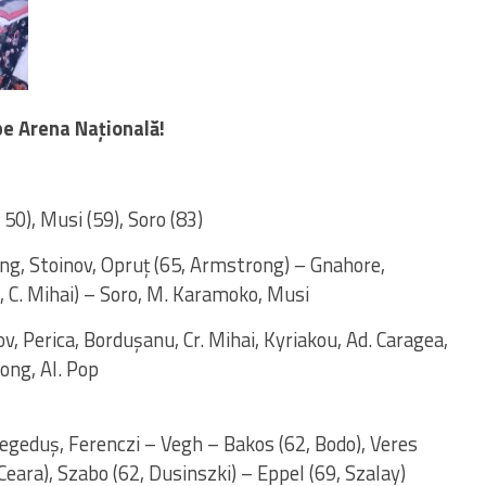
pe Arena Națională!
50), Musi (59), Soro (83)
eng, Stoinov, Opruț (65, Armstrong) – Gnahore,
6, C. Mihai) – Soro, M. Karamoko, Musi
, Perica, Bordușanu, Cr. Mihai, Kyriakou, Ad. Caragea,
ong, Al. Pop
 Hegeduș, Ferenczi – Vegh – Bakos (62, Bodo), Veres
 Ceara), Szabo (62, Dusinszki) – Eppel (69, Szalay)