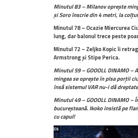
Minutul 83 – Milanov oprește minge
și Soro înscrie din 4 metri, la colțul
Minutul 78 – Ocazie Miercurea Ciuc
lung, dar balonul trece peste poa
Minutul 72 – Zeljko Kopic îi retra
Armstrong și Stipe Perica.
Minutul 59 – GOOOLL DINAMO – Alex
mingea se oprește în plsa porții ci
însă sistemul VAR nu-i dă dreptate 
Minutul 49 – GOOOLL DINAMO – Înc
bucureșteană. Ikoko insistă pe flan
cu capul!