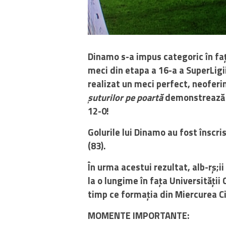
Dinamo s-a impus categoric în faț
meci din etapa a 16-a a SuperLigii.
realizat un meci perfect, neoferin
șuturilor pe poartă
demonstrează s
12-0!
Golurile lui Dinamo au fost înscri
(83).
În urma acestui rezultat, alb-rș;i
la o lungime în fața Universității 
timp ce formația din Miercurea Ci
MOMENTE IMPORTANTE: