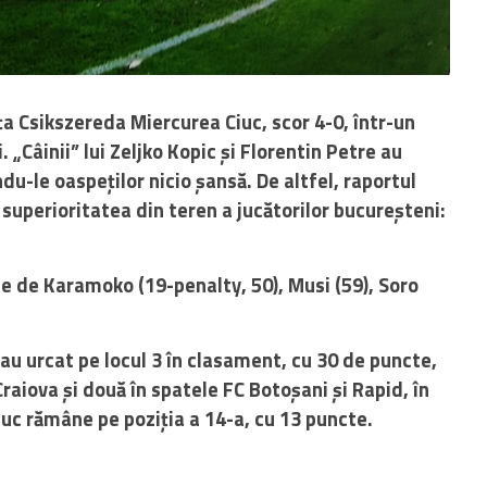
a Csikszereda Miercurea Ciuc, scor 4-0, într-un
 „Câinii” lui Zeljko Kopic și Florentin Petre au
du-le oaspeților nicio șansă. De altfel, raportul
uperioritatea din teren a jucătorilor bucureșteni:
se de Karamoko (19-penalty, 50), Musi (59), Soro
i au urcat pe locul 3 în clasament, cu 30 de puncte,
Craiova și două în spatele FC Botoșani și Rapid, în
uc rămâne pe poziția a 14-a, cu 13 puncte.