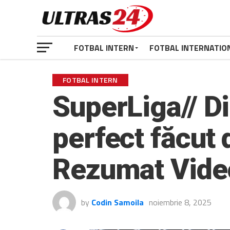
FOTBAL INTERN
FOTBAL INTERNATIO
FOTBAL INTERN
SuperLiga// D
perfect făcut 
Rezumat Video/
by
Codin Samoila
noiembrie 8, 2025