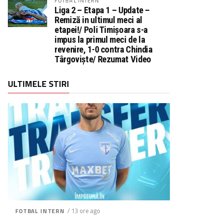
FOTBAL INTERN
Liga 2 – Etapa 1 – Update –
Remiză in ultimul meci al
etapei!/ Poli Timișoara s-a
impus la primul meci de la
revenire, 1-0 contra Chindia
Târgoviște/ Rezumat Video
ULTIMELE STIRI
/ 13 ore ago
FOTBAL INTERN