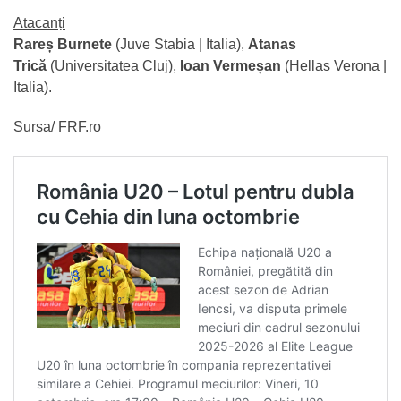
Atacanți
Rareș Burnete
(Juve Stabia | Italia),
Atanas
Trică
(Universitatea Cluj),
Ioan Vermeșan
(Hellas Verona |
Italia).
Sursa/ FRF.ro