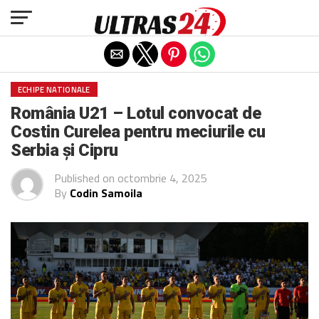
Exit mobile version
ECHIPE NATIONALE
România U21 – Lotul convocat de
Costin Curelea pentru meciurile cu
Serbia și Cipru
Published on
octombrie 4, 2025
By
Codin Samoila