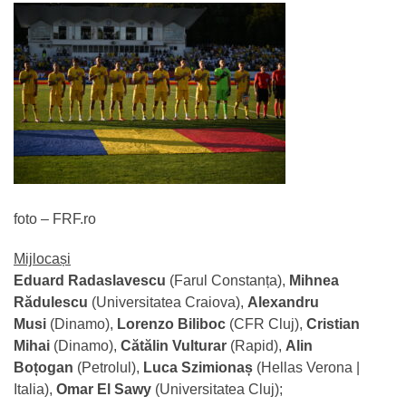
foto – FRF.ro
Mijlocași
Eduard Radaslavescu
(Farul Constanța),
Mihnea
Rădulescu
(Universitatea Craiova),
Alexandru
Musi
(Dinamo),
Lorenzo Biliboc
(CFR Cluj),
Cristian
Mihai
(Dinamo),
Cătălin Vulturar
(Rapid),
Alin
Boțogan
(Petrolul),
Luca Szimionaș
(Hellas Verona |
Italia),
Omar El Sawy
(Universitatea Cluj);