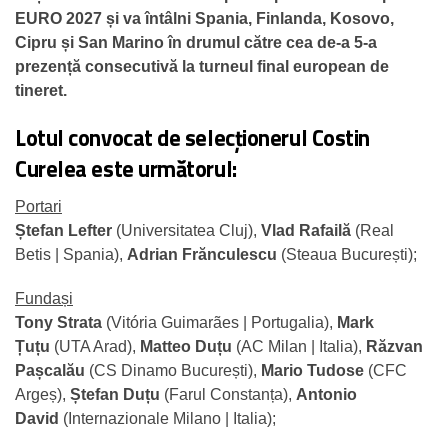
EURO 2027 și va întâlni Spania, Finlanda, Kosovo,
Cipru și San Marino în drumul către cea de-a 5-a
prezență consecutivă la turneul final european de
tineret.
Lotul convocat de selecționerul Costin
Curelea este următorul:
Portari
Ștefan Lefter
(Universitatea Cluj),
Vlad Rafailă
(Real
Betis | Spania),
Adrian Frănculescu
(Steaua București);
Fundași
Tony Strata
(Vitória Guimarães | Portugalia),
Mark
Țuțu
(UTA Arad),
Matteo Duțu
(AC Milan | Italia),
Răzvan
Pașcalău
(CS Dinamo București),
Mario Tudose
(CFC
Argeș),
Ștefan Duțu
(Farul Constanța),
Antonio
David
(Internazionale Milano | Italia);