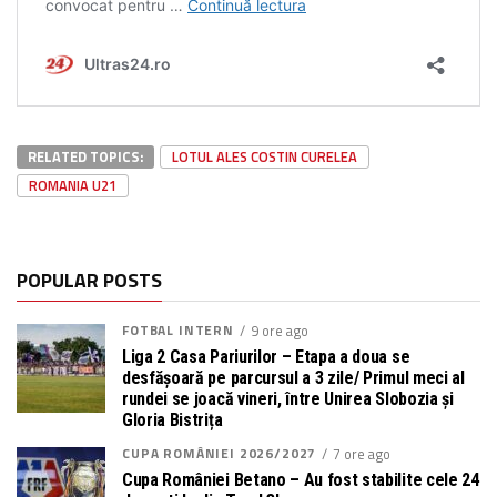
RELATED TOPICS:
LOTUL ALES COSTIN CURELEA
ROMANIA U21
POPULAR POSTS
FOTBAL INTERN
9 ore ago
Liga 2 Casa Pariurilor – Etapa a doua se
desfășoară pe parcursul a 3 zile/ Primul meci al
rundei se joacă vineri, între Unirea Slobozia și
Gloria Bistrița
CUPA ROMÂNIEI 2026/2027
7 ore ago
Cupa României Betano – Au fost stabilite cele 24