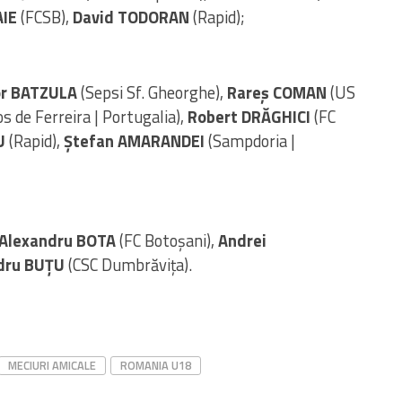
IE
(FCSB),
David TODORAN
(Rapid);
r BATZULA
(Sepsi Sf. Gheorghe),
Rareș COMAN
(US
s de Ferreira | Portugalia),
Robert DRĂGHICI
(FC
U
(Rapid),
Ștefan AMARANDEI
(Sampdoria |
Alexandru BOTA
(FC Botoșani),
Andrei
dru BUȚU
(CSC Dumbrăvița).
MECIURI AMICALE
ROMANIA U18