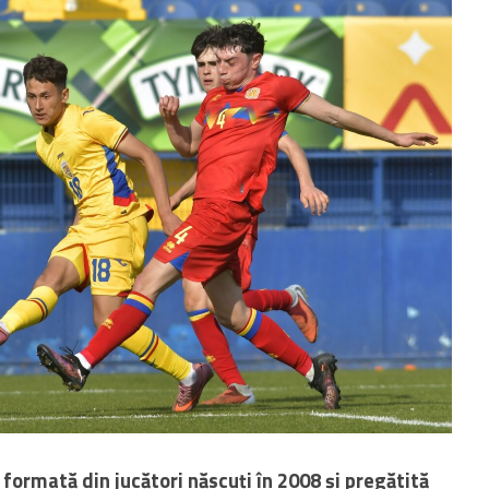
ormată din jucători născuți în 2008 și pregătită