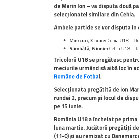
de Marin Ion – va disputa două pa
selecționatei similare din Cehia.
Ambele partide se vor disputa în 
Miercuri, 3 iunie:
Cehia U18 – Ro
Sâmbătă, 6 iunie:
Cehia U18 – R
Tricolorii U18 se pregătesc pentr
meciurile urmând să aibă loc în 
Române de Fotba
l.
Selecționata pregătită de Ion Mar
rundei 2, precum și locul de dispu
pe 15 iunie.
România U18 a încheiat pe prima p
luna martie. Jucătorii pregătiți d
(11-0) și au remizat cu Danemarca