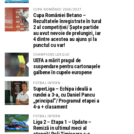
CUPA ROMÂNIEI 2026/2027
Cupa României Betano –
Rezultatele înregistrate în turul
2 al competiției/ Șapte partide
au avut nevoie de prelungiri, iar
4 dintre acestea au ajuns și la
punctul cu var!
CHAMPIONS LEAGUE
UEFA a mărit pragul de
suspendare pentru cartonașele
galbene în cupele europene
FOTBAL INTERN
SuperLiga – Echipa ideală a
rundei a 3-a, cu Daniel Pancu
„principal”/ Programul etapei a
4-a + clasament
FOTBAL INTERN
Liga 2 – Etapa 1 – Update –
Remiză in ultimul meci al
etapei!/ Poli Timișoara s-a