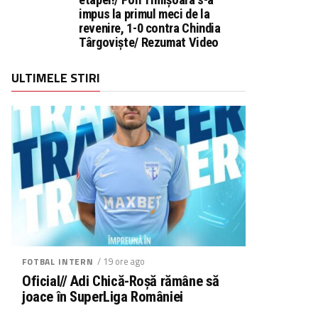
impus la primul meci de la
revenire, 1-0 contra Chindia
Târgoviște/ Rezumat Video
ULTIMELE STIRI
/ 19 ore ago
FOTBAL INTERN
Oficial// Adi Chică-Roșă rămâne să
joace în SuperLiga României