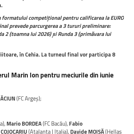
a.
 formatului competițional pentru calificarea la EURO
inal prevede parcurgerea a 3 tururi preliminare:
a 2 (toamna lui 2026) și Runda 3 (primăvara lui
toare, în Cehia. La turneul final vor participa 8
rul Marin Ion pentru meciurile din iunie
RĂCIUN
(FC Argeș);
a),
Mario BORDEA
(FC Bacău),
Fabio
 COJOCARIU
(Atalanta | Italia),
Davide MOISĂ
(Hellas