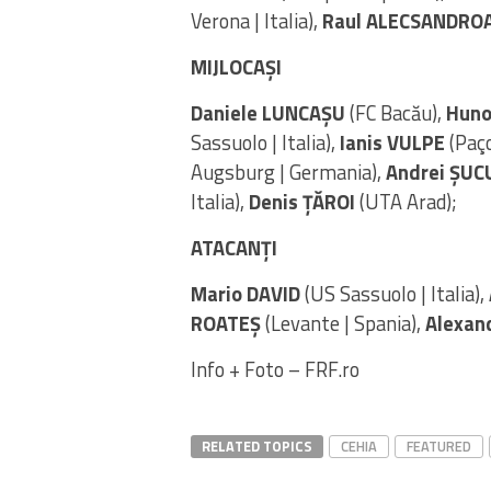
Verona | Italia),
Raul ALECSANDROA
MIJLOCAȘI
Daniele LUNCAȘU
(FC Bacău),
Huno
Sassuolo | Italia),
Ianis VULPE
(Paço
Augsburg | Germania),
Andrei ȘUC
Italia),
Denis ȚĂROI
(UTA Arad);
ATACANȚI
Mario DAVID
(US Sassuolo | Italia),
ROATEȘ
(Levante | Spania),
Alexan
Info + Foto – FRF.ro
RELATED TOPICS
CEHIA
FEATURED