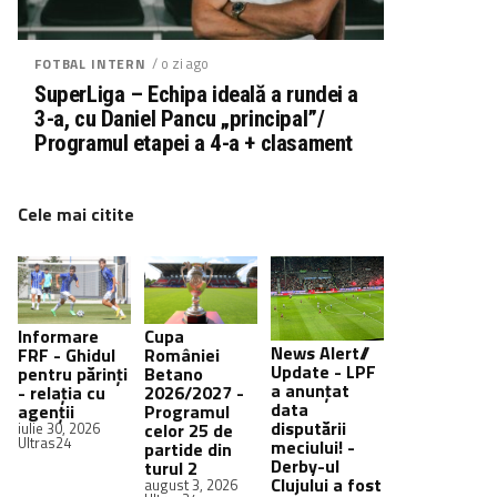
/ o zi ago
FOTBAL INTERN
SuperLiga – Echipa ideală a rundei a
3-a, cu Daniel Pancu „principal”/
Programul etapei a 4-a + clasament
Cele mai citite
Informare
Cupa
News Alert//
FRF - Ghidul
României
Update - LPF
pentru părinți
Betano
a anunțat
- relația cu
2026/2027 -
data
agenții
Programul
disputării
iulie 30, 2026
celor 25 de
Ultras24
meciului! -
partide din
Derby-ul
turul 2
Clujului a fost
august 3, 2026