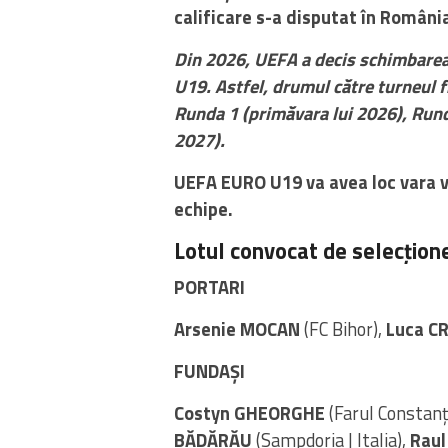
calificare s-a disputat în Români
Din 2026, UEFA a decis schimbarea
U19. Astfel, drumul către turneul f
Runda 1 (primăvara lui 2026), Rund
2027).
UEFA EURO U19 va avea loc vara vii
echipe.
Lotul convocat de selecțione
PORTARI
Arsenie MOCAN
(FC Bihor),
Luca C
FUNDAȘI
Costyn GHEORGHE
(Farul Constanț
BĂDĂRĂU
(Sampdoria | Italia),
Raul