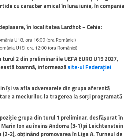
rtide cu caracter amical în luna iunie, în compania
deplasare, în localitatea Lanžhot – Cehia:
mânia U18, ora 16:00 (ora României)
omânia U18, ora 12:00 (ora României)
u turul 2 din preliminariile UEFA EURO U19 2027,
această toamnă, informează
site-ul Federației
in își va afla adversarele din grupa aferentă
tare a meciurilor, la tragerea la sorți programată
oziție grupa din turul 1 preliminar, desfășurat în
e Marin Ion au învins Andorra (3-1) și Leichtenstein
 (2-2), obținând promovarea în Liga A. Turneul de