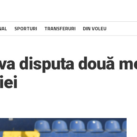
NAL
SPORTURI
TRANSFERURI
DIN VOLEU
a disputa două me
iei