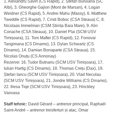
1. Alexandru Savin (CS Rapid), 2. Ștefan Buruiană (SC
Albi), 3. Gheorghe Gajion (Mont de Marsan), 4. Logan
Weidner (CS Rapid), 5. Andrei Mahu (Massy), 6. Matthew
Tweddle (CS Rapid), 7. Cristi Boboc (CSA Steaua) C, 8.
Nicolaas Immelman (CSM Știința Baia Mare), 9. Alin
Conache (CSA Steaua), 10. Daniel Plai (SCM USV
Timișoara), 11. Toni Maftei (CS Rapid), 12. Fonovai
Tangimana (CS Dinamo), 13. Dylan Schwartz (CS
Dinamo), 14. Damian Bonaparte (CSA Steaua), 15.
Nicolas Onuțu (CS Annonay)
Rezerve: 16. Tudor Butnariu (SCM USV Timișoara), 17.
Iulian Hartig (CS Dinamo), 18. Thomas Crețu (Dax), 19.
Ștefan Iancu (SCM USV Timișoara), 20. Vlad Neculau
(SCM USV Timișoara), 21. Jondre Williams (CS Dinamo),
22. Iliesa Tiqe (SCM USV Timișoara), 23. Hinckley
Vaovasa
Staff tehnic:
David Gérard – antrenor principal, Raphaël
Saint-André – antrenor treisferturi și atac, Omar