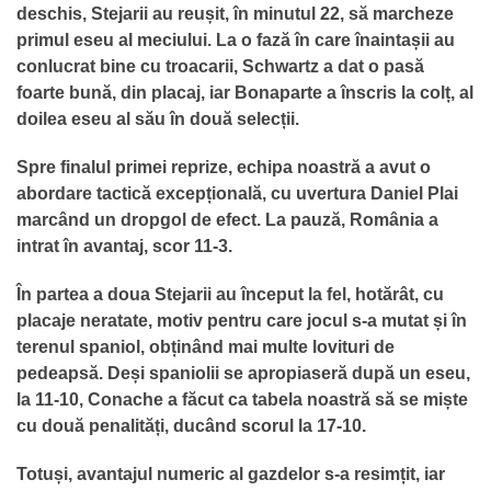
deschis, Stejarii au reușit, în minutul 22, să marcheze
primul eseu al meciului. La o fază în care înaintașii au
conlucrat bine cu troacarii, Schwartz a dat o pasă
foarte bună, din placaj, iar Bonaparte a înscris la colț, al
doilea eseu al său în două selecții.
Spre finalul primei reprize, echipa noastră a avut o
abordare tactică excepțională, cu uvertura Daniel Plai
marcând un dropgol de efect. La pauză, România a
intrat în avantaj, scor 11-3.
În partea a doua Stejarii au început la fel, hotărât, cu
placaje neratate, motiv pentru care jocul s-a mutat și în
terenul spaniol, obținând mai multe lovituri de
pedeapsă. Deși spaniolii se apropiaseră după un eseu,
la 11-10, Conache a făcut ca tabela noastră să se miște
cu două penalități, ducând scorul la 17-10.
Totuși, avantajul numeric al gazdelor s-a resimțit, iar