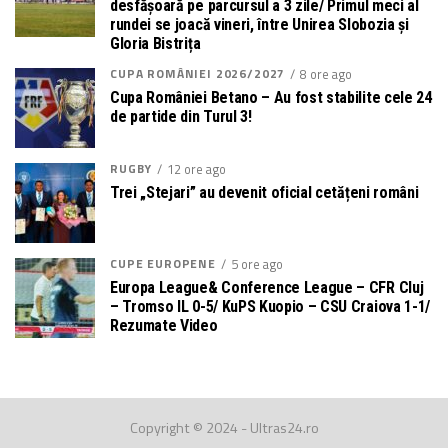
desfășoară pe parcursul a 3 zile/ Primul meci al
rundei se joacă vineri, între Unirea Slobozia și
Gloria Bistrița
CUPA ROMÂNIEI 2026/2027
8 ore ago
Cupa României Betano – Au fost stabilite cele 24
de partide din Turul 3!
RUGBY
12 ore ago
Trei „Stejari” au devenit oficial cetățeni români
CUPE EUROPENE
5 ore ago
Europa League& Conference League – CFR Cluj
– Tromso IL 0-5/ KuPS Kuopio – CSU Craiova 1-1/
Rezumate Video
Copyright © 2024 - Ultras24.ro