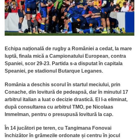
Echipa națională de rugby a României a cedat, la mare
luptă, finala mică a Campionatului European, contra
Spaniei, scor 29-23. Partida s-a disputat în capitala
Speaniei, pe stadionul Butarque Leganes.
România a deschis scorul în startul meciului, prin
Conache, din lovitură de pedeapsă, dar în minutul 17
arbitrul italian a luat o decizie drastică. El l-a eliminat,
după consultarea cu arbitrul TMO, pe Nicolaas
Immelman, pentru o presupusă lovitură la cap.
În 14 jucători pe teren, cu Tangimana Fonovai
închizător în grămezile ordonate și centru în jocul