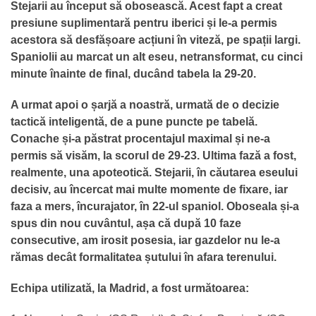
Stejarii au început să obosească. Acest fapt a creat
presiune suplimentară pentru iberici și le-a permis
acestora să desfășoare acțiuni în viteză, pe spații largi.
Spaniolii au marcat un alt eseu, netransformat, cu cinci
minute înainte de final, ducând tabela la 29-20.
A urmat apoi o șarjă a noastră, urmată de o decizie
tactică inteligentă, de a pune puncte pe tabelă.
Conache și-a păstrat procentajul maximal și ne-a
permis să visăm, la scorul de 29-23. Ultima fază a fost,
realmente, una apoteotică. Stejarii, în căutarea eseului
decisiv, au încercat mai multe momente de fixare, iar
faza a mers, încurajator, în 22-ul spaniol. Oboseala și-a
spus din nou cuvântul, așa că după 10 faze
consecutive, am irosit posesia, iar gazdelor nu le-a
rămas decât formalitatea șutului în afara terenului.
Echipa utilizată, la Madrid, a fost următoarea: