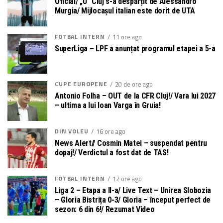
Oficial/ „U” Cluj s-a despărțit de Alessandro
Murgia/ Mijlocașul italian este dorit de UTA
FOTBAL INTERN
11 ore ago
SuperLiga – LPF a anunțat programul etapei a 5-a
CUPE EUROPENE
20 de ore ago
Antonio Folha – OUT de la CFR Cluj!/ Vara lui 2027
– ultima a lui Ioan Varga în Gruia!
DIN VOLEU
16 ore ago
News Alert// Cosmin Matei – suspendat pentru
dopaj!/ Verdictul a fost dat de TAS!
FOTBAL INTERN
12 ore ago
Liga 2 – Etapa a II-a/ Live Text – Unirea Slobozia
– Gloria Bistrița 0-3/ Gloria – început perfect de
sezon: 6 din 6!/ Rezumat Video