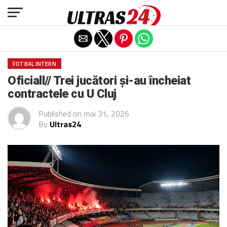
Exit mobile version
FOTBAL INTERN
Oficiall// Trei jucători și-au încheiat
contractele cu U Cluj
Published on
mai 31, 2026
By
Ultras24