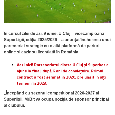
În cursul zilei de azi, 9 iunie, U Cluj – vicecampioana
SuperLigii, ediția 2025/2026 – a anunțat încheierea unui
parteneriat strategic cu o altă platformă de pariuri
online și cazinou licențiată în România.
Vezi aici!
Parteneriatul dintre U Cluj și Superbet a
ajuns la final, după 6 ani de conviețuire. Primul
contract a fost semnat în 2020, prelungit în alți
termeni în 2023.
„Începând cu sezonul competițional 2026-2027 al
Superligii, MrBit va ocupa poziția de sponsor principal
al clubului.