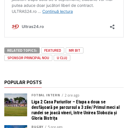
RELATED TOPICS:
FEATURED
MR BIT
SPONSOR PRINCIPAL NOU
U CLUJ
POPULAR POSTS
FOTBAL INTERN
2 ore ago
Liga 2 Casa Pariurilor – Etapa a doua se
desfășoară pe parcursul a 3 zile/ Primul meci al
rundei se joacă vineri, între Unirea Slobozia și
Gloria Bistrița
RUGBY
5 ore ago