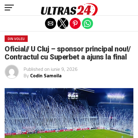
Exit mobile version
DIN VOLEU
Oficial// U Cluj – sponsor principal nou!/
Contractul cu Superbet a ajuns la final
Published on
iunie 9, 2026
By
Codin Samoila