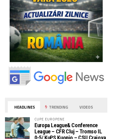
HEADLINES
TRENDING
VIDEOS
CUPE EUROPENE
Europa League& Conference
League – CFR Cluj – Tromso IL
0-5/ KuPS Kuopio – CSU Craiova