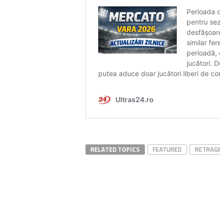
RELATED TOPICS
FEATURED
RETRAG