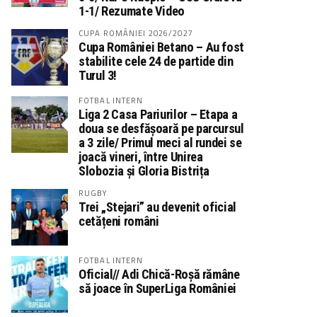
1-1/ Rezumate Video
CUPA ROMÂNIEI 2026/2027
Cupa României Betano – Au fost
stabilite cele 24 de partide din
Turul 3!
FOTBAL INTERN
Liga 2 Casa Pariurilor – Etapa a
doua se desfășoară pe parcursul
a 3 zile/ Primul meci al rundei se
joacă vineri, între Unirea
Slobozia și Gloria Bistrița
RUGBY
Trei „Stejari” au devenit oficial
cetățeni români
FOTBAL INTERN
Oficial// Adi Chică-Roșă rămâne
să joace în SuperLiga României