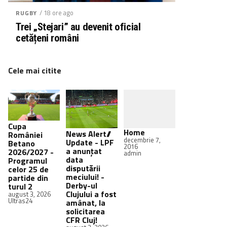
/ 18 ore ago
RUGBY
Trei „Stejari” au devenit oficial
cetățeni români
Cele mai citite
Cupa
Home
News Alert//
României
decembrie 7,
Update - LPF
Betano
2016
a anunțat
2026/2027 -
admin
data
Programul
disputării
celor 25 de
meciului! -
partide din
Derby-ul
turul 2
Clujului a fost
august 3, 2026
Ultras24
amânat, la
solicitarea
CFR Cluj!