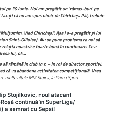
tul pe 30 iunie. Noi am pregătit un ‘rămas-bun’ pe
și taxați că nu am spus nimic de Chiricheș. Păi, trebuie
 ‘Mulțumim, Vlad Chiricheș!’. Așa i s-a pregătit și lui
Union Saint-Gilloise). Nu se pune problema ca noi să
r relația noastră e foarte bună în continuare. Ce a
adresa lui, ok…
 să rămână în club (n.r. – în rol de director sportiv).
red că va abandona activitatea competițională. Vrea
tre multe altele MM Stoica, la Prima Sport.