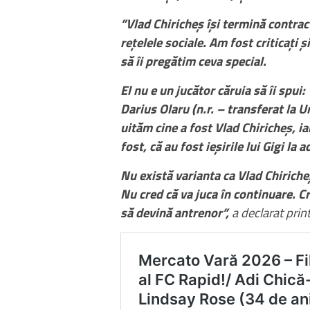
”Vlad Chiricheș își termină contrac
rețelele sociale. Am fost criticați 
să îi pregătim ceva special.
El nu e un jucător căruia să îi spui:
Darius Olaru (n.r. – transferat la 
uităm cine a fost Vlad Chiricheș, ia
fost, că au fost ieșirile lui Gigi la 
Nu există varianta ca Vlad Chiricheș
Nu cred că va juca în continuare. C
să devină antrenor”,
a declarat prin