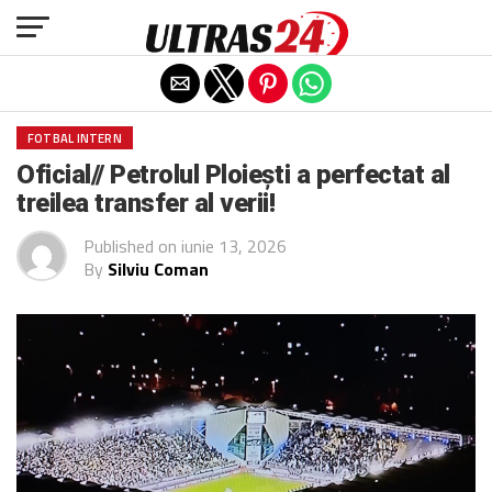
Exit mobile version
FOTBAL INTERN
Oficial// Petrolul Ploiești a perfectat al
treilea transfer al verii!
Published on
iunie 13, 2026
By
Silviu Coman