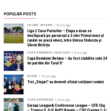
POPULAR POSTS
FOTBAL INTERN
10 ore ago
Liga 2 Casa Pariurilor – Etapa a doua se
desfășoară pe parcursul a 3 zile/ Primul meci al
rundei se joacă vineri, între Unirea Slobozia și
Gloria Bistrița
CUPA ROMÂNIEI 2026/2027
8 ore ago
Cupa României Betano – Au fost stabilite cele 24
de partide din Turul 3!
RUGBY
13 ore ago
Trei „Stejari” au devenit oficial cetățeni români
CUPE EUROPENE
6 ore ago
Europa League& Conference League – CFR Cluj
– Tromso IL 0-5/ KuPS Kuopio – CSU Craiova 1-1/