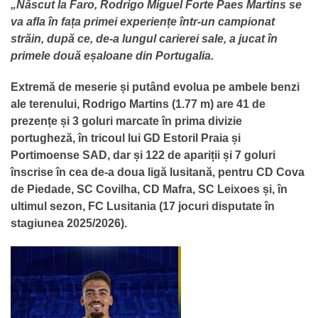
„Născut la Faro, Rodrigo Miguel Forte Paes Martins se
va afla în fața primei experiențe într-un campionat
străin, după ce, de-a lungul carierei sale, a jucat în
primele două eșaloane din Portugalia.
Extremă de meserie și putând evolua pe ambele benzi
ale terenului, Rodrigo Martins (1.77 m) are 41 de
prezențe și 3 goluri marcate în prima divizie
portugheză, în tricoul lui GD Estoril Praia și
Portimoense SAD, dar și 122 de apariții și 7 goluri
înscrise în cea de-a doua ligă lusitană, pentru CD Cova
de Piedade, SC Covilha, CD Mafra, SC Leixoes și, în
ultimul sezon, FC Lusitania (17 jocuri disputate în
stagiunea 2025/2026).