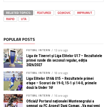
RELATED TOPICS:
FEATURED
GOJKOVIC
IMPRUMUT
RAPID
UTA
POPULAR POSTS
FOTBAL INTERN
13 ore ago
Liga de Tineret și Liga Elitelor U17 – Rezultatele
primei runde din sezonul regular, ediția
2026/2027
FOTBAL INTERN
18 ore ago
Liga Elitelor U16& U15 – Rezultatele primei
etape – Scoruri de 19-0, 15-1 și 14-0, primele
două la Under 16!
FOTBAL INTERN
16 ore ago
Oficial// Portarul naționalei Muntenegrului a
semnat cu FC Argeș!/ Dani Coman: „Va mai veni