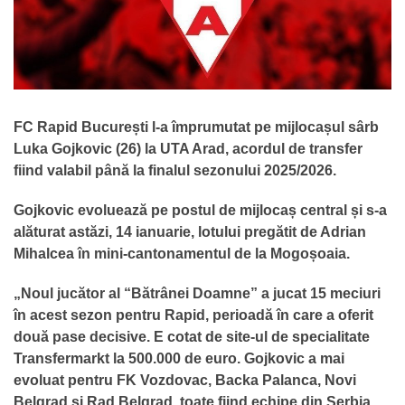
FC Rapid București l-a împrumutat pe mijlocașul sârb
Luka Gojkovic (26) la UTA Arad, acordul de transfer
fiind valabil până la finalul sezonului 2025/2026.
Gojkovic evoluează pe postul de mijlocaș central și s-a
alăturat astăzi, 14 ianuarie, lotului pregătit de Adrian
Mihalcea în mini-cantonamentul de la Mogoșoaia.
„Noul jucător al “Bătrânei Doamne” a jucat 15 meciuri
în acest sezon pentru Rapid, perioadă în care a oferit
două pase decisive. E cotat de site-ul de specialitate
Transfermarkt la 500.000 de euro. Gojkovic a mai
evoluat pentru FK Vozdovac, Backa Palanca, Novi
Belgrad și Rad Belgrad, toate fiind echipe din Serbia.