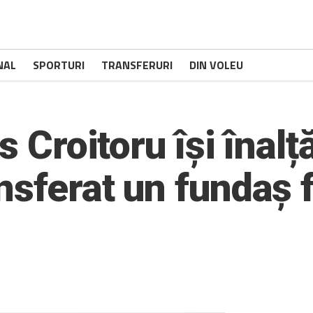
NAL
SPORTURI
TRANSFERURI
DIN VOLEU
s Croitoru își înal
nsferat un fundaș 