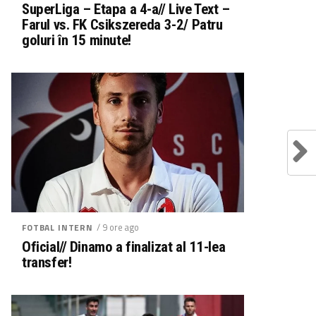
SuperLiga – Etapa a 4-a// Live Text –
Farul vs. FK Csikszereda 3-2/ Patru
goluri în 15 minute!
/ 9 ore ago
FOTBAL INTERN
Oficial// Dinamo a finalizat al 11-lea
transfer!