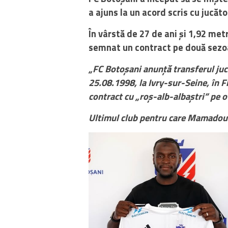
a ajuns la un acord scris cu jucă
În vârstă de 27 de ani și 1,92 met
semnat un contract pe două sezoa
„FC Botoșani anunță transferul ju
25.08.1998, la Ivry-sur-Seine, în 
contract cu „roș-alb-albaștri” pe o
Ultimul club pentru care Mamadou D