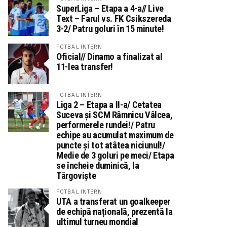
SuperLiga – Etapa a 4-a// Live
Text – Farul vs. FK Csikszereda
3-2/ Patru goluri în 15 minute!
FOTBAL INTERN
Oficial// Dinamo a finalizat al
11-lea transfer!
FOTBAL INTERN
Liga 2 – Etapa a II-a/ Cetatea
Suceva și SCM Râmnicu Vâlcea,
performerele rundei!/ Patru
echipe au acumulat maximum de
puncte și tot atâtea niciunul!/
Medie de 3 goluri pe meci/ Etapa
se încheie duminică, la
Târgoviște
FOTBAL INTERN
UTA a transferat un goalkeeper
de echipă națională, prezentă la
ultimul turneu mondial