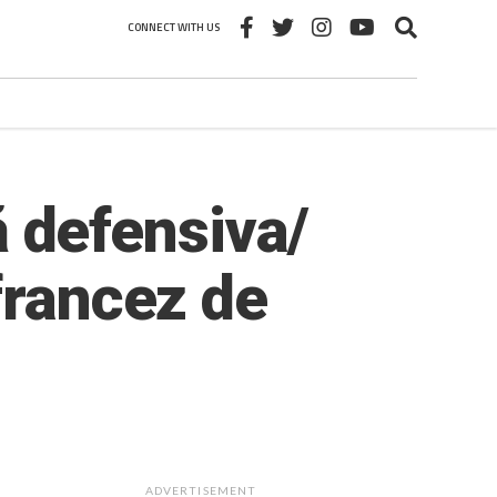
CONNECT WITH US
ță defensiva/
francez de
ADVERTISEMENT