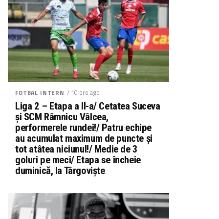
/ 10 ore ago
FOTBAL INTERN
Liga 2 – Etapa a II-a/ Cetatea Suceva
și SCM Râmnicu Vâlcea,
performerele rundei!/ Patru echipe
au acumulat maximum de puncte și
tot atâtea niciunul!/ Medie de 3
goluri pe meci/ Etapa se încheie
duminică, la Târgoviște