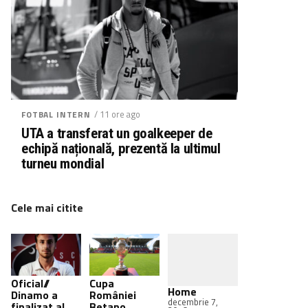
/ 11 ore ago
FOTBAL INTERN
UTA a transferat un goalkeeper de
echipă națională, prezentă la ultimul
turneu mondial
Cele mai citite
Oficial//
Cupa
Home
Dinamo a
României
decembrie 7,
finalizat al
Betano