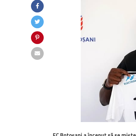
FC Botoșani a început să se miște 