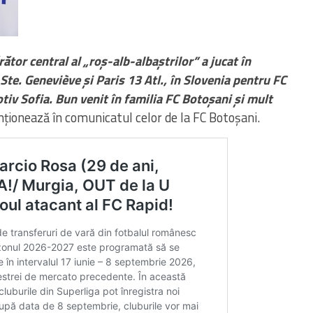
ător central al „roș-alb-albaștrilor” a jucat în
 Ste. Geneviève și Paris 13 Atl., în Slovenia pentru FC
iv Sofia. Bun venit în familia FC Botoșani și mult
nționează în comunicatul celor de la FC Botoșani.