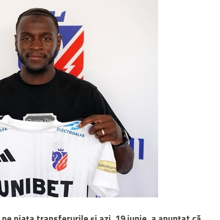
pe piața transferurile și azi, 19 iunie, a anunțat că