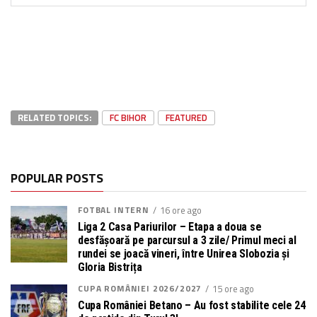
RELATED TOPICS:
FC BIHOR
FEATURED
POPULAR POSTS
FOTBAL INTERN
16 ore ago
Liga 2 Casa Pariurilor – Etapa a doua se
desfășoară pe parcursul a 3 zile/ Primul meci al
rundei se joacă vineri, între Unirea Slobozia și
Gloria Bistrița
CUPA ROMÂNIEI 2026/2027
15 ore ago
Cupa României Betano – Au fost stabilite cele 24