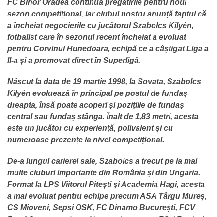
FC Bihor Oradea continuă pregătirile pentru noul
sezon competițional, iar clubul nostru anunță faptul că
a încheiat negocierile cu jucătorul Szabolcs Kilyén,
fotbalist care în sezonul recent încheiat a evoluat
pentru Corvinul Hunedoara, echipă ce a câștigat Liga a
II-a și a promovat direct în Superligă.
Născut la data de 19 martie 1998, la Sovata, Szabolcs
Kilyén evoluează în principal pe postul de fundaș
dreapta, însă poate acoperi și pozițiile de fundaș
central sau fundaș stânga. Înalt de 1,83 metri, acesta
este un jucător cu experiență, polivalent și cu
numeroase prezențe la nivel competițional.
De-a lungul carierei sale, Szabolcs a trecut pe la mai
multe cluburi importante din România și din Ungaria.
Format la LPS Viitorul Pitești și Academia Hagi, acesta
a mai evoluat pentru echipe precum ASA Târgu Mureș,
CS Mioveni, Sepsi OSK, FC Dinamo București, FCV