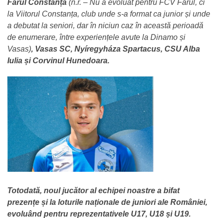
Farul Constanța
(n.r. – Nu a evoluat pentru FCV Farul, ci
la Viitorul Constanța, club unde s-a format ca junior și unde
a debutat la seniori, dar în niciun caz în această perioadă
de enumerare, între experiențele avute la Dinamo și
Vasas)
, Vasas SC, Nyíregyháza Spartacus, CSU Alba
Iulia și Corvinul Hunedoara.
Totodată, noul jucător al echipei noastre a bifat
prezențe și la loturile naționale de juniori ale României,
evoluând pentru reprezentativele U17, U18 și U19.