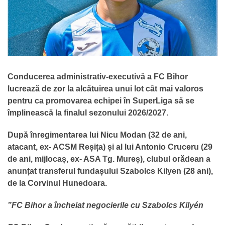
Conducerea administrativ-executivă a FC Bihor
lucrează de zor la alcătuirea unui lot cât mai valoros
pentru ca promovarea echipei în SuperLiga să se
împlinească la finalul sezonului 2026/2027.
După înregimentarea lui Nicu Modan (32 de ani,
atacant, ex- ACSM Reșița) și al lui Antonio Cruceru (29
de ani, mijlocaș, ex- ASA Tg. Mureș), clubul orădean a
anunțat transferul fundașului Szabolcs Kilyen (28 ani),
de la Corvinul Hunedoara.
”FC Bihor a încheiat negocierile cu Szabolcs Kilyén