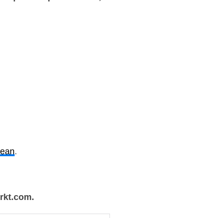
tean
.
arkt.com.