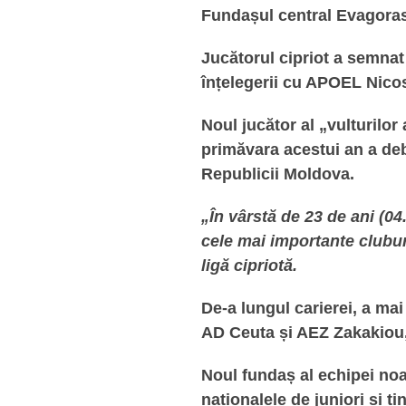
Fundașul central Evagoras 
Jucătorul cipriot a semnat
înțelegerii cu APOEL Nicos
Noul jucător al „vulturilor a
primăvara acestui an a deb
Republicii Moldova.
„În vârstă de 23 de ani (04
cele mai importante cluburi
ligă cipriotă.
De-a lungul carierei, a ma
AD Ceuta și AEZ Zakakiou,
Noul fundaș al echipei noas
naționalele de juniori și t