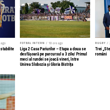
RUGBY
 ago
FOTBAL INTERN
18 ore ago
Trei „Ste
stabilite
Liga 2 Casa Pariurilor – Etapa a doua se
români
desfășoară pe parcursul a 3 zile/ Primul
meci al rundei se joacă vineri, între
Unirea Slobozia și Gloria Bistrița