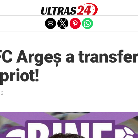
Exit mobile version
 FC Argeș a transfe
priot!
26