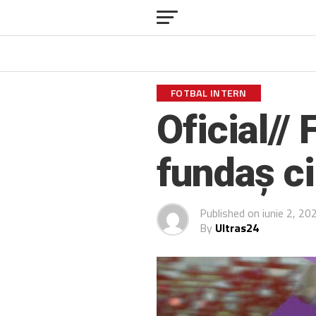
FOTBAL INTERN
Oficial//
fundaș ci
Published on
iunie 2, 20
By
Ultras24