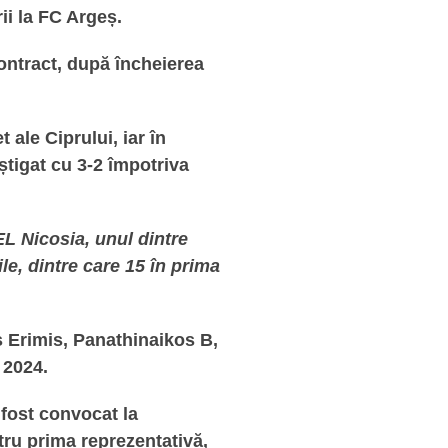
ii la FC Argeș.
contract, după încheierea
t ale Ciprului, iar în
știgat cu 3-2 împotriva
EL Nicosia, unul dintre
ile, dintre care 15 în prima
s Erimis, Panathinaikos B,
 2024.
 fost convocat la
ntru prima reprezentativă,