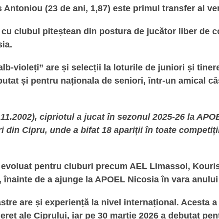
Antoniou (23 de ani, 1,87) este primul transfer al ver
 cu clubul piteștean din postura de jucător liber de 
ia.
lb-violeți” are și selecții la loturile de juniori și tinere
utat și pentru naționala de seniori, într-un amical câ
.11.2002), cipriotul a jucat în sezonul 2025-26 la APO
 din Cipru, unde a bifat 18 apariții în toate competiți
i evoluat pentru cluburi precum AEL Limassol, Kouri
 înainte de a ajunge la APOEL Nicosia în vara anului
tre are și experiență la nivel internațional. Acesta a
ineret ale Ciprului, iar pe 30 martie 2026 a debutat pe