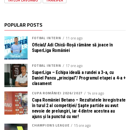
POPULAR POSTS
FOTBAL INTERN
11 ore ago
Oficial// Adi Chică-Roșă rămâne să joace în
SuperLiga României
FOTBAL INTERN
17 ore ago
SuperLiga – Echipa ideală a rundei a 3-a, cu
Daniel Pancu „principal”/ Programul etapei a 4-a +
clasament
CUPA ROMÂNIEI 2026/2027
14 ore ago
Cupa României Betano – Rezultatele înregistrate
în turul 2 al competiției/ Șapte partide au avut
nevoie de prelungiri, iar 4 dintre acestea au
ajuns și la punctul cu var!
CHAMPIONS LEAGUE
15 ore ago