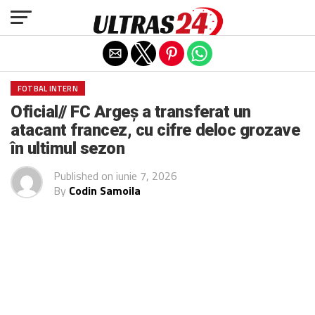
Exit mobile version
FOTBAL INTERN
Oficial// FC Argeș a transferat un
atacant francez, cu cifre deloc grozave
în ultimul sezon
Published on
iunie 7, 2026
By
Codin Samoila