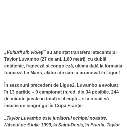
„Vulturii alb violeți”
au anunțat transferul atacantului
Taylor Luvambo (27 de ani, 1,80 metri), cu dublă
cetățenie, franceză și congoleză, ultima dată la formația
franceză Le Mans, alături de care a promovat în Ligue1.
În sezonunl precedent de Ligue2, Luvambo a evoluat
în 13 partide – 9 campionat (n.red. din 34 posibile, 244
de minute jucate în total) și 4 cupă – și a reușit să
înscrie un singur gol în Cupa Franței.
„Taylor Luvambo este jucătorul echipei noastre.
Născut pe 5 iulie 1999, la Saint-Denis, în Franța, Taylor