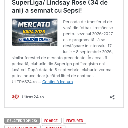
RELATED TOPICS:
FC ARGE;
FEATURED
TAYLOR LAVOMBO
TRANSFER