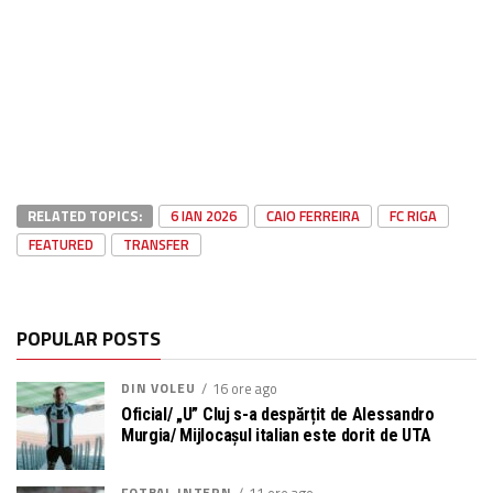
RELATED TOPICS:
6 IAN 2026
CAIO FERREIRA
FC RIGA
FEATURED
TRANSFER
POPULAR POSTS
DIN VOLEU
16 ore ago
Oficial/ „U” Cluj s-a despărțit de Alessandro
Murgia/ Mijlocașul italian este dorit de UTA
FOTBAL INTERN
11 ore ago