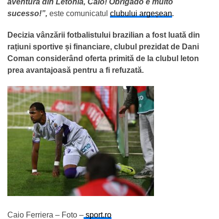
aventură din Letonia, Caio! Obrigado e muito
sucesso!”,
este comunicatul
clubului argeșean
.
Decizia vânzării fotbalistului brazilian a fost luată din
rațiuni sportive și financiare, clubul prezidat de Dani
Coman considerând oferta primită de la clubul leton
prea avantajoasă pentru a fi refuzată.
Caio Ferriera – Foto –
sport.ro