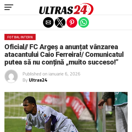
Exit mobile version
FOTBAL INTERN
Oficial// FC Argeș a anunțat vânzarea
atacantului Caio Ferreira!/ Comunicatul
putea să nu conțină „muito succeso!”
Published on
ianuarie 6, 2026
By
Ultras24