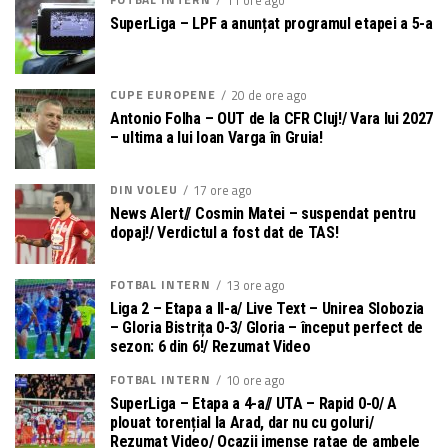
SuperLiga – LPF a anunțat programul etapei a 5-a
CUPE EUROPENE
20 de ore ago
Antonio Folha – OUT de la CFR Cluj!/ Vara lui 2027
– ultima a lui Ioan Varga în Gruia!
DIN VOLEU
17 ore ago
News Alert// Cosmin Matei – suspendat pentru
dopaj!/ Verdictul a fost dat de TAS!
FOTBAL INTERN
13 ore ago
Liga 2 – Etapa a II-a/ Live Text – Unirea Slobozia
– Gloria Bistrița 0-3/ Gloria – început perfect de
sezon: 6 din 6!/ Rezumat Video
FOTBAL INTERN
10 ore ago
SuperLiga – Etapa a 4-a// UTA – Rapid 0-0/ A
plouat torențial la Arad, dar nu cu goluri/
Rezumat Video/ Ocazii imense ratae de ambele