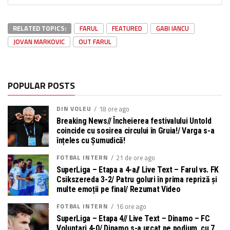
RELATED TOPICS:
FARUL
FEATURED
GABI IANCU
JOVAN MARKOVIC
OUT FARUL
POPULAR POSTS
DIN VOLEU
18 ore ago
Breaking News// Încheierea festivalului Untold
coincide cu sosirea circului în Gruia!/ Varga s-a
înțeles cu Șumudică!
FOTBAL INTERN
21 de ore ago
SuperLiga – Etapa a 4-a// Live Text – Farul vs. FK
Csikszereda 3-2/ Patru goluri în prima repriză și
multe emoții pe final/ Rezumat Video
FOTBAL INTERN
16 ore ago
SuperLiga – Etapa 4// Live Text – Dinamo – FC
Voluntari 4-0/ Dinamo s-a urcat pe podium, cu 7