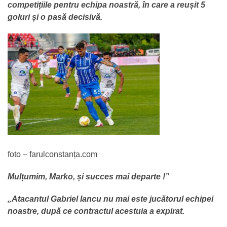
competițiile pentru echipa noastră, în care a reușit 5
goluri și o pasă decisivă.
foto – farulconstanța.com
Mulțumim, Marko, și succes mai departe !”
„Atacantul Gabriel Iancu nu mai este jucătorul echipei
noastre, după ce contractul acestuia a expirat.