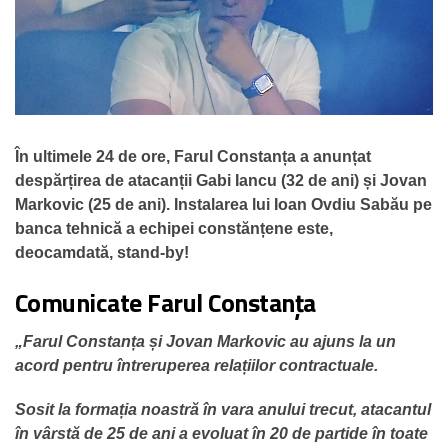
În ultimele 24 de ore, Farul Constanța a anunțat
despărțirea de atacanții Gabi Iancu (32 de ani) și Jovan
Markovic (25 de ani). Instalarea lui Ioan Ovdiu Sabău pe
banca tehnică a echipei constănțene este,
deocamdată, stand-by!
Comunicate Farul Constanța
„Farul Constanța și Jovan Markovic au ajuns la un
acord pentru întreruperea relațiilor contractuale.
Sosit la formația noastră în vara anului trecut, atacantul
în vârstă de 25 de ani a evoluat în 20 de partide în toate