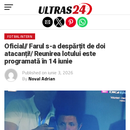
Exit mobile version
FOTBAL INTERN
Oficial// Farul s-a despărțit de doi
atacanți!/ Reunirea lotului este
programată în 14 iunie
Published on
iunie 3, 2026
By
Noval Adrian