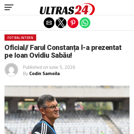
Exit mobile version
FOTBAL INTERN
Oficial// Farul Constanța l-a prezentat
pe Ioan Ovidiu Sabău!
Published on
iunie 5, 2026
By
Codin Samoila