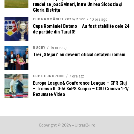
rundei se joacă vineri, între Unirea Slobozia și
Gloria Bistrița
CUPA ROMÂNIEI 2026/2027
10 ore ago
Cupa României Betano – Au fost stabilite cele 24
de partide din Turul 3!
RUGBY
14 ore ago
Trei „Stejari” au devenit oficial cetățeni români
CUPE EUROPENE
7 ore ago
Europa League& Conference League – CFR Cluj
– Tromso IL 0-5/ KuPS Kuopio – CSU Craiova 1-1/
Rezumate Video
Copyright © 2024 - Ultras24.ro