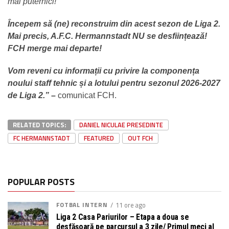
mai puternici!
Începem să (ne) reconstruim din acest sezon de Liga 2.
Mai precis, A.F.C. Hermannstadt NU se desființează!
FCH merge mai departe!
Vom reveni cu informații cu privire la componența
noului staff tehnic și a lotului pentru sezonul 2026-2027
de Liga 2.”
–
comunicat FCH.
RELATED TOPICS:
DANIEL NICULAE PRESEDINTE
FC HERMANNSTADT
FEATURED
OUT FCH
POPULAR POSTS
FOTBAL INTERN
11 ore ago
Liga 2 Casa Pariurilor – Etapa a doua se
desfășoară pe parcursul a 3 zile/ Primul meci al