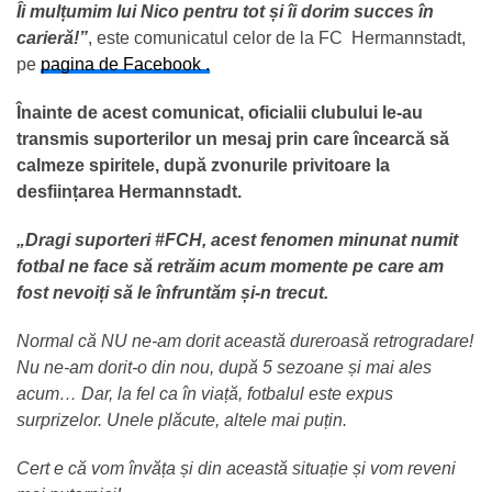
Îi mulțumim lui Nico pentru tot și îi dorim succes în
carieră!”
, este comunicatul celor de la FC Hermannstadt,
pe
pagina de Facebook .
Înainte de acest comunicat, oficialii clubului le-au
transmis suporterilor un mesaj prin care încearcă să
calmeze spiritele, după zvonurile privitoare la
desființarea Hermannstadt.
„Dragi suporteri #FCH, acest fenomen minunat numit
fotbal ne face să retrăim acum momente pe care am
fost nevoiți să le înfruntăm și-n trecut.
Normal că NU ne-am dorit această dureroasă retrogradare!
Nu ne-am dorit-o din nou, după 5 sezoane și mai ales
acum… Dar, la fel ca în viață, fotbalul este expus
surprizelor. Unele plăcute, altele mai puțin.
Cert e că vom învăța și din această situație și vom reveni