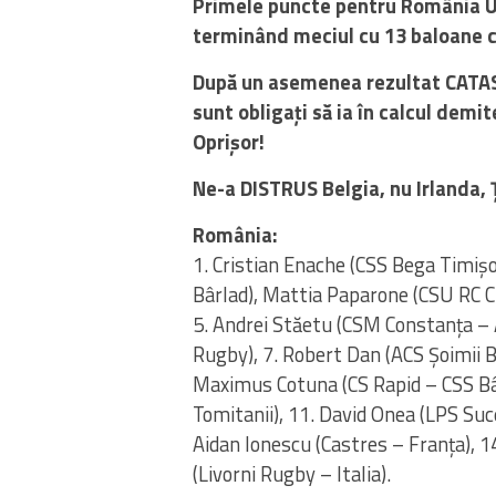
Primele puncte pentru România U18
terminând meciul cu 13 baloane cu
După un asemenea rezultat CATA
sunt obligați să ia în calcul demi
Oprișor!
Ne-a DISTRUS Belgia, nu Irlanda, Ța
România:
1. Cristian Enache (CSS Bega Timiș
Bârlad), Mattia Paparone (CSU RC Cr
5. Andrei Stăetu (CSM Constanța – 
Rugby), 7. Robert Dan (ACS Șoimii Bu
Maximus Cotuna (CS Rapid – CSS Bâ
Tomitanii), 11. David Onea (LPS Suc
Aidan Ionescu (Castres – Franța), 14.
(Livorni Rugby – Italia).