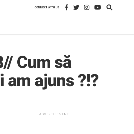
CONNECT WITH US
8// Cum să
bi am ajuns ?!?
ADVERTISEMENT