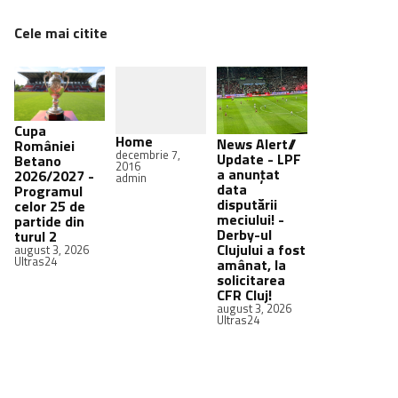
Cele mai citite
Cupa
Home
News Alert//
României
decembrie 7,
Update - LPF
Betano
2016
a anunțat
2026/2027 -
admin
data
Programul
disputării
celor 25 de
meciului! -
partide din
Derby-ul
turul 2
Clujului a fost
august 3, 2026
Ultras24
amânat, la
solicitarea
CFR Cluj!
august 3, 2026
Ultras24