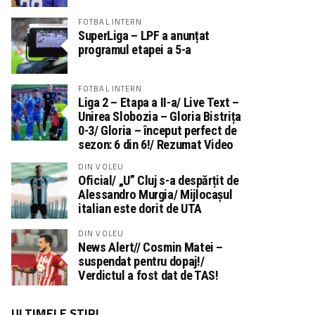
FOTBAL INTERN
SuperLiga – LPF a anunțat
programul etapei a 5-a
FOTBAL INTERN
Liga 2 – Etapa a II-a/ Live Text –
Unirea Slobozia – Gloria Bistrița
0-3/ Gloria – început perfect de
sezon: 6 din 6!/ Rezumat Video
DIN VOLEU
Oficial/ „U” Cluj s-a despărțit de
Alessandro Murgia/ Mijlocașul
italian este dorit de UTA
DIN VOLEU
News Alert// Cosmin Matei –
suspendat pentru dopaj!/
Verdictul a fost dat de TAS!
ULTIMELE STIRI