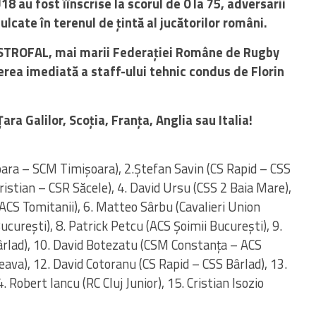
 au fost îînscrise la scorul de 0 la 75, adversarii
lcate în terenul de țintă al jucătorilor români.
STROFAL, mai marii Federației Române de Rugby
terea imediată a staff-ului tehnic condus de Florin
ra Galilor, Scoția, Franța, Anglia sau Italia!
oara – SCM Timișoara), 2.Ștefan Savin (CS Rapid – CSS
istian – CSR Săcele), 4. David Ursu (CSS 2 Baia Mare),
ACS Tomitanii), 6. Matteo Sârbu (Cavalieri Union
curești), 8. Patrick Petcu (ACS Șoimii București), 9.
rlad), 10. David Botezatu (CSM Constanța – ACS
eava), 12. David Cotoranu (CS Rapid – CSS Bârlad), 13.
 Robert Iancu (RC Cluj Junior), 15. Cristian Isozio