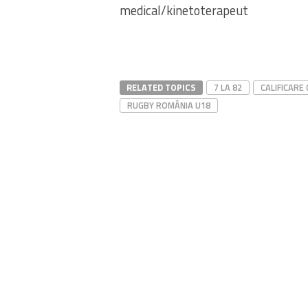
medical/kinetoterapeut
RELATED TOPICS
7 LA 82
CALIFICARE 
RUGBY ROMÂNIA U18