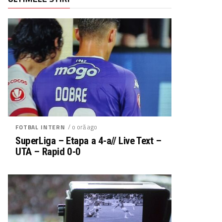
/ o oră ago
FOTBAL INTERN
SuperLiga – Etapa a 4-a// Live Text –
UTA – Rapid 0-0