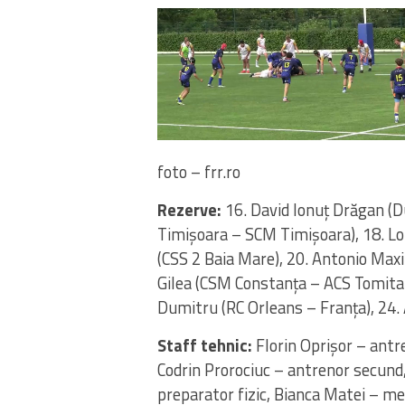
foto – frr.ro
Rezerve:
16. David Ionuț Drăgan (D
Timișoara – SCM Timișoara), 18. Lor
(CSS 2 Baia Mare), 20. Antonio Max
Gilea (CSM Constanța – ACS Tomitani
Dumitru (RC Orleans – Franța), 24.
Staff tehnic:
Florin Oprișor – antre
Codrin Prorociuc – antrenor secund
preparator fizic, Bianca Matei – me