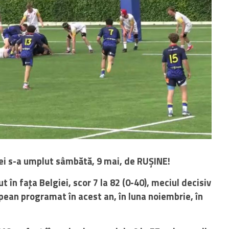
i s-a umplut sâmbătă, 9 mai, de RUȘINE!
t în fața Belgiei, scor 7 la 82 (0-40), meciul decisiv
pean programat în acest an, în luna noiembrie, în