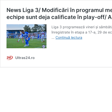
News Liga 3/ Modificări în programul me
echipe sunt deja calificate în play-off/ 
Liga 3 programează vineri și sâmbătă
înregistrate în etapa a 17-a, 29 de ec
News
…
Continuă lectura
Liga
3/
Modificări
Ultras24.ro
în
programul
meciurilor
ultimei
etape,
sezon
regular
2024-
2025/
14
partide