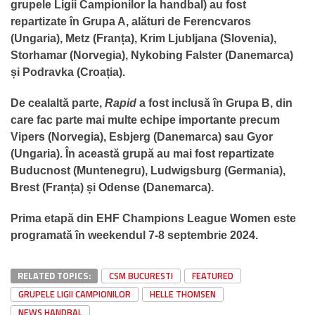
grupele Ligii Campionilor la handbal) au fost
repartizate în Grupa A, alături de Ferencvaros
(Ungaria), Metz (Franța), Krim Ljubljana (Slovenia),
Storhamar (Norvegia), Nykobing Falster (Danemarca)
și Podravka (Croația).
De cealaltă parte,
Rapid
a fost inclusă în Grupa B, din
care fac parte mai multe echipe importante precum
Vipers (Norvegia), Esbjerg (Danemarca) sau Gyor
(Ungaria). În această grupă au mai fost repartizate
Buducnost (Muntenegru), Ludwigsburg (Germania),
Brest (Franța) și Odense (Danemarca).
Prima etapă din EHF Champions League Women este
programată în weekendul 7-8 septembrie 2024.
RELATED TOPICS:
CSM BUCURESTI
FEATURED
GRUPELE LIGII CAMPIONILOR
HELLE THOMSEN
NEWS HANDBAL