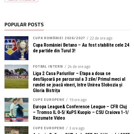
POPULAR POSTS
CUPA ROMÂNIEI 2026/2027
22 de ore ago
Cupa României Betano – Au fost stabilite cele 24
de partide din Turul 3!
FOTBAL INTERN
24 de ore ago
Liga 2 Casa Pariurilor – Etapa a doua se
desfășoară pe parcursul a 3 zile/ Primul meci al
rundei se joacă vineri, între Unirea Slobozia și
Gloria Bistrița
CUPE EUROPENE
19 ore ago
Europa League& Conference League – CFR Cluj
– Tromso IL 0-5/ KuPS Kuopio – CSU Craiova 1-1/
Rezumate Video
CUPE EUROPENE
3 ore ago