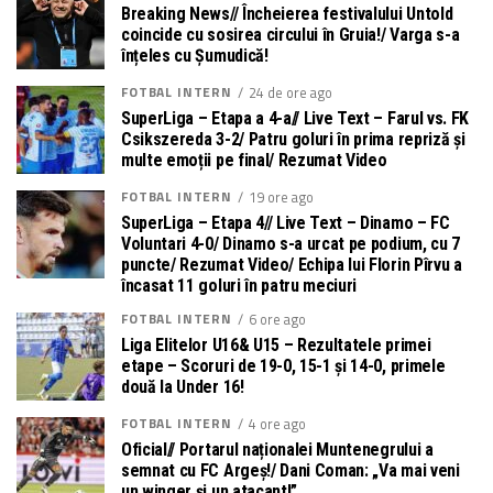
Breaking News// Încheierea festivalului Untold
coincide cu sosirea circului în Gruia!/ Varga s-a
înțeles cu Șumudică!
FOTBAL INTERN
24 de ore ago
SuperLiga – Etapa a 4-a// Live Text – Farul vs. FK
Csikszereda 3-2/ Patru goluri în prima repriză și
multe emoții pe final/ Rezumat Video
FOTBAL INTERN
19 ore ago
SuperLiga – Etapa 4// Live Text – Dinamo – FC
Voluntari 4-0/ Dinamo s-a urcat pe podium, cu 7
puncte/ Rezumat Video/ Echipa lui Florin Pîrvu a
încasat 11 goluri în patru meciuri
FOTBAL INTERN
6 ore ago
Liga Elitelor U16& U15 – Rezultatele primei
etape – Scoruri de 19-0, 15-1 și 14-0, primele
două la Under 16!
FOTBAL INTERN
4 ore ago
Oficial// Portarul naționalei Muntenegrului a
semnat cu FC Argeș!/ Dani Coman: „Va mai veni
un winger și un atacant!”