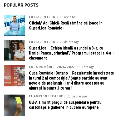
POPULAR POSTS
FOTBAL INTERN
16 ore ago
Oficial// Adi Chică-Roșă rămâne să joace în
SuperLiga României
FOTBAL INTERN
22 de ore ago
SuperLiga – Echipa ideală a rundei a 3-a, cu
Daniel Pancu „principal”/ Programul etapei a 4-a +
clasament
CUPA ROMÂNIEI 2026/2027
18 ore ago
Cupa României Betano – Rezultatele înregistrate
în turul 2 al competiției/ Șapte partide au avut
nevoie de prelungiri, iar 4 dintre acestea au
ajuns și la punctul cu var!
CHAMPIONS LEAGUE
20 de ore ago
UEFA a mărit pragul de suspendare pentru
cartonașele galbene în cupele europene