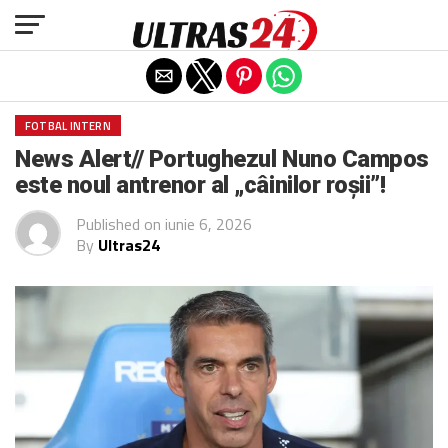
Exit mobile version
FOTBAL INTERN
News Alert// Portughezul Nuno Campos
este noul antrenor al „câinilor roșii”!
Published on
iunie 6, 2026
By
Ultras24