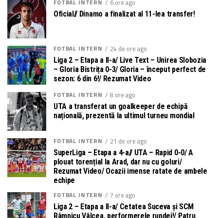
FOTBAL INTERN
6 ore ago
Oficial// Dinamo a finalizat al 11-lea transfer!
FOTBAL INTERN
24 de ore ago
Liga 2 – Etapa a II-a/ Live Text – Unirea Slobozia
– Gloria Bistrița 0-3/ Gloria – început perfect de
sezon: 6 din 6!/ Rezumat Video
FOTBAL INTERN
8 ore ago
UTA a transferat un goalkeeper de echipă
națională, prezentă la ultimul turneu mondial
FOTBAL INTERN
21 de ore ago
SuperLiga – Etapa a 4-a// UTA – Rapid 0-0/ A
plouat torențial la Arad, dar nu cu goluri/
Rezumat Video/ Ocazii imense ratate de ambele
echipe
FOTBAL INTERN
7 ore ago
Liga 2 – Etapa a II-a/ Cetatea Suceva și SCM
Râmnicu Vâlcea, performerele rundei!/ Patru