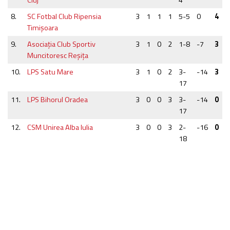
8.
SC Fotbal Club Ripensia
3
1
1
1
5-5
0
4
Timișoara
9.
Asociația Club Sportiv
3
1
0
2
1-8
-7
3
Muncitoresc Reşiţa
10.
LPS Satu Mare
3
1
0
2
3-
-14
3
17
11.
LPS Bihorul Oradea
3
0
0
3
3-
-14
0
17
12.
CSM Unirea Alba Iulia
3
0
0
3
2-
-16
0
18