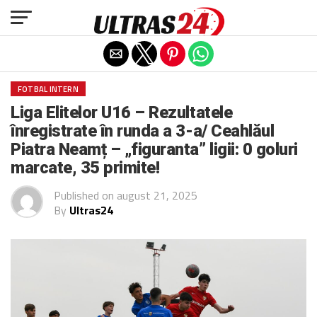
Exit mobile version
FOTBAL INTERN
Liga Elitelor U16 – Rezultatele
înregistrate în runda a 3-a/ Ceahlăul
Piatra Neamț – „figuranta” ligii: 0 goluri
marcate, 35 primite!
Published on
august 21, 2025
By
Ultras24