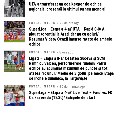
UTA a transferat un goalkeeper de echipă
națională, prezentă la ultimul turneu mondial
FOTBAL INTERN
22 de ore ago
SuperLiga – Etapa a 4-a// UTA – Rapid 0-0/ A
plouat torențial la Arad, dar nu cu goluri/
Rezumat Video/ Ocazii imense ratate de ambele
echipe
FOTBAL INTERN
8 ore ago
Liga 2 – Etapa a II-a/ Cetatea Suceva și SCM
Râmnicu Vâlcea, performerele rundei!/ Patru
echipe au acumulat maximum de puncte și tot
atâtea niciunul!/ Medie de 3 goluri pe meci/ Etapa
se încheie duminică, la Târgoviște
FOTBAL INTERN
35 de minute ago
SuperLiga – Etapa a 4-a// Live Text – Farul vs. FK
Csikszereda (18.30)/ Echipele de start