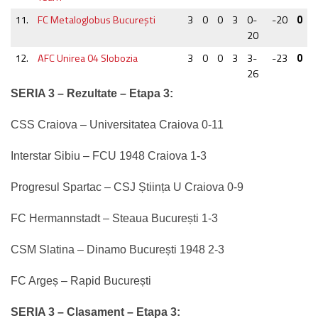
11.
FC Metaloglobus Bucureşti
3
0
0
3
0-
-20
0
20
12.
AFC Unirea 04 Slobozia
3
0
0
3
3-
-23
0
26
SERIA 3 –
Rezultate – Etapa 3:
CSS Craiova – Universitatea Craiova 0-11
Interstar Sibiu – FCU 1948 Craiova 1-3
Progresul Spartac – CSJ Știința U Craiova 0-9
FC Hermannstadt – Steaua București 1-3
CSM Slatina – Dinamo București 1948 2-3
FC Argeș – Rapid București
SERIA 3 –
Clasament – Etapa 3: