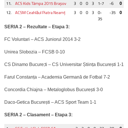
11.
ACS Kids Tâmpa 2015 Braşov
3
0
0
3
1-7
-6
0
12.
ACSM Ceahlăul Piatra Neamţ
3
0
0
3
0-
-35
0
35
SERIA 2 –
Rezultate – Etapa 3:
FC Voluntari – ACS Juniorul 2014 3-2
Unirea Slobozia – FCSB 0-10
CS Dinamo Bucure;ti – CS Universitar Știința București 1-1
Farul Constanța – Academia Germană de Fotbal 7-2
Concordia Chiajna – Metaloglobus București 3-0
Daco-Getica București – ACS Sport Team 1-1
SERIA 2 –
Clasament – Etapa 3: