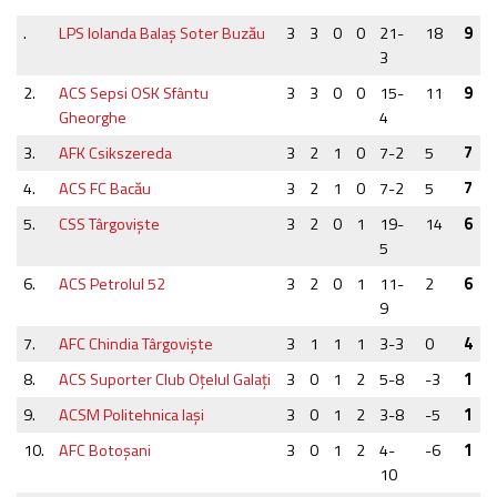
.
LPS Iolanda Balaş Soter Buzău
3
3
0
0
21-
18
9
3
2.
ACS Sepsi OSK Sfântu
3
3
0
0
15-
11
9
Gheorghe
4
3.
AFK Csikszereda
3
2
1
0
7-2
5
7
4.
ACS FC Bacău
3
2
1
0
7-2
5
7
5.
CSS Târgovişte
3
2
0
1
19-
14
6
5
6.
ACS Petrolul 52
3
2
0
1
11-
2
6
9
7.
AFC Chindia Târgovişte
3
1
1
1
3-3
0
4
8.
ACS Suporter Club Oţelul Galaţi
3
0
1
2
5-8
-3
1
9.
ACSM Politehnica Iaşi
3
0
1
2
3-8
-5
1
10.
AFC Botoşani
3
0
1
2
4-
-6
1
10