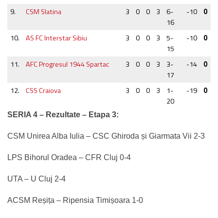
9.
CSM Slatina
3
0
0
3
6-
-10
0
16
10.
AS FC Interstar Sibiu
3
0
0
3
5-
-10
0
15
11.
AFC Progresul 1944 Spartac
3
0
0
3
3-
-14
0
17
12.
CSS Craiova
3
0
0
3
1-
-19
0
20
SERIA 4 –
Rezultate – Etapa 3:
CSM Unirea Alba Iulia – CSC Ghiroda și Giarmata Vii 2-3
LPS Bihorul Oradea – CFR Cluj 0-4
UTA – U Cluj 2-4
ACSM Reșița – Ripensia Timișoara 1-0