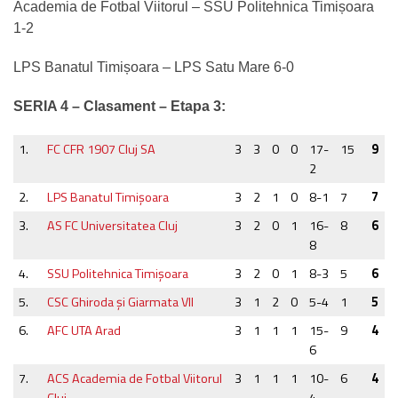
Academia de Fotbal Viitorul – SSU Politehnica Timișoara
1-2
LPS Banatul Timișoara – LPS Satu Mare 6-0
SERIA 4 –
Clasament – Etapa 3:
1.
FC CFR 1907 Cluj SA
3
3
0
0
17-
15
9
2
2.
LPS Banatul Timişoara
3
2
1
0
8-1
7
7
3.
AS FC Universitatea Cluj
3
2
0
1
16-
8
6
8
4.
SSU Politehnica Timișoara
3
2
0
1
8-3
5
6
5.
CSC Ghiroda și Giarmata VII
3
1
2
0
5-4
1
5
6.
AFC UTA Arad
3
1
1
1
15-
9
4
6
7.
ACS Academia de Fotbal Viitorul
3
1
1
1
10-
6
4
Cluj
4