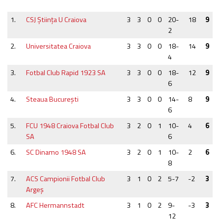
1.
CSJ Ştiinţa U Craiova
3
3
0
0
20-
18
9
2
2.
Universitatea Craiova
3
3
0
0
18-
14
9
4
3.
Fotbal Club Rapid 1923 SA
3
3
0
0
18-
12
9
6
4.
Steaua București
3
3
0
0
14-
8
9
6
5.
FCU 1948 Craiova Fotbal Club
3
2
0
1
10-
4
6
SA
6
6.
SC Dinamo 1948 SA
3
2
0
1
10-
2
6
8
7.
ACS Campionii Fotbal Club
3
1
0
2
5-7
-2
3
Argeş
8.
AFC Hermannstadt
3
1
0
2
9-
-3
3
12