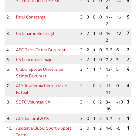
1.
SC Fotbal Club FCSB SA
3
3
0
0
23-
20
9
3
2.
Farul Constanţa
3
3
0
0
17-
15
9
2
3.
CS Dinamo București
3
2
1
0
14-
12
7
2
4.
ASC Daco-Getica Bucureşti
3
2
1
0
8-2
6
7
5.
CS Concordia Chiajna
3
2
1
0
7-2
5
7
6.
Clubul Sportiv Universitar
3
1
1
1
12-
5
4
Ştiinţa Bucureşti
7
7.
ACS Academia Germană de
3
1
0
2
11-
0
3
Fotbal
11
8.
SC FC Voluntari SA
3
1
0
2
3-
-13
3
16
9.
ACS Juniorul 2014
3
0
1
2
5-7
-2
1
10.
Asociaţia Clubul Sportiv Sport
3
0
1
2
1-6
-5
1
Team