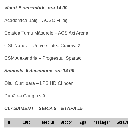
Vineri, 5 decembrie, ora 14.00
Academica Balș – ACSO Filiași
Cetatea Turnu Măgurele – ACS Axi Arena
CSL Nanov – Universitatea Craiova 2
CSM Alexandria – Progresuul Spartac
Sâmbătă. 6 decembrie. ora 14.00
Oltul Curti;oara – LPS HD Clinceni
Dunărea Giurgiu stă.
CLASAMENT – SERIA 5 – ETAPA 15
#
Club
Meciuri
Victorii
Egal
Înfrângeri
Golave