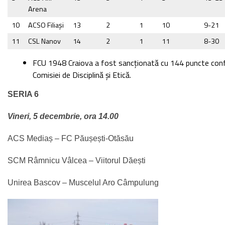
Arena
10
ACSO Filiaşi
13
2
1
10
9-21
11
CSL Nanov
14
2
1
11
8-30
FCU 1948 Craiova a fost sancţionată cu 144 puncte conf
Comisiei de Disciplină şi Etică.
SERIA 6
Vineri, 5 decembrie, ora 14.00
ACS Mediaș – FC Păușești-Otăsău
SCM Râmnicu Vâlcea – Viitorul Dăești
Unirea Bascov – Muscelul Aro Câmpulung