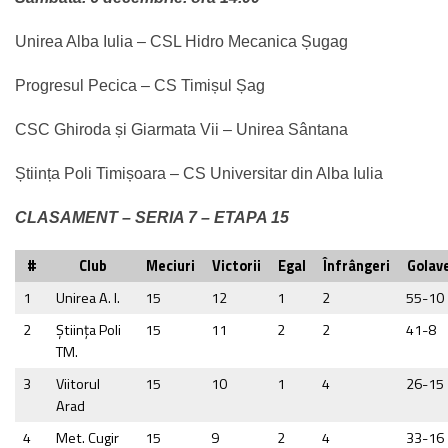
Unirea Alba Iulia – CSL Hidro Mecanica Șugag
Progresul Pecica – CS Timișul Șag
CSC Ghiroda și Giarmata Vii – Unirea Sântana
Știința Poli Timișoara – CS Universitar din Alba Iulia
CLASAMENT – SERIA 7 – ETAPA 15
#
Club
Meciuri
Victorii
Egal
Înfrângeri
Golave
1
Unirea A. I.
15
12
1
2
55-10
2
Ştiinţa Poli
15
11
2
2
41-8
TM.
3
Viitorul
15
10
1
4
26-15
Arad
4
Met. Cugir
15
9
2
4
33-16