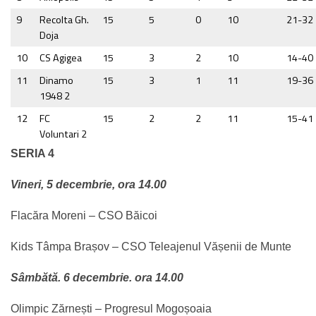
9
Recolta Gh.
15
5
0
10
21-32
Doja
10
CS Agigea
15
3
2
10
14-40
11
Dinamo
15
3
1
11
19-36
1948 2
12
FC
15
2
2
11
15-41
Voluntari 2
SERIA 4
Vineri, 5 decembrie, ora 14.00
Flacăra Moreni – CSO Băicoi
Kids Tâmpa Brașov – CSO Teleajenul Vășenii de Munte
Sâmbătă. 6 decembrie. ora 14.00
Olimpic Zărnești – Progresul Mogoșoaia