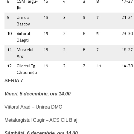
8
CSM Târgu-
15
4
3
8
17-27
Jiu
9
Unirea
15
3
5
7
21-24
Bascov
10
Viitorul
15
2
8
5
23-30
Dăeşti
11
Muscelul
15
2
6
7
18-27
Aro
12
Gilortul Tg.
15
2
2
11
14-38
Cărbuneşti
SERIA 7
Vineri, 5 decembrie, ora 14.00
Viitorul Arad – Unirea DMO
Metalurgistul Cugir – ACS CIL Blaj
Sâmbătă. 6 decembrie. ora 14.00