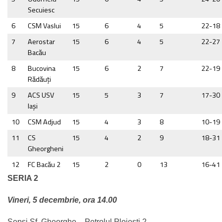
Secuiesc
6
CSM Vaslui
15
6
4
5
22-18
7
Aerostar
15
6
4
5
22-27
Bacău
8
Bucovina
15
6
2
7
22-19
Rădăuţi
9
ACS USV
15
5
3
7
17-30
Iaşi
10
CSM Adjud
15
4
3
8
10-19
11
CS
15
4
2
9
18-31
Gheorgheni
12
FC Bacău 2
15
2
0
13
16-41
SERIA 2
Vineri, 5 decembrie, ora 14.00
Sepsi Sf. Gheorghe – Petrolul Ploiești 2