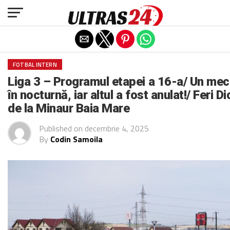
Exit mobile version
FOTBAL INTERN
Liga 3 – Programul etapei a 16-a/ Un meci
în nocturnă, iar altul a fost anulat!/ Feri 
de la Minaur Baia Mare
Published on
decembrie 4, 2025
By
Codin Samoila