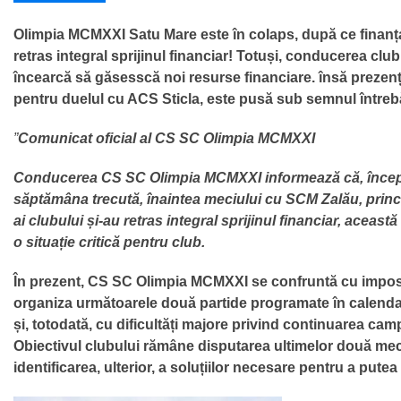
Olimpia MCMXXI Satu Mare este în colaps, după ce finanțat
retras integral sprijinul financiar! Totuși, conducerea cl
încearcă să găsesscă noi resurse financiare. însă prezenț
pentru duelul cu ACS Sticla, este pusă sub semnul întrebă
”
Comunicat oficial al CS SC Olimpia MCMXXI
Conducerea CS SC Olimpia MCMXXI informează că, înce
săptămâna trecută, înaintea meciului cu SCM Zalău, princip
ai clubului și-au retras integral sprijinul financiar, aceas
o situație critică pentru club.
În prezent, CS SC Olimpia MCMXXI se confruntă cu imposi
organiza următoarele două partide programate în calenda
și, totodată, cu dificultăți majore privind continuarea cam
Obiectivul clubului rămâne disputarea ultimelor două meci
identificarea, ulterior, a soluțiilor necesare pentru a putea