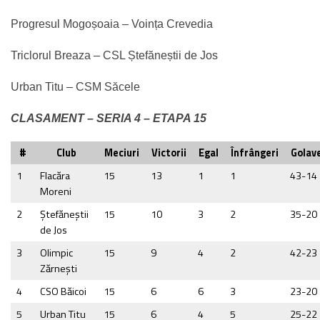
Progresul Mogoșoaia – Voința Crevedia
Triclorul Breaza – CSL Ștefăneștii de Jos
Urban Titu – CSM Săcele
CLASAMENT – SERIA 4 – ETAPA 15
#
Club
Meciuri
Victorii
Egal
Înfrângeri
Golave
1
Flacăra
15
13
1
1
43-14
Moreni
2
Ştefăneştii
15
10
3
2
35-20
de Jos
3
Olimpic
15
9
4
2
42-23
Zărneşti
4
CSO Băicoi
15
6
6
3
23-20
5
Urban Titu
15
6
4
5
25-22