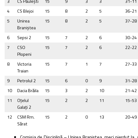
3
CS Păuleşti
15
9
3
3
31-11
4
CS Blejoi
15
8
2
5
36-21
5
Unirea
15
8
2
5
37-28
Braniştea
6
Sepsi 2
15
7
2
6
30-24
7
CSO
15
7
2
6
22-22
Plopeni
8
Victoria
15
7
1
7
27-33
Traian
9
Petrolul 2
15
6
0
9
31-28
10
Dacia Brăila
15
3
2
10
21-42
11
Oţelul
15
2
2
11
15-53
Galaţi 2
12
CSM Rm.
15
2
0
13
20-49
Sărat
Comisia de Disciplină – Unirea Braniștea, meci pierdut la