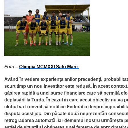
Foto –
Olimpia MCMXXI Satu Mare
Având în vedere experiența anilor precedenți, probabilitat
scurt timp un nou investitor este redusă. În acest context,
găsirea rapidă a unei surse financiare care să permită ef
deplasării la Turda. În cazul în care acest obiectiv nu va pu
clubul va fi nevoit să notifice Federația despre imposibilit
disputa acest joc. Din păcate două neprezentări consecut
retrogradarea automată, iar demersul nostru urmărește p
astfel de situații și obținerea unei ferestre de aproximativ