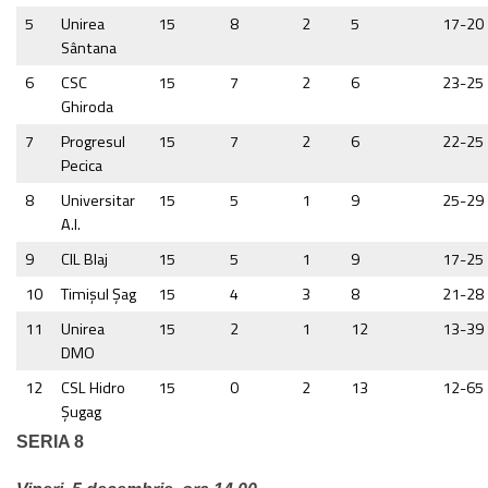
5
Unirea
15
8
2
5
17-20
Sântana
6
CSC
15
7
2
6
23-25
Ghiroda
7
Progresul
15
7
2
6
22-25
Pecica
8
Universitar
15
5
1
9
25-29
A.I.
9
CIL Blaj
15
5
1
9
17-25
10
Timişul Şag
15
4
3
8
21-28
11
Unirea
15
2
1
12
13-39
DMO
12
CSL Hidro
15
0
2
13
12-65
Șugag
SERIA 8