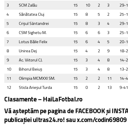
3
SCM Zalău
15
10
2
3
29-
4
Sănătatea Cluj
15
8
5
2
25-
5
Crişul Sântandrei
15
8
3
4
29-
6
CSM Sighetu M.
15
6
6
3
25-
7
Lotus Băile Felix
15
6
4
5
20-
8
Unirea Dej
15
4
2
9
18-
9
Ac. Viitorul CJ.
15
3
4
8
14-
10
Bihorul Beiuş
15
3
4
8
13-
11
Olimpia MCMXXI SM.
15
2
2
11
14-
12
Sticla Arieşul Turda
15
0
2
13
9-4
Clasamente –
HaiLaFotbal.ro
Vă așteptăm pe pagina de FACEBOOK și INS
publicației
ultras24.ro
! sau
x.com/codin69809