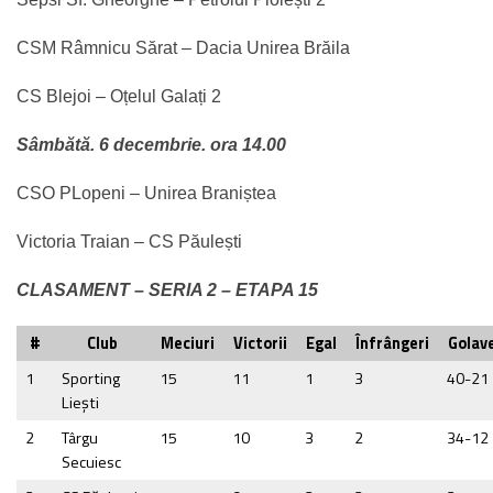
CSM Râmnicu Sărat – Dacia Unirea Brăila
CS Blejoi – Oțelul Galați 2
Sâmbătă. 6 decembrie. ora 14.00
CSO PLopeni – Unirea Braniștea
Victoria Traian – CS Păulești
CLASAMENT – SERIA 2 – ETAPA 15
#
Club
Meciuri
Victorii
Egal
Înfrângeri
Golave
1
Sporting
15
11
1
3
40-21
Lieşti
2
Târgu
15
10
3
2
34-12
Secuiesc