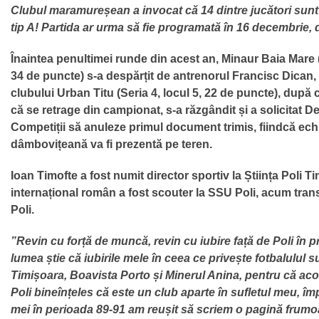
Clubul maramureșean a invocat că 14 dintre jucători sunt 
tip A! Partida ar urma să fie programată în 16 decembrie, d
Înaintea penultimei runde din acest an, Minaur Baia Mare (S
34 de puncte) s-a despărțit de antrenorul Francisc Dican
clubului Urban Titu (Seria 4, locul 5, 22 de puncte), după
că se retrage din campionat, s-a răzgândit și a solicitat 
Competiții să anuleze primul document trimis, fiindcă ech
dâmbovițeană va fi prezentă pe teren.
Ioan Timofte a fost numit director sportiv la Știința Poli T
internațional român a fost scouter la SSU Poli, acum trans
Poli.
”Revin cu forță de muncă, revin cu iubire față de Poli în p
lumea știe că iubirile mele în ceea ce privește fotbalulul s
Timișoara, Boavista Porto și Minerul Anina, pentru că ac
Poli bineînțeles că este un club aparte în sufletul meu, î
mei în perioada 89-91 am reușit să scriem o pagină frumoa