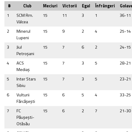
#
Club
Meciuri
Victorii
Egal
Înfrângeri
Golave
1
SCM Rm.
15
11
3
1
36-11
Vâlcea
2
Minerul
15
9
2
4
25-14
Lupeni
3
Jiul
15
7
6
2
24-15
Petroşani
4
ACS
15
7
3
5
28-21
Mediaş
5
Inter Stars
15
7
3
5
23-21
Sibiu
6
Vulturii
15
6
5
4
33-25
Fărcăşeşti
7
FC
15
6
2
7
21-30
Păușești-
Otăsău