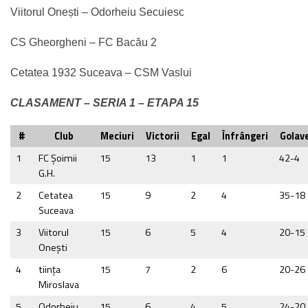
Viitorul Onești – Odorheiu Secuiesc
CS Gheorgheni – FC Bacău 2
Cetatea 1932 Suceava – CSM Vaslui
CLASAMENT – SERIA 1 – ETAPA 15
#
Club
Meciuri
Victorii
Egal
Înfrângeri
Golave
1
FC Şoimii
15
13
1
1
42-4
G.H.
2
Cetatea
15
9
2
4
35-18
Suceava
3
Viitorul
15
6
5
4
20-15
Onești
4
tiinţa
15
7
2
6
20-26
Miroslava
5
Odorheiu
15
6
4
5
24-20