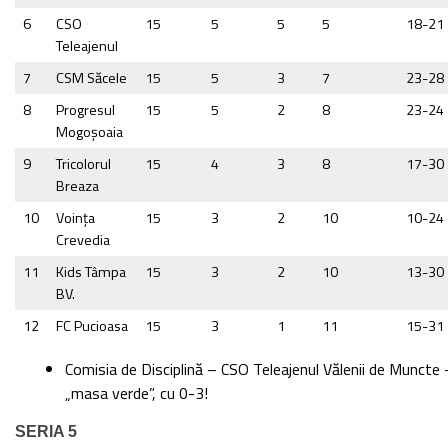
6
CSO
15
5
5
5
18-21
Teleajenul
7
CSM Săcele
15
5
3
7
23-28
8
Progresul
15
5
2
8
23-24
Mogoşoaia
9
Tricolorul
15
4
3
8
17-30
Breaza
10
Voința
15
3
2
10
10-24
Crevedia
11
Kids Tâmpa
15
3
2
10
13-30
BV.
12
FC Pucioasa
15
3
1
11
15-31
Comisia de Disciplină – CSO Teleajenul Vălenii de Muncte 
„masa verde”, cu 0-3!
SERIA 5