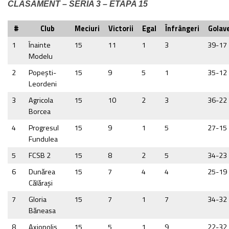
CLASAMENT – SERIA 3 – ETAPA 15
#
Club
Meciuri
Victorii
Egal
Înfrângeri
Golave
1
Înainte
15
11
1
3
39-17
Modelu
2
Popeşti-
15
9
5
1
35-12
Leordeni
3
Agricola
15
10
2
3
36-22
Borcea
4
Progresul
15
9
1
5
27-15
Fundulea
5
FCSB 2
15
8
2
5
34-23
6
Dunărea
15
7
4
4
25-19
Călăraşi
7
Gloria
15
7
1
7
34-32
Băneasa
8
Axiopolis
15
5
1
9
22-32