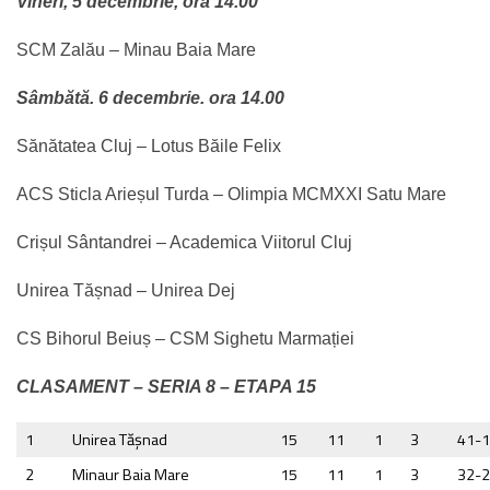
Vineri, 5 decembrie, ora 14.00
SCM Zalău – Minau Baia Mare
Sâmbătă. 6 decembrie. ora 14.00
Sănătatea Cluj – Lotus Băile Felix
ACS Sticla Arieșul Turda – Olimpia MCMXXI Satu Mare
Crișul Sântandrei – Academica Viitorul Cluj
Unirea Tășnad – Unirea Dej
CS Bihorul Beiuș – CSM Sighetu Marmației
CLASAMENT – SERIA 8 – ETAPA 15
1
Unirea Tăşnad
15
11
1
3
41-
2
Minaur Baia Mare
15
11
1
3
32-