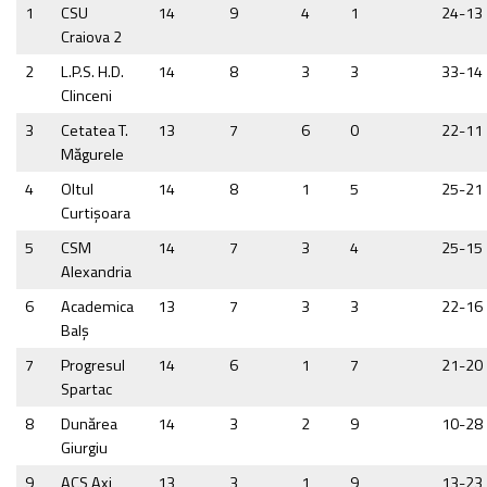
1
CSU
14
9
4
1
24-13
Craiova 2
2
L.P.S. H.D.
14
8
3
3
33-14
Clinceni
3
Cetatea T.
13
7
6
0
22-11
Măgurele
4
Oltul
14
8
1
5
25-21
Curtişoara
5
CSM
14
7
3
4
25-15
Alexandria
6
Academica
13
7
3
3
22-16
Balș
7
Progresul
14
6
1
7
21-20
Spartac
8
Dunărea
14
3
2
9
10-28
Giurgiu
9
ACS Axi
13
3
1
9
13-23