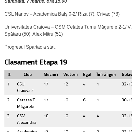
Sâmbătă, 7 martie, ora 15.00
CSL Nanov – Academica Balș 0-2/ Riza (7), Crivac (73)
Universitatea Craiova – CSM Cetatea Turnu Măgurele 2-1/ V. 
Spătaru (50) Alex Mitru (51)
Progresul Spartac a stat.
Clasament Etapa 19
#
Club
Meciuri
Victorii
Egal
Înfrângeri
Golav
1
CSU
17
12
4
1
32-1
Craiova 2
2
Cetatea T.
17
10
6
1
30-1
Măgurele
3
CSM
18
10
4
4
32-1
Alexandria
4
Academica
17
10
4
3
32-1