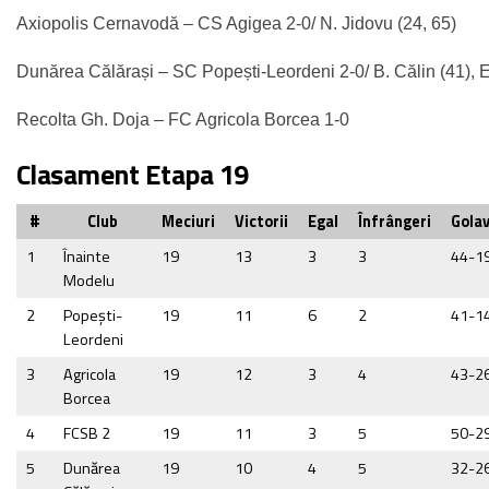
Axiopolis Cernavodă – CS Agigea 2-0/ N. Jidovu (24, 65)
Dunărea Călărași – SC Popești-Leordeni 2-0/ B. Călin (41), E
Recolta Gh. Doja – FC Agricola Borcea 1-0
Clasament Etapa 19
#
Club
Meciuri
Victorii
Egal
Înfrângeri
Golav
1
Înainte
19
13
3
3
44-1
Modelu
2
Popeşti-
19
11
6
2
41-1
Leordeni
3
Agricola
19
12
3
4
43-2
Borcea
4
FCSB 2
19
11
3
5
50-2
5
Dunărea
19
10
4
5
32-2