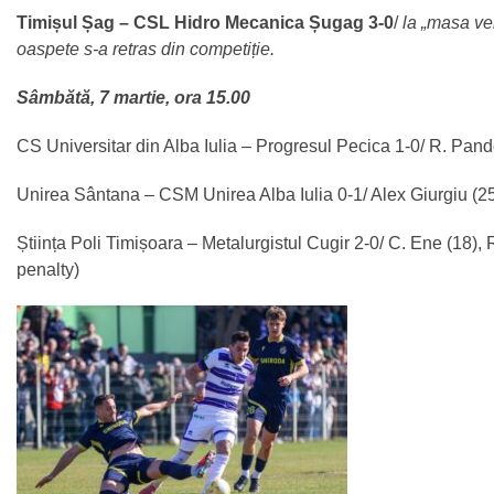
Timișul Șag – CSL Hidro Mecanica Șugag 3-0
/
la „masa ve
oaspete s-a retras din competiție.
Sâmbătă, 7 martie, ora 15.00
CS Universitar din Alba Iulia – Progresul Pecica 1-0/ R. Pand
Unirea Sântana – CSM Unirea Alba Iulia 0-1/ Alex Giurgiu (25
Știința Poli Timișoara – Metalurgistul Cugir 2-0/ C. Ene (18),
penalty)