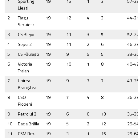
1
Sporting
19
15
1
3
57-2
Lieşti
2
Târgu
19
12
4
3
44-2
Secuiesc
3
CS Blejoi
19
11
3
5
52-2
4
Sepsi 2
19
11
2
6
46-2
5
CS Păuleşti
19
9
5
5
33-2
6
Victoria
19
10
1
8
40-4
Traian
7
Unirea
19
9
3
7
43-3
Braniştea
8
CSO
19
7
4
8
26-2
Plopeni
9
Petrolul 2
19
6
0
13
35-3
10
Dacia Brăila
19
5
2
12
29-5
11
CSM Rm.
19
3
1
15
29-6