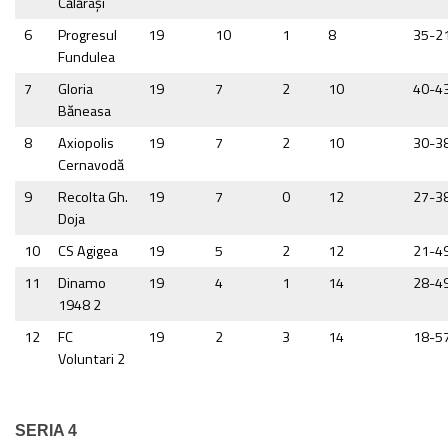
Călăraşi
6
Progresul
19
10
1
8
35-2
Fundulea
7
Gloria
19
7
2
10
40-4
Băneasa
8
Axiopolis
19
7
2
10
30-3
Cernavodă
9
Recolta Gh.
19
7
0
12
27-3
Doja
10
CS Agigea
19
5
2
12
21-4
11
Dinamo
19
4
1
14
28-4
1948 2
12
FC
19
2
3
14
18-5
Voluntari 2
SERIA 4