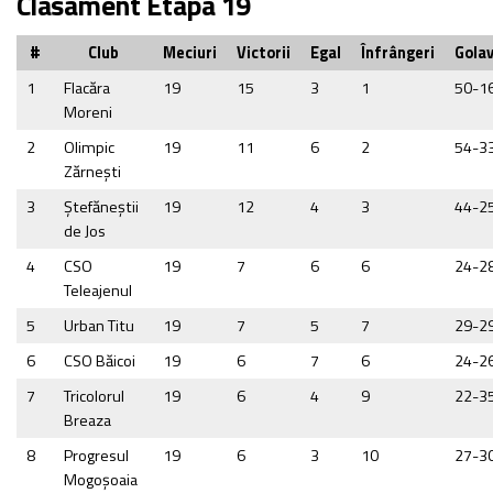
Clasament Etapa 19
#
Club
Meciuri
Victorii
Egal
Înfrângeri
Golav
1
Flacăra
19
15
3
1
50-1
Moreni
2
Olimpic
19
11
6
2
54-3
Zărneşti
3
Ştefăneştii
19
12
4
3
44-2
de Jos
4
CSO
19
7
6
6
24-2
Teleajenul
5
Urban Titu
19
7
5
7
29-2
6
CSO Băicoi
19
6
7
6
24-2
7
Tricolorul
19
6
4
9
22-3
Breaza
8
Progresul
19
6
3
10
27-3
Mogoşoaia