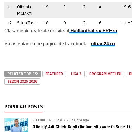
11
Olimpia
19
3
2
14
19-6
MCMXXI
12
Sticla Turda
18
0
2
16
11-5
Clasamente realizate de site-ul
Hailfaotbal.ro/ FRF.ro
Vă așteptăm și pe pagina de Facebook –
ultras24.ro
RELATED TOPICS:
FEATURED
LIGA 3
PROGRAM MECIURI
R
SEZON 2025 2026
POPULAR POSTS
FOTBAL INTERN
22 de ore ago
Oficial// Adi Chică-Roșă rămâne să joace în SuperL