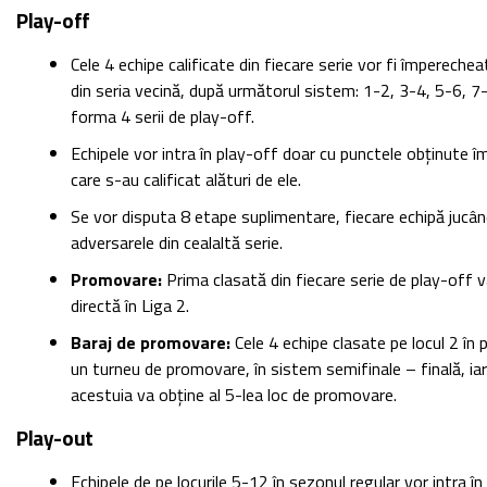
Play-off
Cele 4 echipe calificate din fiecare serie vor fi împerechea
din seria vecină, după următorul sistem: 1-2, 3-4, 5-6, 7-
forma 4 serii de play-off.
Echipele vor intra în play-off doar cu punctele obținute î
care s-au calificat alături de ele.
Se vor disputa 8 etape suplimentare, fiecare echipă jucân
adversarele din cealaltă serie.
Promovare:
Prima clasată din fiecare serie de play-off
directă în Liga 2.
Baraj de promovare:
Cele 4 echipe clasate pe locul 2 în 
un turneu de promovare, în sistem semifinale – finală, ia
acestuia va obține al 5-lea loc de promovare.
Play-out
Echipele de pe locurile 5-12 în sezonul regular vor intra î