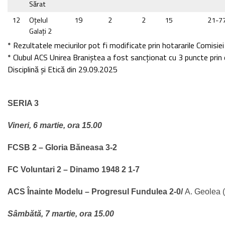
Sărat
12
Oţelul
19
2
2
15
21-7
Galaţi 2
* Rezultatele meciurilor pot fi modificate prin hotararile Comisiei 
* Clubul ACS Unirea Braniştea a fost sancţionat cu 3 puncte prin 
Disciplină şi Etică din 29.09.2025
SERIA 3
Vineri, 6 martie, ora 15.00
FCSB 2 – Gloria Băneasa 3-2
FC Voluntari 2 – Dinamo 1948 2 1-7
ACS Înainte Modelu – Progresul Fundulea 2-0/
A. Geolea (
Sâmbătă, 7 martie, ora 15.00