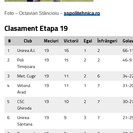
Foto – Octavian Stăncioiu –
sspolitehnica.ro
Clasament Etapa 19
#
Club
Meciuri
Victorii
Egal
Înfrângeri
Golav
1
Unirea A.I.
19
16
1
2
66-1
2
Poli
19
15
2
2
46-9
Timişoara
3
Met. Cugir
19
11
2
6
34-2
4
Viitorul
19
11
1
7
31-2
Arad
5
CSC
19
10
2
7
30-2
Ghiroda
6
Unirea
19
9
3
7
21-2
Sântana