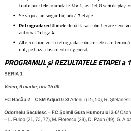
toate punctele acumulate. Vor fi, astfel, 8 serii de play-o
Se va juca un singur tur, adică 7 etape.
Retrogradare:
Ultimele două clasate din fiecare serie vo
automat în Liga 4.
Alte 5 echipe vor fi retrogradate dintre cele care termină 
out, pe baza clasamentului general.
PROGRAMUL și REZULTATELE ETAPEI a 1
SERIA 1
Vineri, 6 martie, ora 15.00
FC Bacău 2 – CSM Adjud 0-3/
Adeniji (15, 50), R. Ștefănesc
Odorheiu Secuiesc – FC Șoimii Gura Humorului 2-6/
Csong
– L. Fulop (21, 73, 77), M. Florescu (28), D. Păun (49), G. Aio