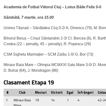
Academia de Fotbal Viitorul Cluj – Lotus Băile Felix 0-0
Sâmbătă, 7 martie, ora 15.00
Unirea Tășnad – Sănătatea Cluj 0-2/ A. Dinescu (79), M. Bonț
Bihorul Beiuș – Crișul Sântandrei 2-3/ Cl. Bercea (6), R. Bart
Costea (22 – penalty, 45 – penalty), R. Popescu (29)
CSM Sighetu Marmației – SCM Zalău 1-0/ G. Bor (73)
Minaur Baia Mare – Olimpia MCMXXI Satu Mare 3-0/ D. Mureș
D. Buhai (64), J. Mondragon (86)
Clasament Etapa 19
#
Club
Meciuri
Victorii
Egal
Înfrângeri
Golav
1
Minaur Baia
19
14
1
4
42-2
Mare