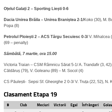
Oțelul Galați 2 – Sporting Liești 0-6
Dacia Unirea Brăila – Unirea Braniștea 2-1/
Koko (30), M. B
Popa (8)
Petrolul Ploiești 2 – ACS Târgu Secuiesc 0-3/
V. Mihalcea (
(69 – penalty)
Sâmbătă, 7 martie, ora 15.00
Victoria Traian – CSM Râmnicu Sărat 5-1/ A. Trandafir (3, 42)
Căldăruș (79), V. Goleanu (89) – M. Socol (4)
CS Păulești- Sepsi Sf. Gheorghe 2 0-3/ V. Truța (22, 52), N. 
Clasament Etapa 19
#
Club
Meciuri
Victorii
Egal
Înfrângeri
Golav