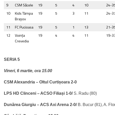
9
CSM Săcele
19
5
4
10
24-3
10
Kids Tâmpa
19
5
3
11
24-3
Braşov
11
FC Pucioasa
19
5
1
13
21-3
12
Voința
19
4
4
11
19-3
Crevedia
SERIA 5
Vineri, 6 martie, ora 15.00
CSM Alexandria – Oltul Curtișoara 2-0
LPS HD Clinceni – ACSO Filiași 1-0/
S. Radu (80)
Dunărea Giurgiu – ACS Axi Arena 2-0/
B. Bucur (81), A. Flo