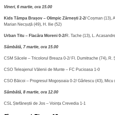
Vineri, 6 martie, ora 15.00
Kids Tâmpa Brașov – Olimpic Zărnești 2-2/
Coșman (13), A
Marian Necșuță (49), H. Ilie (52)
Urban Titu – Flacăra Moreni 0-2/
R. Tache (13), L. Acasandre
Sâmbătă, 7 martie, ora 15.00
CSM Săcele – Tricolorul Breaza 0-2/ Fl. Dumitrache (74), R. 
CSO Teleajenul Vălenii de Munte – FC Pucioasa 1-0
CSO Băicoi – Progresul Mogoșoaia 0-2/ Gârlescu (43), Micu 
Sâmbătă, 8 martie, ora 12.00
CSL Ștefăneștii de Jos – Voința Crevedia 1-1