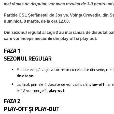
mai rămas de disputat, vor avea rezultat de 3-0 pentru ad
Partide CSL Ștefăneștii de Jos vs. Voința Crevedia, din Se
duminică, 8 martie, de la ora 12.00.
Din sezonul regulat al Ligii 3 au mai rămas de disputat pa
care vor începe meciurile din play-off și play-out.
FAZA 1
SEZONUL REGULAR
Fiecare echipă va juca tur-retur cu celelalte din serie, rez
de etape
.
La final, primele 4 clasate se vor califica în
play-off
, iar 
5-12 vor merge în
play-out
.
FAZA 2
PLAY-OFF ȘI PLAY-OUT