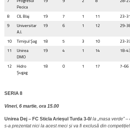
7
Progresul
19
9
2
8
28-2
Pecica
8
CIL Blaj
19
7
1
11
23-3
9
Universitar
19
6
1
12
29-3
A.I.
10
Timişul Şag
18
5
3
10
23-3
11
Unirea
19
4
1
14
18-4
DMO
12
Hidro
18
0
1
17
7-66
Șugag
SERIA 8
Vineri, 6 martie, ora 15.00
Unirea Dej – FC Sticla Arieșul Turda 3-0/
la „masa verde” –
s-a prezentat nici la acest meci și va fi exclusă din competiție!