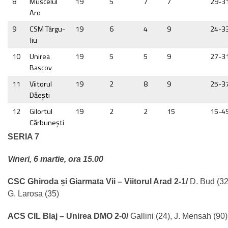
8
Muscelul
19
5
7
7
29-3
Aro
9
CSM Târgu-
19
6
4
9
24-3
Jiu
10
Unirea
19
5
5
9
27-3
Bascov
11
Viitorul
19
2
8
9
25-3
Dăeşti
12
Gilortul
19
2
2
15
15-4
Cărbuneşti
SERIA 7
Vineri, 6 martie, ora 15.00
CSC Ghiroda și Giarmata Vii – Viitorul Arad 2-1/
D. Bud (32
G. Larosa (35)
ACS CIL Blaj – Unirea DMO 2-0/
Gallini (24), J. Mensah (90)