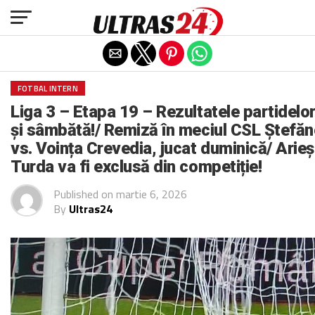
Exit mobile version
FOTBAL INTERN
Liga 3 – Etapa 19 – Rezultatele partidelor
și sâmbătă!/ Remiză în meciul CSL Ștefăn
vs. Voința Crevedia, jucat duminică/ Arieș
Turda va fi exclusă din competiție!
Published on
martie 6, 2026
By
Ultras24