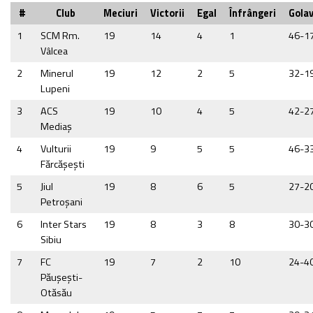
#
Club
Meciuri
Victorii
Egal
Înfrângeri
Golav
1
SCM Rm.
19
14
4
1
46-1
Vâlcea
2
Minerul
19
12
2
5
32-1
Lupeni
3
ACS
19
10
4
5
42-2
Mediaş
4
Vulturii
19
9
5
5
46-3
Fărcăşeşti
5
Jiul
19
8
6
5
27-2
Petroşani
6
Inter Stars
19
8
3
8
30-3
Sibiu
7
FC
19
7
2
10
24-4
Păușești-
Otăsău