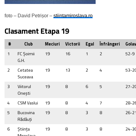
foto – David Petrișor –
stiintamiroslava.ro
Clasament Etapa 19
#
Club
Meciuri
Victorii
Egal
Înfrângeri
Golav
1
FC Şoimii
19
16
1
2
52-9
G.H.
2
Cetatea
19
13
2
4
53-2
Suceava
3
Viitorul
19
8
6
5
27-2
Onești
4
CSM Vaslui
19
8
4
7
28-2
5
Bucovina
19
8
3
8
26-2
Rădăuţi
6
Ştiinţa
19
8
3
8
24-3
Miroslava