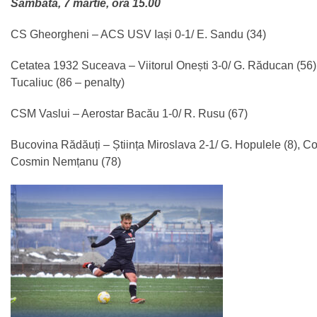
Sâmbătă, 7 martie, ora 15.00
CS Gheorgheni – ACS USV Iași 0-1/ E. Sandu (34)
Cetatea 1932 Suceava – Viitorul Onești 3-0/ G. Răducan (56),
Tucaliuc (86 – penalty)
CSM Vaslui – Aerostar Bacău 1-0/ R. Rusu (67)
Bucovina Rădăuți – Știința Miroslava 2-1/ G. Hopulele (8), C
Cosmin Nemțanu (78)