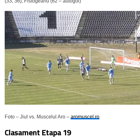
(33, 36), Fistogeanu (62 – autogol)
Foto – Jiul vs. Muscelul Aro –
aromuscel.ro
Clasament Etapa 19