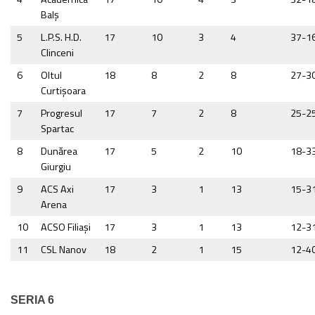
Balș
5
L.P.S. H.D.
17
10
3
4
37-1
Clinceni
6
Oltul
18
8
2
8
27-3
Curtişoara
7
Progresul
17
7
2
8
25-2
Spartac
8
Dunărea
17
5
2
10
18-3
Giurgiu
9
ACS Axi
17
3
1
13
15-3
Arena
10
ACSO Filiaşi
17
3
1
13
12-3
11
CSL Nanov
18
2
1
15
12-4
SERIA 6