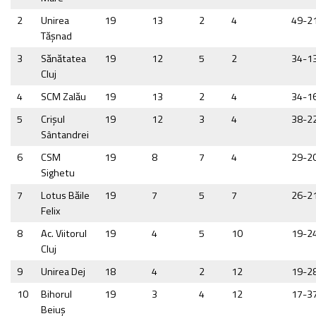
2
Unirea
19
13
2
4
49-2
Tăşnad
3
Sănătatea
19
12
5
2
34-1
Cluj
4
SCM Zalău
19
13
2
4
34-1
5
Crişul
19
12
3
4
38-2
Sântandrei
6
CSM
19
8
7
4
29-2
Sighetu
7
Lotus Băile
19
7
5
7
26-2
Felix
8
Ac. Viitorul
19
4
5
10
19-2
Cluj
9
Unirea Dej
18
4
2
12
19-2
10
Bihorul
19
3
4
12
17-3
Beiuş