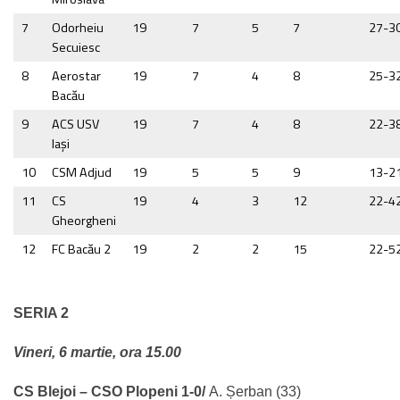
7
Odorheiu
19
7
5
7
27-3
Secuiesc
8
Aerostar
19
7
4
8
25-3
Bacău
9
ACS USV
19
7
4
8
22-3
Iaşi
10
CSM Adjud
19
5
5
9
13-2
11
CS
19
4
3
12
22-4
Gheorgheni
12
FC Bacău 2
19
2
2
15
22-5
SERIA 2
Vineri, 6 martie, ora 15.00
CS Blejoi – CSO Plopeni 1-0/
A. Șerban (33)