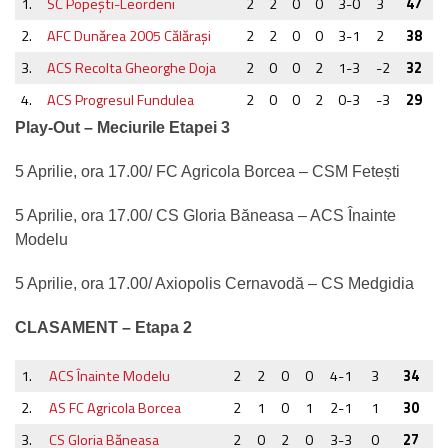
1.
SC Popeşti-Leordeni
2
2
0
0
3-0
3
47
2.
AFC Dunărea 2005 Călăraşi
2
2
0
0
3-1
2
38
3.
ACS Recolta Gheorghe Doja
2
0
0
2
1-3
-2
32
4.
ACS Progresul Fundulea
2
0
0
2
0-3
-3
29
Play-Out – Meciurile Etapei 3
5 Aprilie, ora 17.00/ FC Agricola Borcea – CSM Fetești
5 Aprilie, ora 17.00/ CS Gloria Băneasa – ACS Înainte
Modelu
5 Aprilie, ora 17.00/ Axiopolis Cernavodă – CS Medgidia
CLASAMENT – Etapa 2
1.
ACS Înainte Modelu
2
2
0
0
4-1
3
34
2.
AS FC Agricola Borcea
2
1
0
1
2-1
1
30
3.
CS Gloria Băneasa
2
0
2
0
3-3
0
27