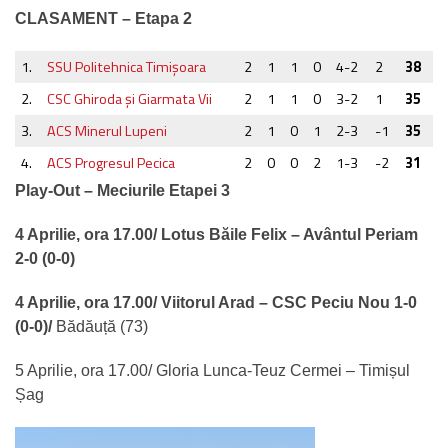
CLASAMENT – Etapa 2
1.
SSU Politehnica Timișoara
2
1
1
0
4-2
2
38
2.
CSC Ghiroda şi Giarmata Vii
2
1
1
0
3-2
1
35
3.
ACS Minerul Lupeni
2
1
0
1
2-3
-1
35
4.
ACS Progresul Pecica
2
0
0
2
1-3
-2
31
Play-Out – Meciurile Etapei 3
4 Aprilie, ora 17.00/ Lotus Băile Felix – Avântul Periam
2-0 (0-0)
4 Aprilie, ora 17.00/ Viitorul Arad – CSC Peciu Nou 1-0
(0-0)/
Bădăuță (73)
5 Aprilie, ora 17.00/ Gloria Lunca-Teuz Cermei – Timișul
Șag