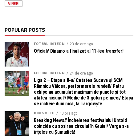
VINERI
POPULAR POSTS
FOTBAL INTERN
23 de ore ago
Oficial// Dinamo a finalizat al 11-lea transfer!
FOTBAL INTERN
24 de ore ago
Liga 2 – Etapa a II-a/ Cetatea Suceva și SCM
Râmnicu Vâlcea, performerele rundei!/ Patru
echipe au acumulat maximum de puncte și tot
atâtea niciunul!/ Medie de 3 goluri pe meci/ Etapa
se încheie duminică, la Târgoviște
DIN VOLEU
13 ore ago
Breaking News// Încheierea festivalului Untold
coincide cu sosirea circului în Gruia!/ Varga s-a
înțeles cu Șumudică!