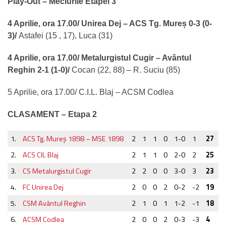
Play-Out – Meciurile Etapei 3
4 Aprilie, ora 17.00/ Unirea Dej – ACS Tg. Mureș 0-3 (0-
3)/
Astafei (15 , 17), Luca (31)
4 Aprilie, ora 17.00/ Metalurgistul Cugir – Avântul
Reghin 2-1 (1-0)/
Cocan (22, 88) – R. Suciu (85)
5 Aprilie, ora 17.00/ C.I.L. Blaj – ACSM Codlea
CLASAMENT – Etapa 2
1.
ACS Tg. Mureş 1898 – MSE 1898
2
1
1
0
1-0
1
27
2.
ACS CIL Blaj
2
1
1
0
2-0
2
25
3.
CS Metalurgistul Cugir
2
2
0
0
3-0
3
23
4.
FC Unirea Dej
2
0
0
2
0-2
-2
19
5.
CSM Avântul Reghin
2
1
0
1
1-2
-1
18
6.
ACSM Codlea
2
0
0
2
0-3
-3
4