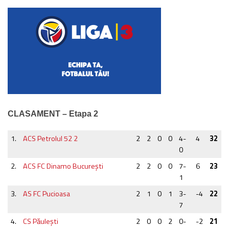
CLASAMENT – Etapa 2
1.
ACS Petrolul 52 2
2
2
0
0
4-
4
32
0
2.
ACS FC Dinamo Bucureşti
2
2
0
0
7-
6
23
1
3.
AS FC Pucioasa
2
1
0
1
3-
-4
22
7
4.
CS Păuleşti
2
0
0
2
0-
-2
21