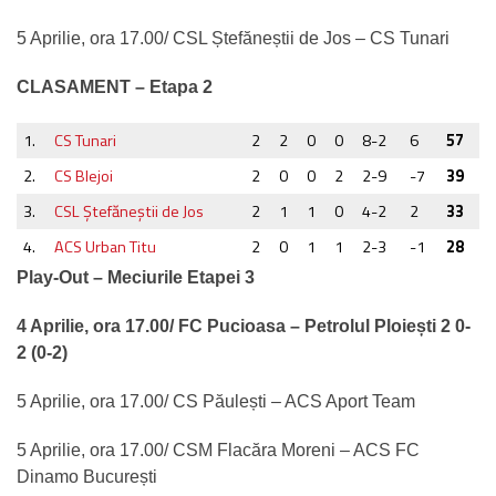
5 Aprilie, ora 17.00/ CSL Ștefăneștii de Jos – CS Tunari
CLASAMENT – Etapa 2
1.
CS Tunari
2
2
0
0
8-2
6
57
2.
CS Blejoi
2
0
0
2
2-9
-7
39
3.
CSL Ştefăneştii de Jos
2
1
1
0
4-2
2
33
4.
ACS Urban Titu
2
0
1
1
2-3
-1
28
Play-Out – Meciurile Etapei 3
4 Aprilie, ora 17.00/ FC Pucioasa – Petrolul Ploiești 2 0-
2 (0-2)
5 Aprilie, ora 17.00/ CS Păulești – ACS Aport Team
5 Aprilie, ora 17.00/ CSM Flacăra Moreni – ACS FC
Dinamo București