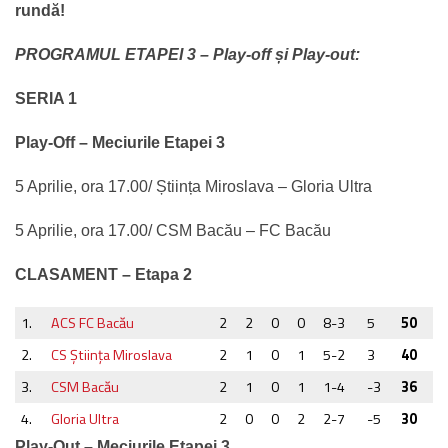
rundă!
PROGRAMUL ETAPEI 3 – Play-off și Play-out:
SERIA 1
Play-Off – Meciurile Etapei 3
5 Aprilie, ora 17.00/ Știința Miroslava – Gloria Ultra
5 Aprilie, ora 17.00/ CSM Bacău – FC Bacău
CLASAMENT – Etapa 2
1.
ACS FC Bacău
2
2
0
0
8-3
5
50
2.
CS Ştiinţa Miroslava
2
1
0
1
5-2
3
40
3.
CSM Bacău
2
1
0
1
1-4
-3
36
4.
Gloria Ultra
2
0
0
2
2-7
-5
30
Play-Out – Meciurile Etapei 3