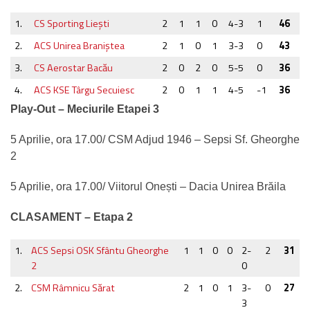
1.
CS Sporting Lieşti
2
1
1
0
4-3
1
46
2.
ACS Unirea Braniştea
2
1
0
1
3-3
0
43
3.
CS Aerostar Bacău
2
0
2
0
5-5
0
36
4.
ACS KSE Târgu Secuiesc
2
0
1
1
4-5
-1
36
Play-Out – Meciurile Etapei 3
5 Aprilie, ora 17.00/ CSM Adjud 1946 – Sepsi Sf. Gheorghe
2
5 Aprilie, ora 17.00/ Viitorul Onești – Dacia Unirea Brăila
CLASAMENT – Etapa 2
1.
ACS Sepsi OSK Sfântu Gheorghe
1
1
0
0
2-
2
31
2
0
2.
CSM Râmnicu Sărat
2
1
0
1
3-
0
27
3