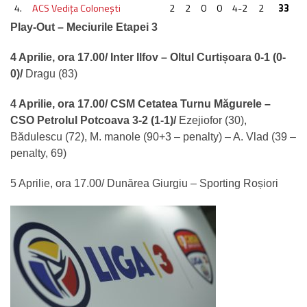
4.
ACS Vediţa Coloneşti
2
2
0
0
4-2
2
33
Play-Out – Meciurile Etapei 3
4 Aprilie, ora 17.00/ Inter Ilfov – Oltul Curtișoara 0-1 (0-
0)/
Dragu (83)
4 Aprilie, ora 17.00/ CSM Cetatea Turnu Măgurele –
CSO Petrolul Potcoava 3-2 (1-1)/
Ezejiofor (30),
Bădulescu (72), M. manole (90+3 – penalty) – A. Vlad (39 –
penalty, 69)
5 Aprilie, ora 17.00/ Dunărea Giurgiu – Sporting Roșiori