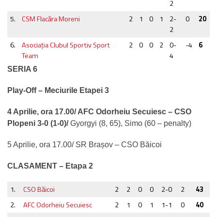
2
5.
CSM Flacăra Moreni
2
1
0
1
2-
0
20
2
6.
Asociaţia Clubul Sportiv Sport
2
0
0
2
0-
-4
6
Team
4
SERIA 6
Play-Off – Meciurile Etapei 3
4 Aprilie, ora 17.00/ AFC Odorheiu Secuiesc – CSO
Plopeni 3-0 (1-0)/
Gyorgyi (8, 65), Simo (60 – penalty)
5 Aprilie, ora 17.00/ SR Brașov – CSO Băicoi
CLASAMENT – Etapa 2
1.
CSO Băicoi
2
2
0
0
2-0
2
43
2.
AFC Odorheiu Secuiesc
2
1
0
1
1-1
0
40