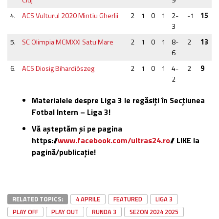
4.
ACS Vulturul 2020 Mintiu Gherlii
2
1
0
1
2-
-1
15
3
5.
SC Olimpia MCMXXI Satu Mare
2
1
0
1
8-
2
13
6
6.
ACS Diosig Bihardiószeg
2
1
0
1
4-
2
9
2
Materialele despre Liga 3 le regăsiți în Secțiunea
Fotbal Intern – Liga 3!
Vă așteptăm și pe pagina
https://
www.facebook.com/ultras24.ro
// LIKE la
pagină/publicație!
RELATED TOPICS:
4 APRILE
FEATURED
LIGA 3
PLAY OFF
PLAY OUT
RUNDA 3
SEZON 2024 2025