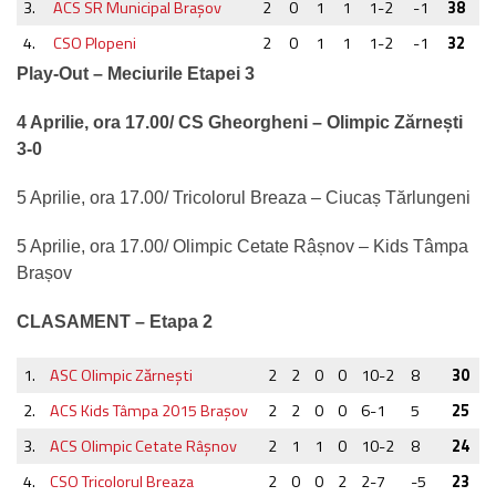
3.
ACS SR Municipal Braşov
2
0
1
1
1-2
-1
38
4.
CSO Plopeni
2
0
1
1
1-2
-1
32
Play-Out – Meciurile Etapei 3
4 Aprilie, ora 17.00/ CS Gheorgheni – Olimpic Zărnești
3-0
5 Aprilie, ora 17.00/ Tricolorul Breaza – Ciucaș Tărlungeni
5 Aprilie, ora 17.00/ Olimpic Cetate Râșnov – Kids Tâmpa
Brașov
CLASAMENT – Etapa 2
1.
ASC Olimpic Zărneşti
2
2
0
0
10-2
8
30
2.
ACS Kids Tâmpa 2015 Braşov
2
2
0
0
6-1
5
25
3.
ACS Olimpic Cetate Râşnov
2
1
1
0
10-2
8
24
4.
CSO Tricolorul Breaza
2
0
0
2
2-7
-5
23