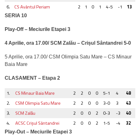
6.
CS Avântul Periam
2
1
0
1
4-5
-1
13
SERIA 10
Play-Off – Meciurile Etapei 3
4 Aprilie, ora 17.00/ SCM Zalău – Crișul Sântandrei 5-0
5 Aprilie, ora 17.00/ CSM Olimpia Satu Mare – CS Minaur
Baia Mare
CLASAMENT – Etapa 2
1.
CS Minaur Baia Mare
2
2
0
0
5-1
4
48
2.
CSM Olimpia Satu Mare
2
2
0
0
3-0
3
43
3.
SCM Zalău
2
0
0
2
0-3
-3
40
4.
ACSC Crişul Sântandrei
2
0
0
2
1-5
-4
32
Play-Out – Meciurile Etapei 3