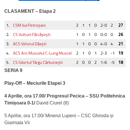
CLASAMENT – Etapa 2
1.
CSM Jiul Petroşani
2
1
1
0
2-0
2
27
2.
CS Vulturii Fărcăşeşti
1
0
1
0
0-0
0
26
3.
ACS Viitorul Dăeşti
1
1
0
0
4-0
4
21
4.
ACS Aro Muscelul C-Lung Muscel
2
1
0
1
2-3
-1
19
5.
CS Gilortul Târgu Cărbuneşti
2
0
0
2
1-6
-5
18
SERIA 9
Play-Off – Meciurile Etapei 3
4 Aprilie, ora 17.00/ Progresul Pecica – SSU Politehnica
Timișoara 0-1/
David Ciurel (8)
5 Aprilie, ora 17.00/ Minerul Lupeni – CSC Ghiroda și
Giarmata Vii