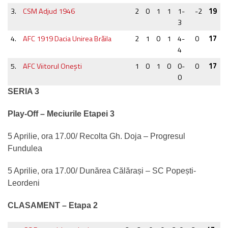
3.
CSM Adjud 1946
2
0
1
1
1-
-2
19
3
4.
AFC 1919 Dacia Unirea Brăila
2
1
0
1
4-
0
17
4
5.
AFC Viitorul Onești
1
0
1
0
0-
0
17
0
SERIA 3
Play-Off – Meciurile Etapei 3
5 Aprilie, ora 17.00/ Recolta Gh. Doja – Progresul
Fundulea
5 Aprilie, ora 17.00/ Dunărea Călărași – SC Popești-
Leordeni
CLASAMENT – Etapa 2