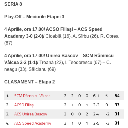
SERIA 8
Play-Off – Meciurile Etapei 3
4 Aprilie, ora 17.00/ ACSO Filiași – ACS Speed
Academy 3-0 (2-0)/
Cioablă (16), A. Sîrbu (26). R. Oprea
(87)
4 Aprilie, ora 17.00/ Unirea Bascov – SCM Râmnicu
Vâlcea 2-2 (1-1)/
Troană (22), I. Teodorescu (67) – C.
neagu (33), Sălcianu (69)
CLASAMENT – Etapa 2
1.
SCM Râmnicu Vâlcea
2
2
0
0
6-1
5
54
2.
ACSO Filiaşi
2
1
0
1
3-3
0
37
3.
ACS Unirea Bascov
2
0
0
2
2-4
-2
31
4.
ACS Speed Academy
2
1
0
1
2-5
-3
31