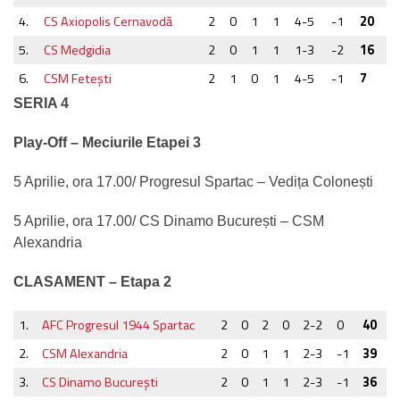
4.
CS Axiopolis Cernavodă
2
0
1
1
4-5
-1
20
5.
CS Medgidia
2
0
1
1
1-3
-2
16
6.
CSM Feteşti
2
1
0
1
4-5
-1
7
SERIA 4
Play-Off – Meciurile Etapei 3
5 Aprilie, ora 17.00/ Progresul Spartac – Vedița Colonești
5 Aprilie, ora 17.00/ CS Dinamo București – CSM
Alexandria
CLASAMENT – Etapa 2
1.
AFC Progresul 1944 Spartac
2
0
2
0
2-2
0
40
2.
CSM Alexandria
2
0
1
1
2-3
-1
39
3.
CS Dinamo Bucureşti
2
0
1
1
2-3
-1
36