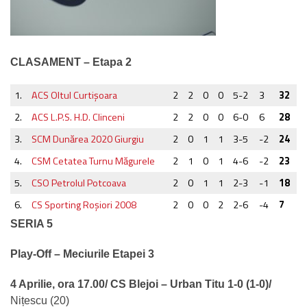
CLASAMENT – Etapa 2
1.
ACS Oltul Curtişoara
2
2
0
0
5-2
3
32
2.
ACS L.P.S. H.D. Clinceni
2
2
0
0
6-0
6
28
3.
SCM Dunărea 2020 Giurgiu
2
0
1
1
3-5
-2
24
4.
CSM Cetatea Turnu Măgurele
2
1
0
1
4-6
-2
23
5.
CSO Petrolul Potcoava
2
0
1
1
2-3
-1
18
6.
CS Sporting Roşiori 2008
2
0
0
2
2-6
-4
7
SERIA 5
Play-Off – Meciurile Etapei 3
4 Aprilie, ora 17.00/ CS Blejoi – Urban Titu 1-0 (1-0)/
Nițescu (20)