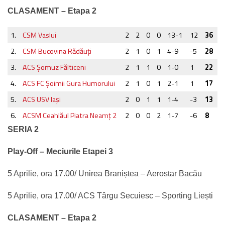
CLASAMENT – Etapa 2
1.
CSM Vaslui
2
2
0
0
13-1
12
36
2.
CSM Bucovina Rădăuţi
2
1
0
1
4-9
-5
28
3.
ACS Şomuz Fălticeni
2
1
1
0
1-0
1
22
4.
ACS FC Şoimii Gura Humorului
2
1
0
1
2-1
1
17
5.
ACS USV Iaşi
2
0
1
1
1-4
-3
13
6.
ACSM Ceahlăul Piatra Neamţ 2
2
0
0
2
1-7
-6
8
SERIA 2
Play-Off – Meciurile Etapei 3
5 Aprilie, ora 17.00/ Unirea Braniștea – Aerostar Bacău
5 Aprilie, ora 17.00/ ACS Târgu Secuiesc – Sporting Liești
CLASAMENT – Etapa 2