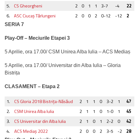
5.
CS Gheorgheni
2
0
1
1
3-7
-4
22
6.
ASC Ciucaş Tărlungeni
2
0
0
2
0-12
-12
2
SERIA 7
Play-Off – Meciurile Etapei 3
5 Aprilie, ora 17.00/ CSM Unirea Alba Iulia – ACS Mediaș
5 Aprilie, ora 17.00/ Universitar din Alba Iulia – Gloria
Bistrița
CLASAMENT – Etapa 2
1.
CS Gloria 2018 Bistriţa-Năsăud
2
1
1
0
3-2
1
47
2.
CSM Unirea Alba Iulia
2
1
1
0
1-0
1
45
3.
CS Universitar din Alba Iulia
2
1
0
1
2-2
0
42
4.
ACS Mediaş 2022
2
0
0
2
3-5
-2
28