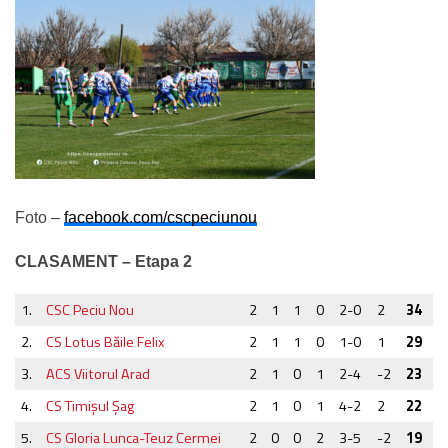
Foto –
facebook.com/cscpeciunou
CLASAMENT – Etapa 2
1.
CSC Peciu Nou
2
1
1
0
2-0
2
34
2.
CS Lotus Băile Felix
2
1
1
0
1-0
1
29
3.
ACS Viitorul Arad
2
1
0
1
2-4
-2
23
4.
CS Timişul Şag
2
1
0
1
4-2
2
22
5.
CS Gloria Lunca-Teuz Cermei
2
0
0
2
3-5
-2
19