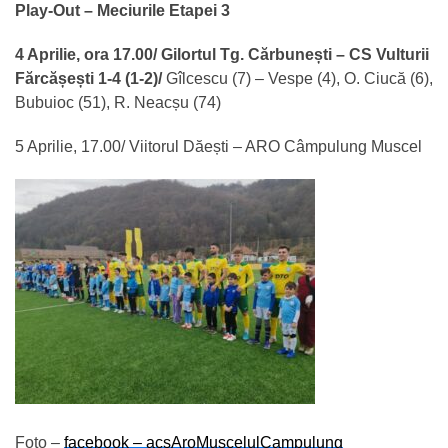
Play-Out – Meciurile Etapei 3
4 Aprilie, ora 17.00/ Gilortul Tg. Cărbunești – CS Vulturii
Fărcășești 1-4 (1-2)/
Gîlcescu (7) – Vespe (4), O. Ciucă (6),
Bubuioc (51), R. Neacșu (74)
5 Aprilie, 17.00/ Viitorul Dăești – ARO Câmpulung Muscel
Foto –
facebook – acsAroMuscelulCampulung