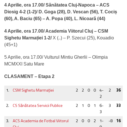
4 Aprilie, ora 17.00/ Sănătatea Cluj-Napoca – ACS
Diosig 4-2 (1-2)/ D. Goga (28), D. Vescan (56), T. Cociș
(60), A. Baciu (65) – A. Popa (40), L. Nicoară (44)
4 Aprilie, ora 17.00/ Academia Viitorul Cluj – CSM
Sighetu Marmației 1-2/
X (..) – P. Szecui (25), Kouadio
(45+1)
5 Aprilie, ora 17.00/ Vulturul Mintiu Gherlii – Olimpia
MCMXXI Satu Mare
CLASAMENT – Etapa 2
1.
CSM Sighetu Marmaţiei
2
2
0
0
4-
2
36
2
2.
CS Sănătatea Servicii Publice
2
1
0
1
6-
3
33
3
3.
ACS Academia de Fotbal Viitorul
2
0
0
2
1-
-8
16
Cluj
9