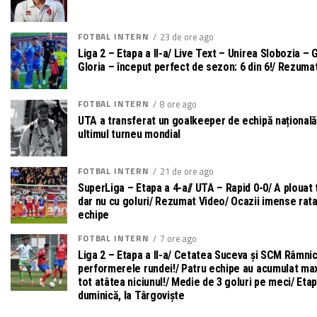
FOTBAL INTERN
23 de ore ago
Liga 2 – Etapa a II-a/ Live Text – Unirea Slobozia – G
Gloria – început perfect de sezon: 6 din 6!/ Rezuma
FOTBAL INTERN
8 ore ago
UTA a transferat un goalkeeper de echipă națională
ultimul turneu mondial
FOTBAL INTERN
21 de ore ago
SuperLiga – Etapa a 4-a// UTA – Rapid 0-0/ A plouat t
dar nu cu goluri/ Rezumat Video/ Ocazii imense rat
echipe
FOTBAL INTERN
7 ore ago
Liga 2 – Etapa a II-a/ Cetatea Suceva și SCM Râmni
performerele rundei!/ Patru echipe au acumulat ma
tot atâtea niciunul!/ Medie de 3 goluri pe meci/ Eta
duminică, la Târgoviște