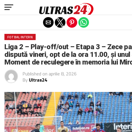
Exit mobile version
FOTBAL INTERN
Liga 2 – Play-off/out – Etapa 3 – Zece pa
dispută vineri, opt de la ora 11.00, și unu
Moment de reculegere în memoria lui Mi
Published on
aprilie 8, 2026
By
Ultras24