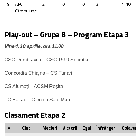
8
AFC
2
0
0
2
1-10
Câmpulung
Play-out – Grupa B – Program Etapa 3
Vineri, 10 aprilie, ora 11.00
CSC Dumbrăvița – CSC 1599 Șelimbăr
Concordia Chiajna – CS Tunari
CS Afumați – ACSM Reșița
FC Bacău – Olimpia Satu Mare
Clasament Etapa 2
#
Club
Meciuri
Victorii
Egal
Înfrângeri
Golave