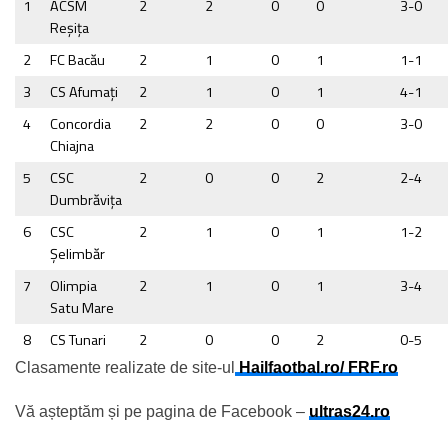
1
ACSM
2
2
0
0
3-0
Reşiţa
2
FC Bacău
2
1
0
1
1-1
3
CS Afumaţi
2
1
0
1
4-1
4
Concordia
2
2
0
0
3-0
Chiajna
5
CSC
2
0
0
2
2-4
Dumbrăviţa
6
CSC
2
1
0
1
1-2
Şelimbăr
7
Olimpia
2
1
0
1
3-4
Satu Mare
8
CS Tunari
2
0
0
2
0-5
Clasamente realizate de site-ul
Hailfaotbal.ro/ FRF.ro
Vă așteptăm și pe pagina de Facebook –
ultras24.ro