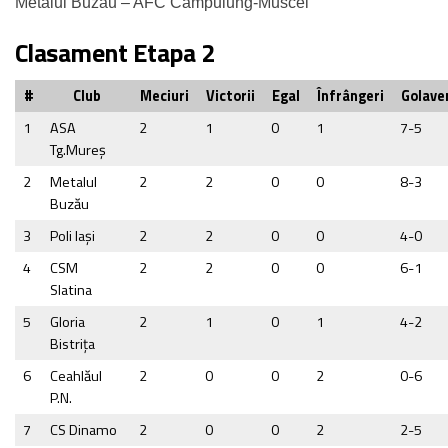
Metalul Buzău – AFC Câmpulung-Muscel
Clasament Etapa 2
#
Club
Meciuri
Victorii
Egal
Înfrângeri
Golave
1
ASA
2
1
0
1
7-5
Tg.Mureş
2
Metalul
2
2
0
0
8-3
Buzău
3
Poli Iaşi
2
2
0
0
4-0
4
CSM
2
2
0
0
6-1
Slatina
5
Gloria
2
1
0
1
4-2
Bistrița
6
Ceahlăul
2
0
0
2
0-6
P.N.
7
CS Dinamo
2
0
0
2
2-5