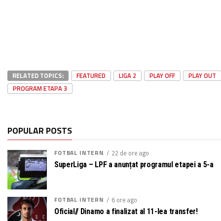
RELATED TOPICS:
FEATURED
LIGA 2
PLAY OFF
PLAY OUT
PROGRAM ETAPA 3
POPULAR POSTS
FOTBAL INTERN
22 de ore ago
SuperLiga – LPF a anunțat programul etapei a 5-a
FOTBAL INTERN
6 ore ago
Oficial// Dinamo a finalizat al 11-lea transfer!