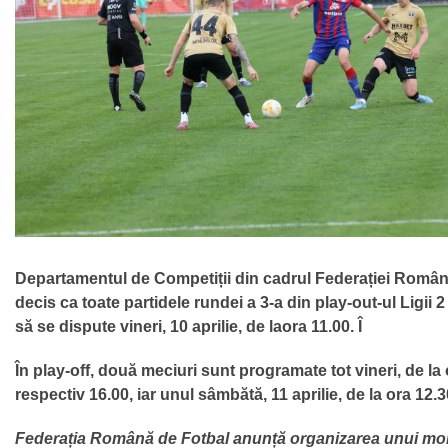
Departamentul de Competiții din cadrul Federației Român
decis ca toate partidele rundei a 3-a din play-out-ul Ligii 
să se dispute vineri, 10 aprilie, de laora 11.00. Î
În play-off, două meciuri sunt programate tot vineri, de la 
respectiv 16.00, iar unul sâmbătă, 11 aprilie, de la ora 12.3
Federația Română de Fotbal anunță organizarea unui m