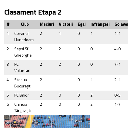
Clasament Etapa 2
#
Club
Meciuri
Victorii
Egal
Înfrângeri
Golave
1
Corvinul
2
1
0
1
1-1
Hunedoara
2
Sepsi Sf.
2
2
0
0
4-0
Gheorghe
3
FC
2
2
0
0
7-1
Voluntari
4
Steaua
2
1
0
1
2-1
Bucureşti
5
FC Bihor
2
0
0
2
0-5
6
Chindia
2
0
0
2
1-7
Târgovişte