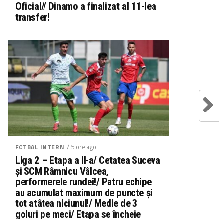
Oficial// Dinamo a finalizat al 11-lea
transfer!
/ 5 ore ago
FOTBAL INTERN
Liga 2 – Etapa a II-a/ Cetatea Suceva
și SCM Râmnicu Vâlcea,
performerele rundei!/ Patru echipe
au acumulat maximum de puncte și
tot atâtea niciunul!/ Medie de 3
goluri pe meci/ Etapa se încheie