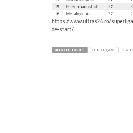
15
FC Hermannstadt
27
3
16
Metaloglobus
27
2
https://www.ultras24.ro/superliga
de-start/
RELATED TOPICS
FC BOTO;ANI
FEATU