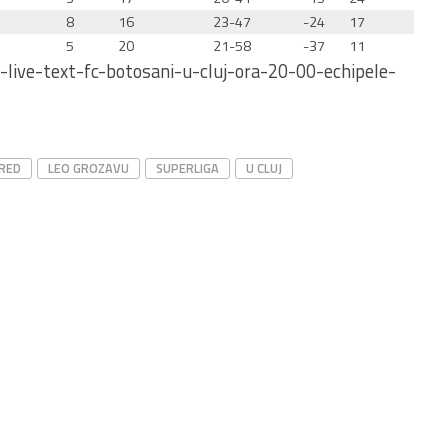
8
16
23-47
-24
17
5
20
21-58
-37
11
-live-text-fc-botosani-u-cluj-ora-20-00-echipele-
RED
LEO GROZAVU
SUPERLIGA
U CLUJ