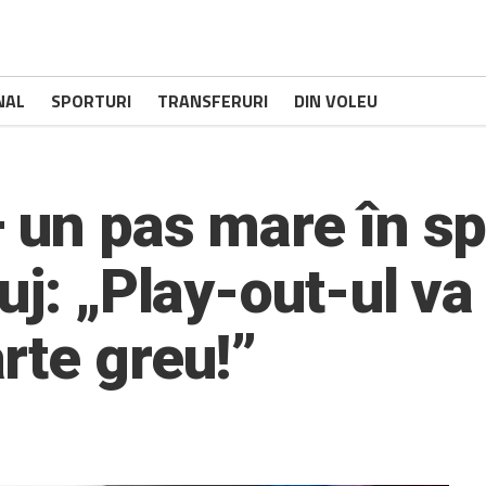
NAL
SPORTURI
TRANSFERURI
DIN VOLEU
 un pas mare în sp
uj: „Play-out-ul va 
rte greu!”