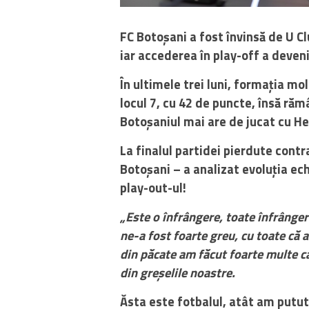
FC Botoșani a fost învinsă de U Cl
iar accederea în play-off a deven
În ultimele trei luni, formația mo
locul 7, cu 42 de puncte, însă ră
Botoșaniul mai are de jucat cu He
La finalul partidei pierdute contr
Botoșani – a analizat evoluția ech
play-out-ul!
„Este o înfrângere, toate înfrângeri
ne-a fost foarte greu, cu toate că 
din păcate am făcut foarte multe ca
din greșelile noastre.
Ăsta este fotbalul, atât am putut 