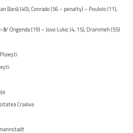
an Bană (40), Conrado (56 – penalty) – Poulolo (11),
1-3
/ Ongenda (19) – Jovo Lukic (4, 15), Drammeh (55)
Ploiești
ești
nța
sitatea Craiova
rmannstadt