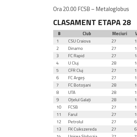
Ora 20.00 FCSB – Metaloglobus
CLASAMENT ETAPA 28
#
Club
Meciuri
1
CSU Craiova
27
1
2
Dinamo
27
1
3
FC Rapid
27
1
4
U Cluj
28
1
5
CFR Cluj
27
1
6
FC Argeş
27
1
7
FC Botoşani
28
1
8
UTA
28
1
9
Oţelul Galaţi
28
1
10
FCSB
27
1
11
Farul
27
1
12
Petrolul
27
6
13
FK Csikszereda
27
6
14
Unirea Slobozia
27
7