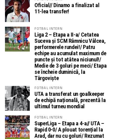
Oficial// Dinamo a finalizat al
11-lea transfer!
FOTBAL INTERN
Liga 2 – Etapa a II-a/ Cetatea
Suceva și SCM Râmnicu Vâlcea,
performerele rundei!/ Patru
echipe au acumulat maximum de
puncte și tot atâtea niciunul!/
Medie de 3 goluri pe meci/ Etapa
se încheie duminică, la
Târgoviște
FOTBAL INTERN
UTA a transferat un goalkeeper
de echipă națională, prezentă la
ultimul turneu mondial
FOTBAL INTERN
SuperLiga – Etapa a 4-a// UTA –
Rapid 0-0/ A plouat torențial la
Arad, dar nu cu goluri/ Rezumat