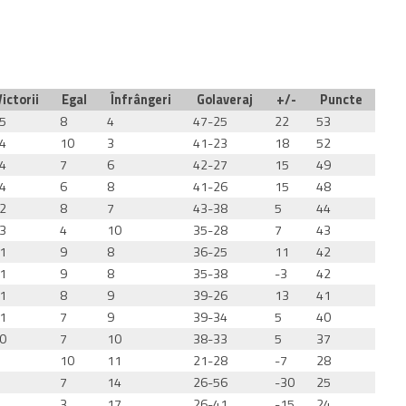
Victorii
Egal
Înfrângeri
Golaveraj
+/-
Puncte
5
8
4
47-25
22
53
4
10
3
41-23
18
52
4
7
6
42-27
15
49
4
6
8
41-26
15
48
2
8
7
43-38
5
44
3
4
10
35-28
7
43
1
9
8
36-25
11
42
1
9
8
35-38
-3
42
1
8
9
39-26
13
41
1
7
9
39-34
5
40
0
7
10
38-33
5
37
10
11
21-28
-7
28
7
14
26-56
-30
25
3
17
26-41
-15
24