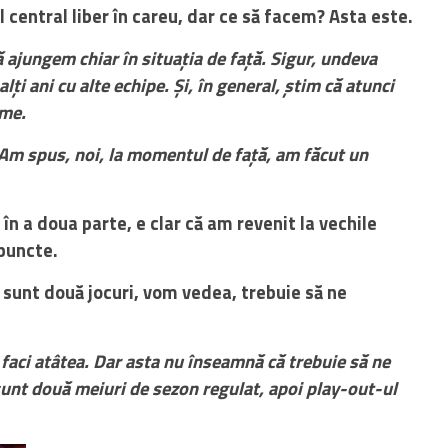
 central liber în careu, dar ce să facem? Asta este.
ajungem chiar în situația de față. Sigur, undeva
alți ani cu alte echipe. Și, în general, știm că atunci
eme.
Am spus, noi, la momentul de față, am făcut un
n a doua parte, e clar că am revenit la vechile
puncte.
ai sunt două jocuri, vom vedea, trebuie să ne
faci atâtea. Dar asta nu înseamnă că trebuie să ne
unt două meiuri de sezon regulat, apoi play-out-ul