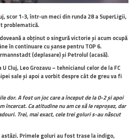
uj, scor 1-3, într-un meci din runda 28 a SuperLigii,
it problematică.
ldoveană a obținut o singură victorie și acum ocupă
mâne în continuare cu șanse pentru TOP 6.
rmannstadt (deplasare) și Petrolul (acasă).
a U Cluj, Leo Grozavu – tehnicianul celor de la FC
ipei sale și apoi a vorbit despre cât de greu va fi
le dor. A fost un joc care a început de la 0-2 și apoi
am încercat. Ca atitudine nu am ce să le reproșez, dar
douri. Trei, mai exact, cele trei goluri s-au născut
astăzi. Primele goluri au fost trase la indigo,