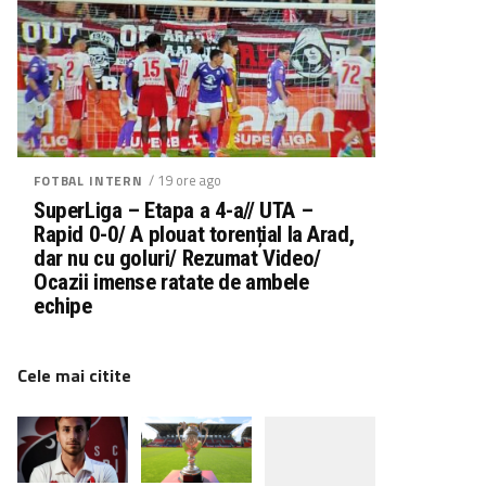
/ 19 ore ago
FOTBAL INTERN
SuperLiga – Etapa a 4-a// UTA –
Rapid 0-0/ A plouat torențial la Arad,
dar nu cu goluri/ Rezumat Video/
Ocazii imense ratate de ambele
echipe
Cele mai citite