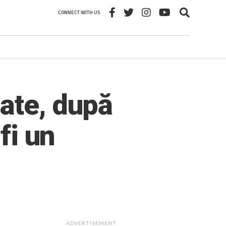
CONNECT WITH US
ate, după
fi un
ADVERTISEMENT