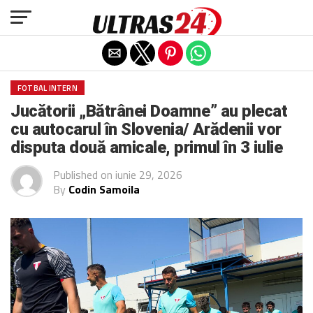
Exit mobile version
FOTBAL INTERN
Jucătorii „Bătrânei Doamne” au plecat
cu autocarul în Slovenia/ Arădenii vor
disputa două amicale, primul în 3 iulie
Published on
iunie 29, 2026
By
Codin Samoila