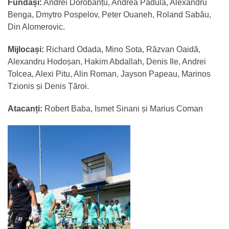
Fundași:
Andrei Dorobanțu, Andrea Padula, Alexandru
Benga, Dmytro Pospelov, Peter Ouaneh, Roland Sabău,
Din Alomerovic.
Mijlocași:
Richard Odada, Mino Sota, Răzvan Oaidă,
Alexandru Hodoșan, Hakim Abdallah, Denis Ile, Andrei
Tolcea, Alexi Pitu, Alin Roman, Jayson Papeau, Marinos
Tzionis și Denis Țăroi.
Atacanți:
Robert Baba, Ismet Sinani și Marius Coman