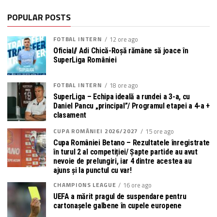
POPULAR POSTS
FOTBAL INTERN
12 ore ago
Oficial// Adi Chică-Roșă rămâne să joace în
SuperLiga României
FOTBAL INTERN
18 ore ago
SuperLiga – Echipa ideală a rundei a 3-a, cu
Daniel Pancu „principal”/ Programul etapei a 4-a +
clasament
CUPA ROMÂNIEI 2026/2027
15 ore ago
Cupa României Betano – Rezultatele înregistrate
în turul 2 al competiției/ Șapte partide au avut
nevoie de prelungiri, iar 4 dintre acestea au
ajuns și la punctul cu var!
CHAMPIONS LEAGUE
16 ore ago
UEFA a mărit pragul de suspendare pentru
cartonașele galbene în cupele europene