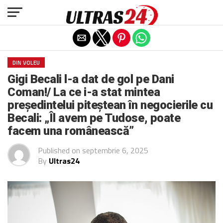
Exit mobile version
DIN VOLEU
Gigi Becali l-a dat de gol pe Dani
Coman!/ La ce i-a stat mintea
președintelui piteștean în negocierile cu
Becali: „Îl avem pe Tudose, poate
facem una românească”
Published on
septembrie 6, 2025
By
Ultras24