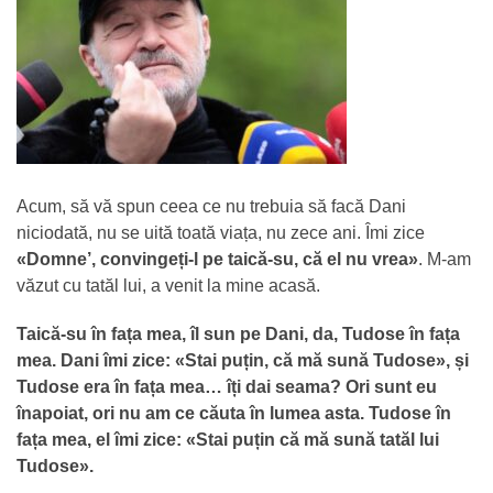
Acum, să vă spun ceea ce nu trebuia să facă Dani
niciodată, nu se uită toată viața, nu zece ani. Îmi zice
«Domne’, convingeți-l pe taică-su, că el nu vrea»
. M-am
văzut cu tatăl lui, a venit la mine acasă.
Taică-su în fața mea, îl sun pe Dani, da, Tudose în fața
mea. Dani îmi zice: «Stai puțin, că mă sună Tudose», și
Tudose era în fața mea… îți dai seama? Ori sunt eu
înapoiat, ori nu am ce căuta în lumea asta. Tudose în
fața mea, el îmi zice: «Stai puțin că mă sună tatăl lui
Tudose».