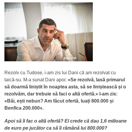
Rezolv cu Tudose, i-am zis lui Dani că am rezolvat cu
taică-su. M-a sunat Dani apoi:
«Se rezolvă, lasă primarul
să doarmă liniștit în noaptea asta, să se liniștească și o
rezolvăm, dar trebuie să faci o altă ofertă.» I-am zis:
«Băi, ești nebun? Am făcut ofertă, luați 800.000 și
Benfica 200.000».
Apoi să îi fac o altă ofertă? El crede că dau 1,6 milioane
de euro pe jucător ca să îi rămână lui 800.000?