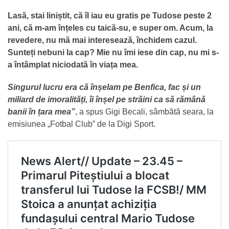
Lasă, stai liniștit, că îl iau eu gratis pe Tudose peste 2
ani, că m-am înțeles cu taică-su, e super om. Acum, la
revedere, nu mă mai interesează, închidem cazul.
Sunteți nebuni la cap? Mie nu îmi iese din cap, nu mi s-
a întâmplat niciodată în viața mea.
Singurul lucru era că înșelam pe Benfica, fac și un
miliard de imoralități, îi înșel pe străini ca să rămână
banii în țara mea”
, a spus Gigi Becali, sâmbătă seara, la
emisiunea „Fotbal Club” de la Digi Sport.