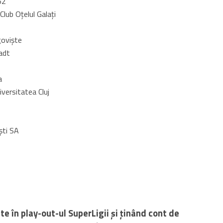
52
Club Oţelul Galaţi
govişte
adt
a
iversitatea Cluj
ști SA
e în play-out-ul SuperLigii și ținând cont de