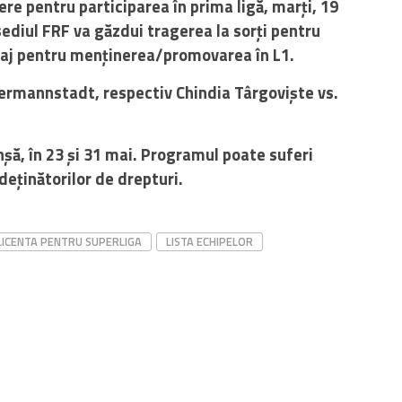
ere pentru participarea în prima ligă, marți, 19
sediul FRF va găzdui tragerea la sorți pentru
araj pentru menținerea/promovarea în L1.
 Hermannstadt, respectiv Chindia Târgoviște vs.
nșă, în 23 și 31 mai. Programul poate suferi
 deținătorilor de drepturi.
LICENTA PENTRU SUPERLIGA
LISTA ECHIPELOR