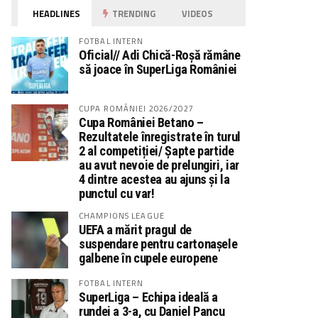
HEADLINES
TRENDING
VIDEOS
FOTBAL INTERN
Oficial// Adi Chică-Roșă rămâne
să joace în SuperLiga României
CUPA ROMÂNIEI 2026/2027
Cupa României Betano –
Rezultatele înregistrate în turul
2 al competiției/ Șapte partide
au avut nevoie de prelungiri, iar
4 dintre acestea au ajuns și la
punctul cu var!
CHAMPIONS LEAGUE
UEFA a mărit pragul de
suspendare pentru cartonașele
galbene în cupele europene
FOTBAL INTERN
SuperLiga – Echipa ideală a
rundei a 3-a, cu Daniel Pancu