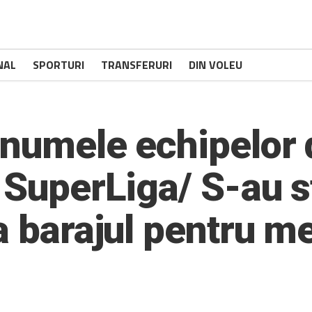
NAL
SPORTURI
TRANSFERURI
DIN VOLEU
 numele echipelor 
 SuperLiga/ S-au st
a barajul pentru m