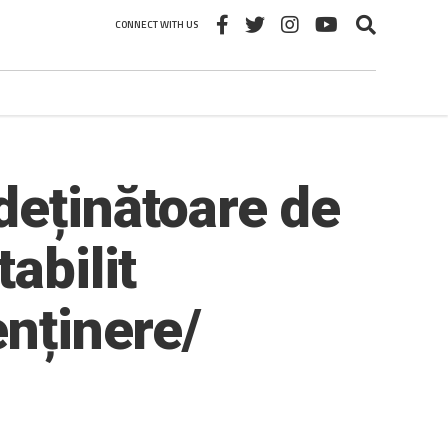
CONNECT WITH US
deținătoare de
abilit
enținere/