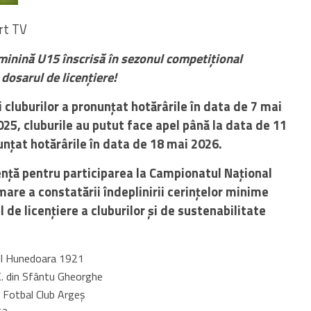
rt TV
minină U15 înscrisă în sezonul competițional
dosarul de licențiere!
 cluburilor a pronunțat hotărârile în data de 7 mai
5, cluburile au putut face apel până la data de 11
nțat hotărârile în data de 18 mai 2026.
ență pentru participarea la Campionatul Național
mare a constatării îndeplinirii cerințelor minime
 de licențiere a cluburilor și de sustenabilitate
nul Hunedoara 1921
K. din Sfântu Gheorghe
i Fotbal Club Argeş