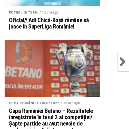
/ 15 ore ago
FOTBAL INTERN
Oficial// Adi Chică-Roșă rămâne să
joace în SuperLiga României
/ 18 ore ago
CUPA ROMÂNIEI 2026/2027
Cupa României Betano – Rezultatele
înregistrate în turul 2 al competiției/
Șapte partide au avut nevoie de