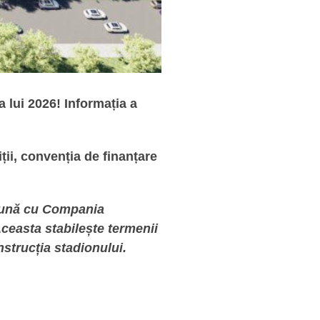
a lui 2026! Informația a
ii, convenția de finanțare
reună cu Compania
Aceasta stabilește termenii
nstrucția stadionului.