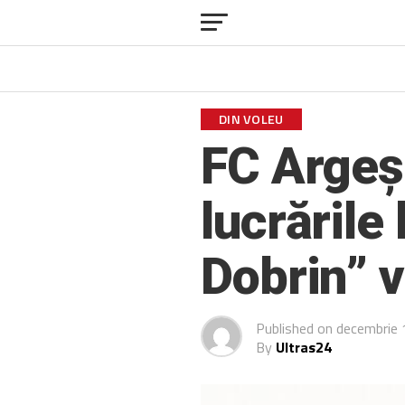
DIN VOLEU
FC Argeș
lucrările
Dobrin” v
Published on
decembrie 
By
Ultras24