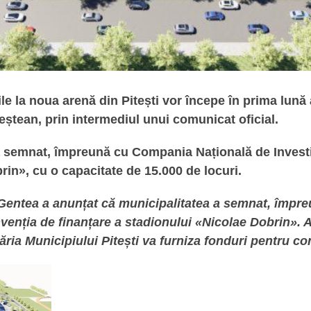
e la noua arenă din Pitești vor începe în prima lună 
teștean, prin intermediul unui comunicat oficial.
 semnat, împreună cu Compania Națională de Investiț
rin», cu o capacitate de 15.000 de locuri.
n Gentea a anunțat că municipalitatea a semnat, împ
nvenția de finanțare a stadionului «Nicolae Dobrin». 
măria Municipiului Pitești va furniza fonduri pentru co