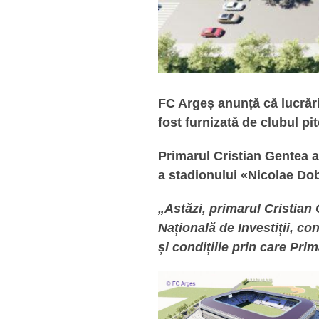
FC Argeș anunță că lucrăril
fost furnizată de clubul pi
Primarul Cristian Gentea a
a stadionului «Nicolae Dob
„Astăzi, primarul Cristia
Națională de Investiții, co
și condițiile prin care Pri