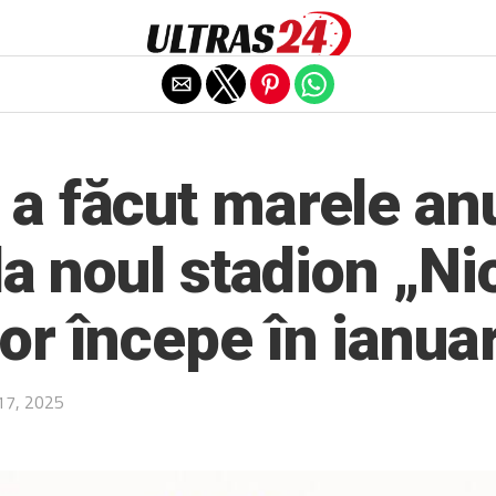
Exit mobile version
 a făcut marele an
 la noul stadion „Ni
or începe în ianua
17, 2025