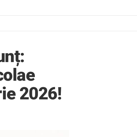
unț:
colae
rie 2026!