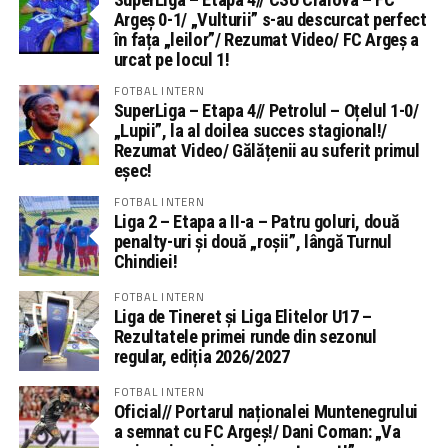
Argeș 0-1/ „Vulturii” s-au descurcat perfect
în fața „leilor”/ Rezumat Video/ FC Argeș a
urcat pe locul 1!
FOTBAL INTERN
SuperLiga – Etapa 4// Petrolul – Oțelul 1-0/
„Lupii”, la al doilea succes stagional!/
Rezumat Video/ Gălățenii au suferit primul
eșec!
FOTBAL INTERN
Liga 2 – Etapa a II-a – Patru goluri, două
penalty-uri și două „roșii”, lângă Turnul
Chindiei!
FOTBAL INTERN
Liga de Tineret și Liga Elitelor U17 –
Rezultatele primei runde din sezonul
regular, ediția 2026/2027
FOTBAL INTERN
Oficial// Portarul naționalei Muntenegrului
a semnat cu FC Argeș!/ Dani Coman: „Va