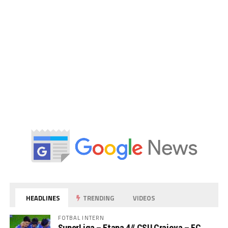
HEADLINES
TRENDING
VIDEOS
FOTBAL INTERN
SuperLiga – Etapa 4// CSU Craiova – FC