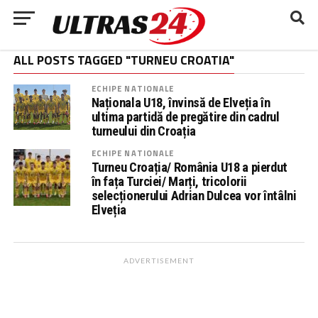
ALL POSTS TAGGED "TURNEU CROATIA"
ECHIPE NATIONALE
Naționala U18, învinsă de Elveția în
ultima partidă de pregătire din cadrul
turneului din Croația
ECHIPE NATIONALE
Turneu Croația/ România U18 a pierdut
în fața Turciei/ Marți, tricolorii
selecționerului Adrian Dulcea vor întâlni
Elveția
ADVERTISEMENT