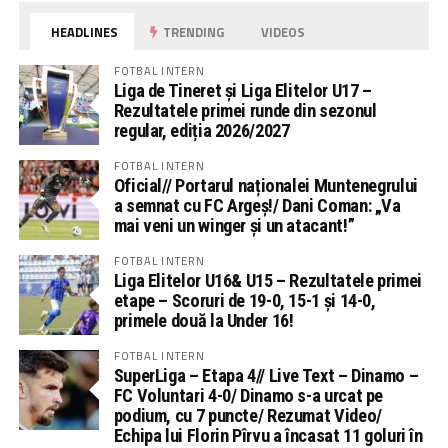
HEADLINES
TRENDING
VIDEOS
FOTBAL INTERN
Liga de Tineret și Liga Elitelor U17 –
Rezultatele primei runde din sezonul
regular, ediția 2026/2027
FOTBAL INTERN
Oficial// Portarul naționalei Muntenegrului
a semnat cu FC Argeș!/ Dani Coman: „Va
mai veni un winger și un atacant!”
FOTBAL INTERN
Liga Elitelor U16& U15 – Rezultatele primei
etape – Scoruri de 19-0, 15-1 și 14-0,
primele două la Under 16!
FOTBAL INTERN
SuperLiga – Etapa 4// Live Text – Dinamo –
FC Voluntari 4-0/ Dinamo s-a urcat pe
podium, cu 7 puncte/ Rezumat Video/
Echipa lui Florin Pîrvu a încasat 11 goluri în