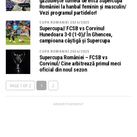
găzduiește turneul de elită Supercupa
României la hanbal feminin și masculin/
Vezi programul partidelor!
CUPA ROMANIEI 2024/2025
Supercupa// FCSB vs Corvinul
Hunedoara 3-0 (1-0)// În Ghencea,
campioana câștigă și Supercupa
CUPA ROMANIEI 2024/2025
Supercupa României – FCSB vs
Corvinul/ Cine arbitrează primul meci
oficial din noul sezon
PAGE 1 OF 2
1
2
ADVERTISEMENT