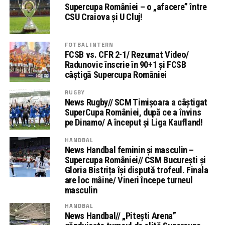
Supercupa României – o „afacere” între
CSU Craiova și U Cluj!
FOTBAL INTERN
FCSB vs. CFR 2-1/ Rezumat Video/
Radunovic înscrie în 90+1 și FCSB
câștigă Supercupa României
RUGBY
News Rugby// SCM Timișoara a câștigat
SuperCupa României, după ce a învins
pe Dinamo/ A început și Liga Kaufland!
HANDBAL
News Handbal feminin și masculin –
Supercupa României// CSM București și
Gloria Bistrița își dispută trofeul. Finala
are loc mâine/ Vineri începe turneul
masculin
HANDBAL
News Handbal// „Pitești Arena”