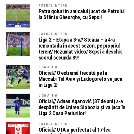
FOTBAL INTERN
Patru goluri în amicalul jucat de Petrolul
la Sfântu Gheorghe, cu Sepsi!
FOTBAL INTERN
Liga 2 – Etapa a 8-a// Steaua – a 4-a
remontada în acest sezon, pe propriul
teren!/ Rezumat video/ Sepsi a deschis
scorul secunda 39!
LIGA A II-A
Oficial// O extremă trecută pe la
Maccabi Tel Aviv și Ludogorets va juca
în Liga 2!
LIGA A II-A
Oficial// Adnan Aganović (37 de ani) s-a
despărțit de Unirea Slobozia și va juca în
Liga 2 Casa Pariurilor!
FOTBAL INTERN
Oficial// UTA a perfectat al 17-lea