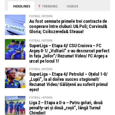
HEADLINES
TRENDING
VIDEOS
FOTBAL INTERN
Au fost semnate primele trei contracte de
cooperare între cluburi: U& Poli; Corvinul&
Gloria; Csikszereda& Steaua!
FOTBAL INTERN
SuperLiga – Etapa 4// CSU Craiova – FC
Argeș 0-1/ „Vulturii” s-au descurcat perfect
în fața „leilor”/ Rezumat Video/ FC Argeș a
urcat pe locul 1!
FOTBAL INTERN
SuperLiga – Etapa 4// Petrolul – Oțelul 1-0/
„Lupii”, la al doilea succes stagional!/
Rezumat Video/ Gălățenii au suferit primul
eșec!
FOTBAL INTERN
Liga 2 – Etapa a II-a – Patru goluri, două
penalty-uri și două „roșii”, lângă Turnul
Chindiei!