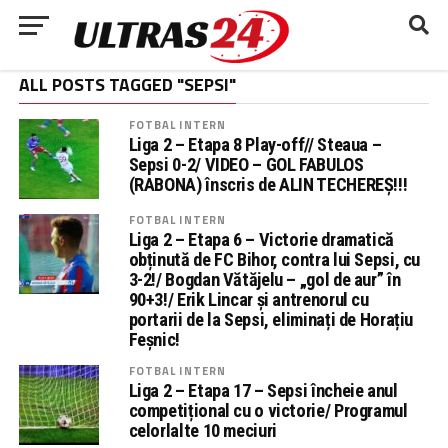
ALL POSTS TAGGED "SEPSI"
FOTBAL INTERN
Liga 2 – Etapa 8 Play-off// Steaua –
Sepsi 0-2/ VIDEO – GOL FABULOS
(RABONA) înscris de ALIN TECHEREȘ!!!
FOTBAL INTERN
Liga 2 – Etapa 6 – Victorie dramatică
obținută de FC Bihor, contra lui Sepsi, cu
3-2!/ Bogdan Vătăjelu – „gol de aur” în
90+3!/ Erik Lincar și antrenorul cu
portarii de la Sepsi, eliminați de Horațiu
Feșnic!
FOTBAL INTERN
Liga 2 – Etapa 17 – Sepsi încheie anul
competițional cu o victorie/ Programul
celorlalte 10 meciuri