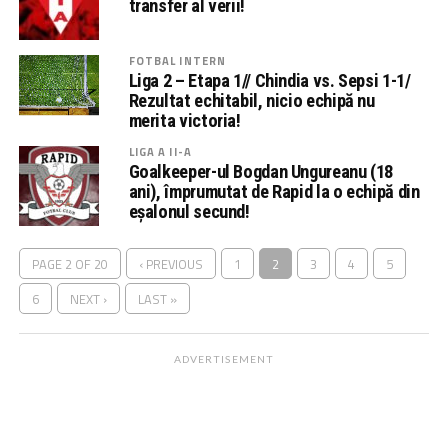
transfer al verii!
FOTBAL INTERN
Liga 2 – Etapa 1// Chindia vs. Sepsi 1-1/
Rezultat echitabil, nicio echipă nu
merita victoria!
LIGA A II-A
Goalkeeper-ul Bogdan Ungureanu (18
ani), împrumutat de Rapid la o echipă din
eșalonul secund!
PAGE 2 OF 20
‹ PREVIOUS
1
2
3
4
5
6
NEXT ›
LAST »
ADVERTISEMENT