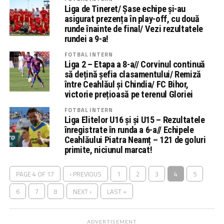
Liga de Tineret/ Șase echipe și-au
asigurat prezența în play-off, cu două
runde înainte de final/ Vezi rezultatele
rundei a 9-a!
FOTBAL INTERN
Liga 2 – Etapa a 8-a// Corvinul continuă
să dețină șefia clasamentului/ Remiză
între Ceahlăul și Chindia/ FC Bihor,
victorie prețioasă pe terenul Gloriei
FOTBAL INTERN
Liga Elitelor U16 și și U15 – Rezultatele
înregistrate în runda a 6-a// Echipele
Ceahlăului Piatra Neamț – 121 de goluri
primite, niciunul marcat!
PAGE 4 OF 17
‹ PREVIOUS
1
2
3
4
5
6
7
8
NEXT ›
LAST »
ADVERTISEMENT