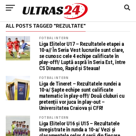
ALL POSTS TAGGED "REZULTATE"
FOTBAL INTERN
Liga Elitelor U17 – Rezultatele etapei a
10-a// În Seria Vest lucrurile sunt clare,
se cunosc cele 4 echipe calificate în
play-off!/ Luptă aspră în Seria Est, între
CS Dinamo, Rapid și Steaua!
FOTBAL INTERN
Liga de Tineret – Rezultatele rundei a
10-a/ Șapte echipe sunt calificate
matematic în play-off!/ Două cluburi cu
pretenții vor juca în play-out –
Universitatea Craiova și CFR!
FOTBAL INTERN
Liga Elitelor U16 și U15 – Rezultatele
înregistrate în runda a 10-a/ Vezi și
clasamentele celor 4 serii din fiecare