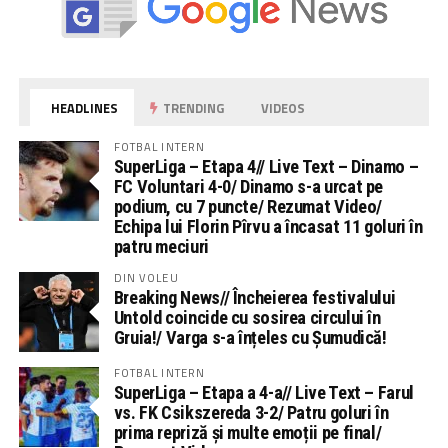
HEADLINES
TRENDING
VIDEOS
FOTBAL INTERN
SuperLiga – Etapa 4// Live Text – Dinamo –
FC Voluntari 4-0/ Dinamo s-a urcat pe
podium, cu 7 puncte/ Rezumat Video/
Echipa lui Florin Pîrvu a încasat 11 goluri în
patru meciuri
DIN VOLEU
Breaking News// Încheierea festivalului
Untold coincide cu sosirea circului în
Gruia!/ Varga s-a înțeles cu Șumudică!
FOTBAL INTERN
SuperLiga – Etapa a 4-a// Live Text – Farul
vs. FK Csikszereda 3-2/ Patru goluri în
prima repriză și multe emoții pe final/