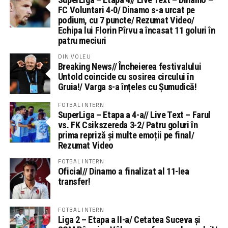
FC Voluntari 4-0/ Dinamo s-a urcat pe
podium, cu 7 puncte/ Rezumat Video/
Echipa lui Florin Pîrvu a încasat 11 goluri în
patru meciuri
DIN VOLEU
Breaking News// Încheierea festivalului
Untold coincide cu sosirea circului în
Gruia!/ Varga s-a înțeles cu Șumudică!
FOTBAL INTERN
SuperLiga – Etapa a 4-a// Live Text – Farul
vs. FK Csikszereda 3-2/ Patru goluri în
prima repriză și multe emoții pe final/
Rezumat Video
FOTBAL INTERN
Oficial// Dinamo a finalizat al 11-lea
transfer!
FOTBAL INTERN
Liga 2 – Etapa a II-a/ Cetatea Suceva și