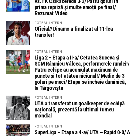
vs. FK Csikszereda 3-2/ Patru goluri în
prima repriză și multe emoții pe final/
Rezumat Video
FOTBAL INTERN
Oficial// Dinamo a finalizat al 11-lea
transfer!
FOTBAL INTERN
Liga 2 – Etapa a II-a/ Cetatea Suceva și
SCM Râmnicu Vâlcea, performerele rundei!/
Patru echipe au acumulat maximum de
puncte și tot atâtea niciunul!/ Medie de 3
goluri pe meci/ Etapa se încheie duminică,
la Târgoviște
FOTBAL INTERN
UTA a transferat un goalkeeper de echipă
națională, prezentă la ultimul turneu
mondial
FOTBAL INTERN
SuperLiga – Etapa a 4-a// UTA – Rapid 0-0/ A