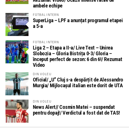
ambele echipe
FOTBAL INTERN
SuperLiga – LPF a anunțat programul etapei
a 5-a
FOTBAL INTERN
Liga 2 – Etapa a II-a/ Live Text – Unirea
Slobozia – Gloria Bistrița 0-3/ Gloria –
început perfect de sezon: 6 din 6!/ Rezumat
Video
DIN VOLEU
Oficial/ „U” Cluj s-a despărțit de Alessandro
Murgia/ Mijlocașul italian este dorit de UTA
DIN VOLEU
News Alert// Cosmin Matei – suspendat
pentru dopaj!/ Verdictul a fost dat de TAS!